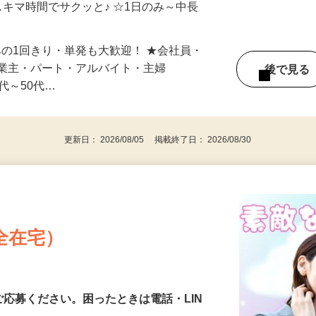
自宅やお近くの店舗で間時間に働けます♪
スキマ時間でサクッと♪ ☆1日のみ～中長
みの1回きり・単発も大歓迎！ ★会社員・
事業主・パート・アルバイト・主婦
後で見
代～50代…
更新日： 2026/08/05 掲載終了日： 2026/08/30
全在宅）