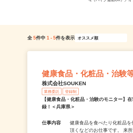
全国どこからでも在宅勤務OK（全国
兵庫県加古川市野口町長
47都道府県対応、転勤なし）
-2（バイク通勤OK）／オブ
全
5
件中
1
-
5
件を表示
健康食品・化粧品・治験
株式会社SOUKEN
業務委託
登録制
【健康食品・化粧品・治験のモニター】
録！＜兵庫県＞
仕事内容
健康食品を食べたり化粧品