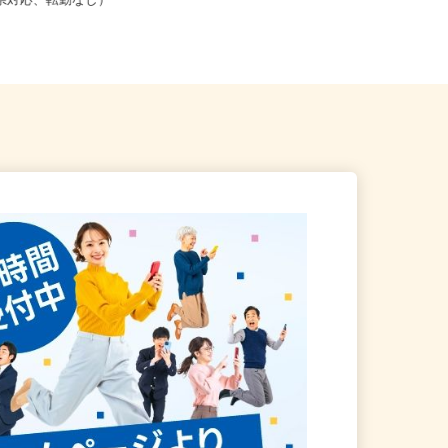
こからでも在宅勤務OK（全国
兵庫県加古川市野口町長砂壱丁田97
道府県対応、転勤なし）
-2（バイク通勤OK）／オブ...