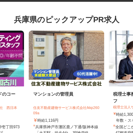
兵庫県のピックアップPR求人
ドのコー
マンションの管理員
税理士
フ
税理士法
会社 西日本
住友不動産建物サービス株式会社/kkp260
09a
時給1,
時給1,116円
年数・