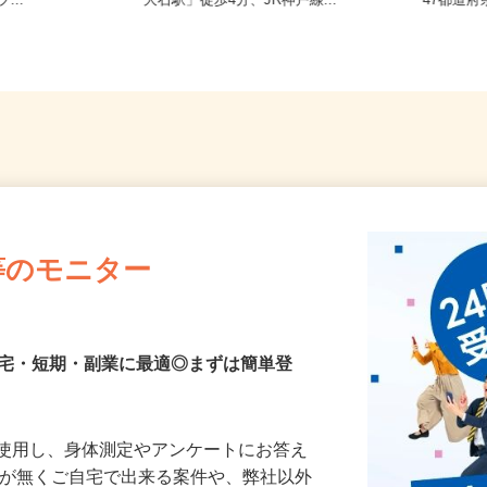
砂壱丁田973
兵庫県神戸市灘区鹿ノ下通/阪神本線
全国ど
...
「大石駅」徒歩4分、JR神戸線...
47都
等のモニター
在宅・短期・副業に最適◎まずは簡単登
を使用し、身体測定やアンケートにお答え