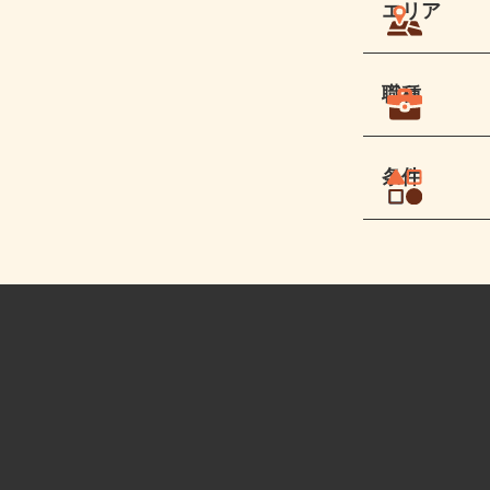
エリア
職種
条件