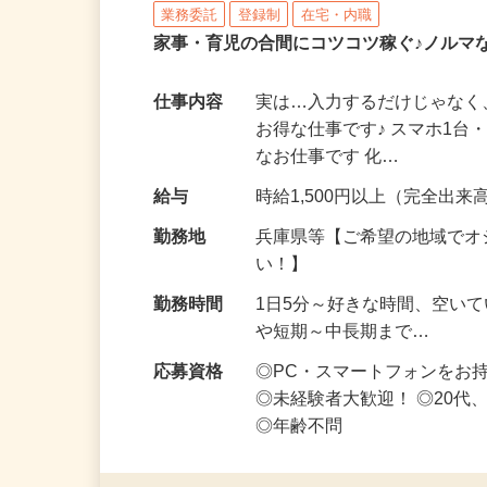
株式会社リアル・フェイス
業務委託
登録制
在宅・内職
家事・育児の合間にコツコツ稼ぐ♪ノルマ
仕事内容
実は…入力するだけじゃなく
お得な仕事です♪ スマホ1台
なお仕事です 化…
給与
時給1,500円以上（完全出来高
勤務地
兵庫県等【ご希望の地域でオ
い！】
勤務時間
1日5分～好きな時間、空い
や短期～中長期まで…
応募資格
◎PC・スマートフォンをお
◎未経験者大歓迎！ ◎20代
◎年齢不問