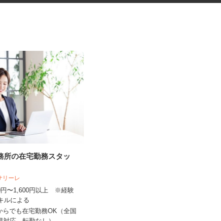
事務所の在宅勤務スタッ
セルフガソリンスタンドのコー
ティング専門スタ...
人サリーレ
三愛リテールサービス株式会社 西日本
支店 小売第二課
300円〜1,600円以上 ※経験
スキルによる
時給1,200円以上