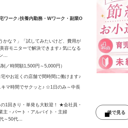
調査員・在宅モニター
宅ワーク♪扶養内勤務・Wワーク・副業O
合うかな？」「試してみたいけど、費用が
、美容モニターで解決できます♪ 気になる
メン…
制／時間額1,500円～5,000円）
自宅やお近くの店舗で間時間に働けます♪
スキマ時間でサクッと♪ ☆1日のみ～中長
みの1回きり・単発も大歓迎！ ★会社員・
事業主・パート・アルバイト・主婦
後で見