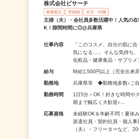
化粧品などに関する在宅
株式会社ビサーチ
業務委託
登録制
在宅・内職
主婦（夫）・会社員多数活躍中！人気の在
K！隙間時間に◎@兵庫県
仕事内容
「このコスメ、自分の肌に
気になる…」 そんな気持ち
化粧品・健康食品・サプリ
給与
時給1,500円以上（完全出来高
勤務地
兵庫県等 ◆勤務地多数♪ご
勤務時間
1日5分～OK！好きな時間や
期まで幅広く大歓迎♪…
応募資格
未経験OK＆年齢不問！夏休
派遣社員・契約社員・個人