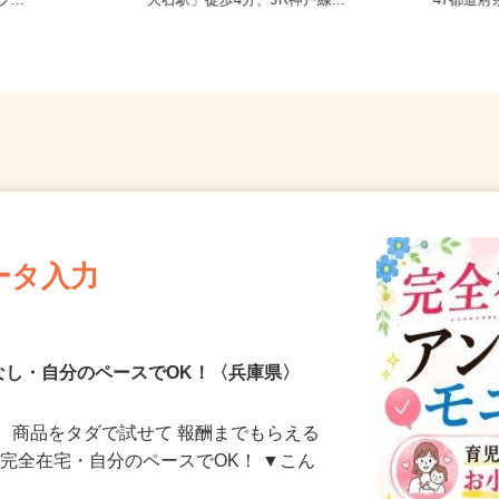
砂壱丁田973
兵庫県神戸市灘区鹿ノ下通/阪神本線
全国ど
...
「大石駅」徒歩4分、JR神戸線...
47都
ータ入力
なし・自分のペースでOK！〈兵庫県〉
、商品をタダで試せて 報酬までもらえる
・完全在宅・自分のペースでOK！ ▼こん