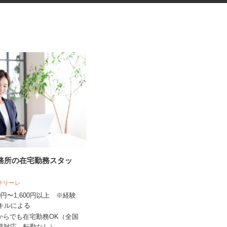
事務所の在宅勤務スタッ
セルフガソリンスタンドのコー
ティング専門スタ...
人サリーレ
三愛リテールサービス株式会社 西日本
支店 小売第二課
300円〜1,600円以上 ※経験
スキルによる
時給1,200円以上