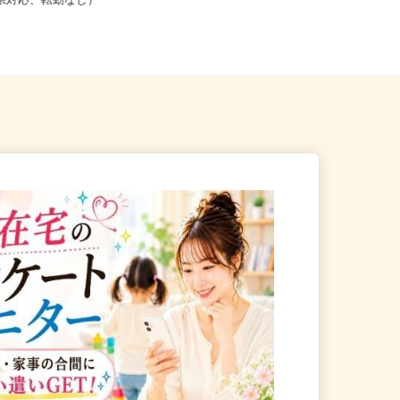
こからでも在宅勤務OK（全国
兵庫県加古川市野口町長砂壱丁田97
道府県対応、転勤なし）
-2（バイク通勤OK）／オブ...