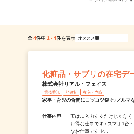
全国どこからでも在宅勤務OK（全国
兵庫県加古川市野口町長
47都道府県対応、転勤なし）
-2（バイク通勤OK）／オブ
全
4
件中
1
-
4
件を表示
化粧品・サプリの在宅デ
株式会社リアル・フェイス
業務委託
登録制
在宅・内職
家事・育児の合間にコツコツ稼ぐ♪ノルマ
仕事内容
実は…入力するだけじゃなく
お得な仕事です♪ スマホ1台