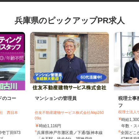
兵庫県のピックアップPR求人
ドのコー
マンションの管理員
税理士
フ
税理士法
会社 西日本
住友不動産建物サービス株式会社/kkp260
09a
時給1,
時給1,116円
年数・