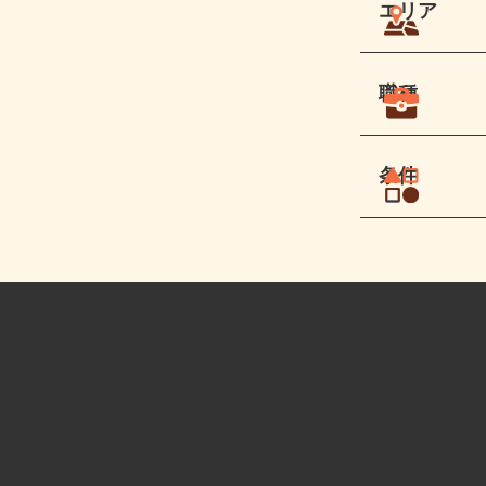
エリア
職種
条件