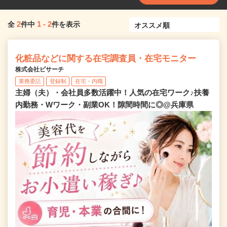
2
1
-
2
全
件中
件を表示
化粧品などに関する在宅調査員・在宅モニター
株式会社ビサーチ
業務委託
登録制
在宅・内職
主婦（夫）・会社員多数活躍中！人気の在宅ワーク♪扶養
内勤務・Wワーク・副業OK！隙間時間に◎@兵庫県