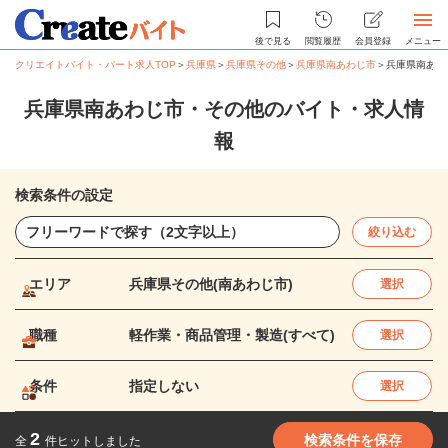
後で見る
閲覧履歴
会員登録
メニュー
クリエイトバイト・パート求人TOP
＞
兵庫県
＞
兵庫県その他
＞
兵庫県南あわじ市
＞
兵庫県南あわ
兵庫県南あわじ市・その他のバイト・求人情
報
検索条件の設定
絞り込む
エリア
兵庫県その他(南あわじ市)
選択
職種
軽作業・商品管理・製造(すべて)
選択
条件
指定しない
選択
2
検索条件を保存
全
件ヒットしました