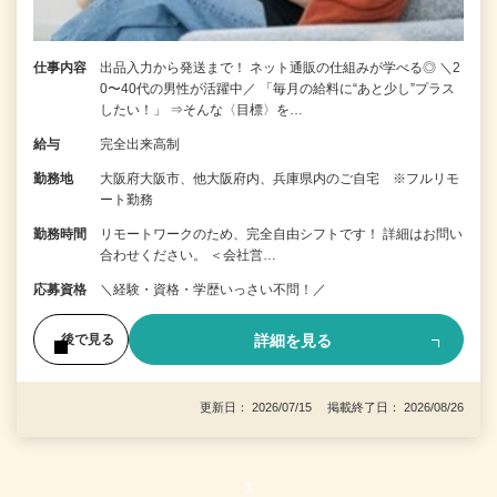
仕事内容
出品入力から発送まで！ ネット通販の仕組みが学べる◎ ＼2
0〜40代の男性が活躍中／ 「毎月の給料に“あと少し”プラス
したい！」 ⇒そんな〈目標〉を…
給与
完全出来高制
勤務地
大阪府大阪市、他大阪府内、兵庫県内のご自宅 ※フルリモ
ート勤務
勤務時間
リモートワークのため、完全自由シフトです！ 詳細はお問い
合わせください。 ＜会社営…
応募資格
＼経験・資格・学歴いっさい不問！／
詳細を見る
後で見る
更新日： 2026/07/15 掲載終了日： 2026/08/26
1