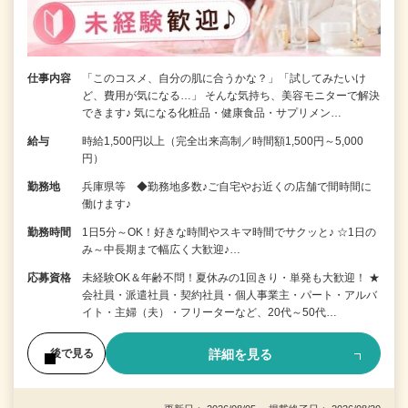
仕事内容
「このコスメ、自分の肌に合うかな？」「試してみたいけ
ど、費用が気になる…」 そんな気持ち、美容モニターで解決
できます♪ 気になる化粧品・健康食品・サプリメン…
給与
時給1,500円以上（完全出来高制／時間額1,500円～5,000
円）
勤務地
兵庫県等 ◆勤務地多数♪ご自宅やお近くの店舗で間時間に
働けます♪
勤務時間
1日5分～OK！好きな時間やスキマ時間でサクッと♪ ☆1日の
み～中長期まで幅広く大歓迎♪…
応募資格
未経験OK＆年齢不問！夏休みの1回きり・単発も大歓迎！ ★
会社員・派遣社員・契約社員・個人事業主・パート・アルバ
イト・主婦（夫）・フリーターなど、20代～50代…
詳細を見る
後で見る