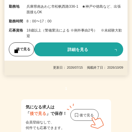
勤務地
兵庫県南あわじ市松帆西路336-1 ★神戸や徳島など、出張
面接もOK
勤務時間
8：00〜17：00
応募資格
18歳以上（警備業法による ※例外事由2号） ※未経験大歓
迎
詳細を見る
後で見る
更新日： 2026/07/15 掲載終了日： 2026/10/09
1
気になる求人は
「
後で見る
」で保存！
会員登録なしで、
何件でも応募できます。