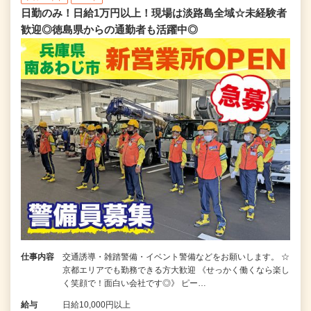
日勤のみ！日給1万円以上！現場は淡路島全域☆未経験者
歓迎◎徳島県からの通勤者も活躍中◎
仕事内容
交通誘導・雑踏警備・イベント警備などをお願いします。 ☆
京都エリアでも勤務できる方大歓迎 《せっかく働くなら楽し
く笑顔で！面白い会社です◎》 ピー…
給与
日給10,000円以上