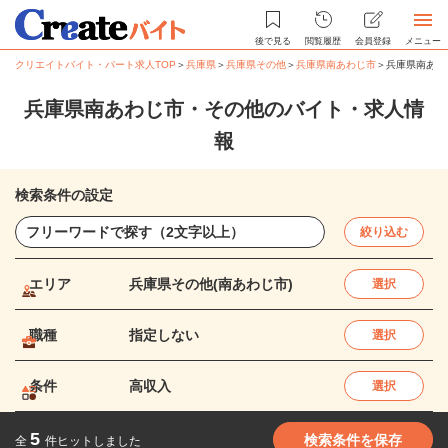
後で見る
閲覧履歴
会員登録
メニュー
クリエイトバイト・パート求人TOP
＞
兵庫県
＞
兵庫県その他
＞
兵庫県南あわじ市
＞
兵庫県南あわ
兵庫県南あわじ市・その他のバイト・求人情
報
検索条件の設定
絞り込む
エリア
兵庫県その他(南あわじ市)
選択
職種
指定しない
選択
条件
高収入
選択
5
検索条件を保存
全
件ヒットしました