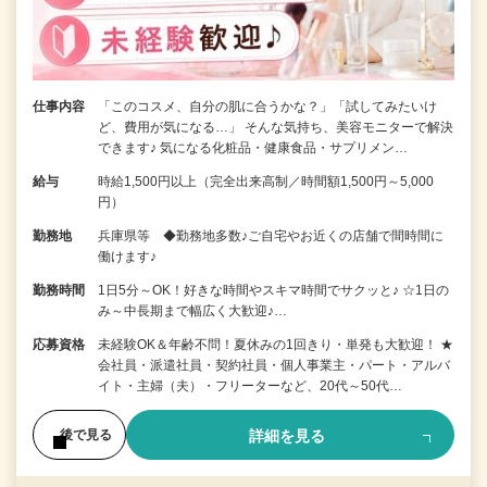
仕事内容
「このコスメ、自分の肌に合うかな？」「試してみたいけ
ど、費用が気になる…」 そんな気持ち、美容モニターで解決
できます♪ 気になる化粧品・健康食品・サプリメン…
給与
時給1,500円以上（完全出来高制／時間額1,500円～5,000
円）
勤務地
兵庫県等 ◆勤務地多数♪ご自宅やお近くの店舗で間時間に
働けます♪
勤務時間
1日5分～OK！好きな時間やスキマ時間でサクッと♪ ☆1日の
み～中長期まで幅広く大歓迎♪…
応募資格
未経験OK＆年齢不問！夏休みの1回きり・単発も大歓迎！ ★
会社員・派遣社員・契約社員・個人事業主・パート・アルバ
イト・主婦（夫）・フリーターなど、20代～50代…
詳細を見る
後で見る