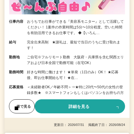
仕事内容
おうちでお仕事ができる『美容系モニター』として活躍して
ください！ 1案件の作業時間は5分〜10分程度。空いた時間
を有効活用できるお仕事です。 ◆【いろん…
給与
完全出来高制 ★謝礼は、最短で当日のうちに受け取れま
す！
勤務地
ご自宅※フルリモート勤務 大阪府・兵庫県を含む関西エリ
アおよび日本全国で勤務可能（在宅OK）
勤務時間
好きな時間に働けます！ ★単発（1日のみ）OK！ ★応募
後、即お仕事開始も可！ ★在…
応募資格
＜未経験者OK／年齢不問＞⇒★特に20代〜50代の女性の登
録多数★ ※スマートフォンもしくはパソコンをお持ちの方
詳細を見る
後で見る
更新日： 2026/07/31 掲載終了日： 2026/08/24