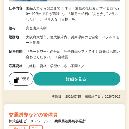
仕事内容
出品入力から発送まで！ ネット通販の仕組みが学べる◎ ＼2
0〜40代の男性が活躍中／ 「毎月の給料に“あと少し”プラス
したい！」 ⇒そんな〈目標〉を…
給与
完全出来高制
勤務地
大阪府大阪市、他大阪府内、兵庫県内のご自宅 ※フルリモ
ート勤務
勤務時間
リモートワークのため、完全自由シフトです！ 詳細はお問い
合わせください。 ＜会社営…
応募資格
＼経験・資格・学歴いっさい不問！／
詳細を見る
後で見る
更新日： 2026/07/15 掲載終了日： 2026/08/26
交通誘導などの警備員
株式会社 ピース・ワールド 兵庫県淡路島事業所
アルバイト
パート