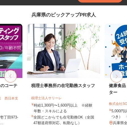
兵庫県のピックアップPR求人
ドのコーテ
税理士事務所の在宅勤務スタッフ
健康食品
ター
税理士法人サリーレ
社 西日本支
株式会社SO
時給1,300円〜1,600円以上 ※経験
年数・スキルによる
5,000
つき） 
丁田973-
全国どこからでも在宅勤務OK（全国
..
47都道府県対応、転勤なし）
兵庫県