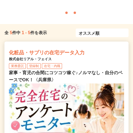
5
1
-
5
全
件中
件を表示
化粧品・サプリの在宅データ入力
株式会社リアル・フェイス
業務委託
登録制
在宅・内職
家事・育児の合間にコツコツ稼ぐ♪ノルマなし・自分のペ
ースでOK！〈兵庫県〉