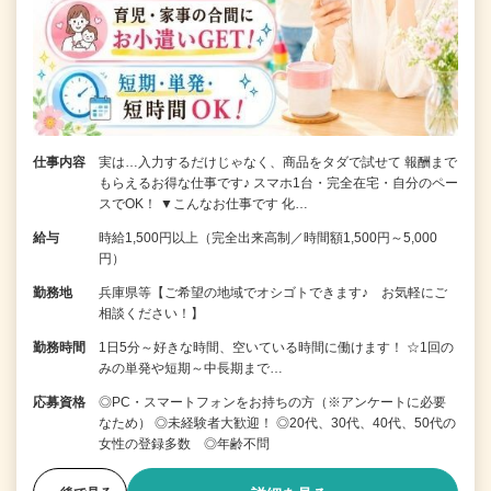
仕事内容
実は…入力するだけじゃなく、商品をタダで試せて 報酬まで
もらえるお得な仕事です♪ スマホ1台・完全在宅・自分のペー
スでOK！ ▼こんなお仕事です 化…
給与
時給1,500円以上（完全出来高制／時間額1,500円～5,000
円）
勤務地
兵庫県等【ご希望の地域でオシゴトできます♪ お気軽にご
相談ください！】
勤務時間
1日5分～好きな時間、空いている時間に働けます！ ☆1回の
みの単発や短期～中長期まで…
応募資格
◎PC・スマートフォンをお持ちの方（※アンケートに必要
なため） ◎未経験者大歓迎！ ◎20代、30代、40代、50代の
女性の登録多数 ◎年齢不問