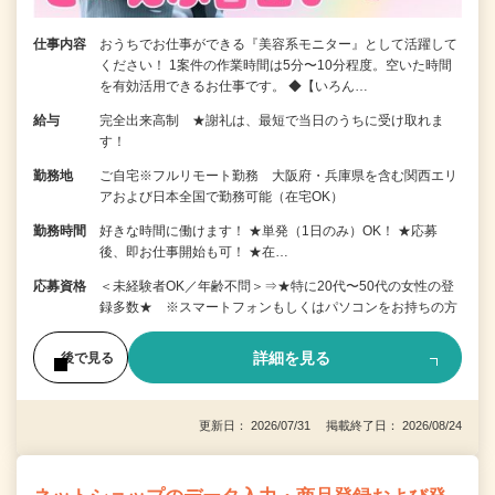
仕事内容
おうちでお仕事ができる『美容系モニター』として活躍して
ください！ 1案件の作業時間は5分〜10分程度。空いた時間
を有効活用できるお仕事です。 ◆【いろん…
給与
完全出来高制 ★謝礼は、最短で当日のうちに受け取れま
す！
勤務地
ご自宅※フルリモート勤務 大阪府・兵庫県を含む関西エリ
アおよび日本全国で勤務可能（在宅OK）
勤務時間
好きな時間に働けます！ ★単発（1日のみ）OK！ ★応募
後、即お仕事開始も可！ ★在…
応募資格
＜未経験者OK／年齢不問＞⇒★特に20代〜50代の女性の登
録多数★ ※スマートフォンもしくはパソコンをお持ちの方
詳細を見る
後で見る
更新日： 2026/07/31 掲載終了日： 2026/08/24