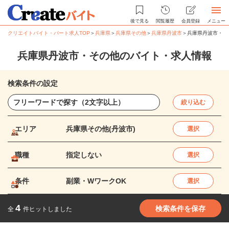
後で見る
閲覧履歴
会員登録
メニュー
クリエイトバイト・パート求人TOP
＞
兵庫県
＞
兵庫県その他
＞
兵庫県丹波市
＞
兵庫県丹波市・そ
兵庫県丹波市・その他のバイト・求人情報
検索条件の設定
絞り込む
エリア
兵庫県その他(丹波市)
選択
職種
指定しない
選択
条件
副業・WワークOK
選択
4
検索条件を保存
全
件ヒットしました