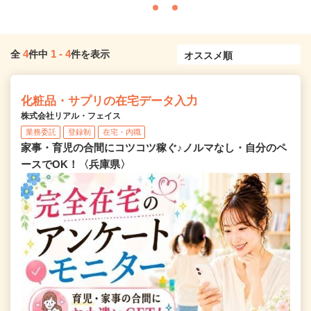
4
1
-
4
全
件中
件を表示
化粧品・サプリの在宅データ入力
株式会社リアル・フェイス
業務委託
登録制
在宅・内職
家事・育児の合間にコツコツ稼ぐ♪ノルマなし・自分のペ
ースでOK！〈兵庫県〉