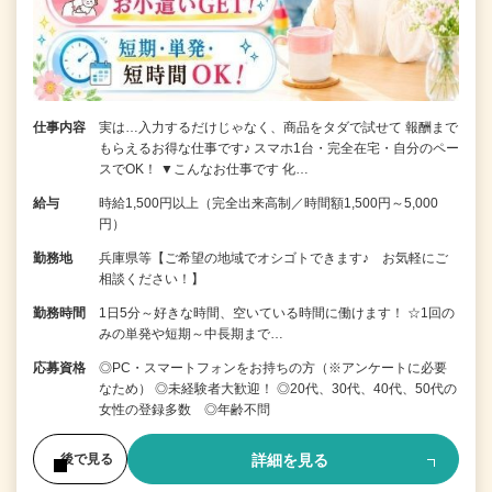
仕事内容
実は…入力するだけじゃなく、商品をタダで試せて 報酬まで
もらえるお得な仕事です♪ スマホ1台・完全在宅・自分のペー
スでOK！ ▼こんなお仕事です 化…
給与
時給1,500円以上（完全出来高制／時間額1,500円～5,000
円）
勤務地
兵庫県等【ご希望の地域でオシゴトできます♪ お気軽にご
相談ください！】
勤務時間
1日5分～好きな時間、空いている時間に働けます！ ☆1回の
みの単発や短期～中長期まで…
応募資格
◎PC・スマートフォンをお持ちの方（※アンケートに必要
なため） ◎未経験者大歓迎！ ◎20代、30代、40代、50代の
女性の登録多数 ◎年齢不問
詳細を見る
後で見る