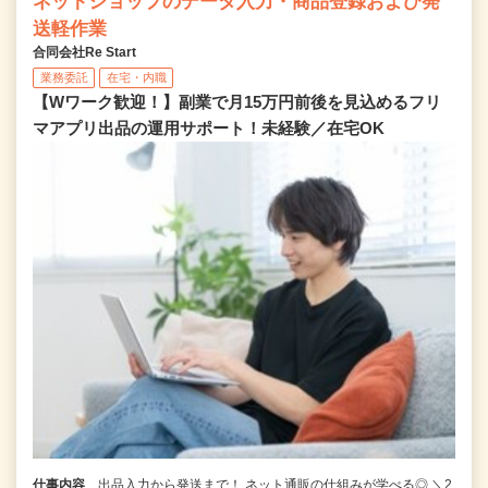
ネットショップのデータ入力・商品登録および発
送軽作業
合同会社Re Start
業務委託
在宅・内職
【Wワーク歓迎！】副業で月15万円前後を見込めるフリ
マアプリ出品の運用サポート！未経験／在宅OK
仕事内容
出品入力から発送まで！ ネット通販の仕組みが学べる◎ ＼2