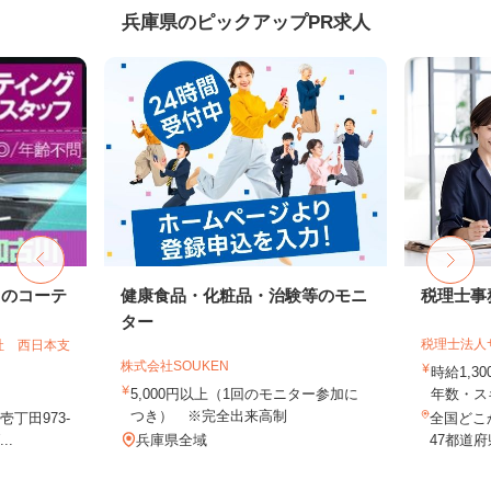
兵庫県のピックアップPR求人
ドのコーテ
健康食品・化粧品・治験等のモニ
税理士事
ター
税理士法人
社 西日本支
株式会社SOUKEN
時給1,3
5,000円以上（1回のモニター参加に
年数・ス
つき） ※完全出来高制
丁田973-
全国どこ
..
兵庫県全域
47都道