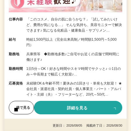
仕事内容
「このコスメ、自分の肌に合うかな？」「試してみたいけ
ど、費用が気になる…」 そんな気持ち、美容モニターで解決
できます♪ 気になる化粧品・健康食品・サプリメン…
給与
時給1,500円以上（完全出来高制／時間額1,500円～5,000
円）
勤務地
兵庫県等 ◆勤務地多数♪ご自宅やお近くの店舗で間時間に
働けます♪
勤務時間
1日5分～OK！好きな時間やスキマ時間でサクッと♪ ☆1日の
み～中長期まで幅広く大歓迎♪…
応募資格
未経験OK＆年齢不問！夏休みの1回きり・単発も大歓迎！ ★
会社員・派遣社員・契約社員・個人事業主・パート・アルバ
イト・主婦（夫）・フリーターなど、20代～50代…
詳細を見る
後で見る
更新日： 2026/08/05 掲載終了日： 2026/08/30