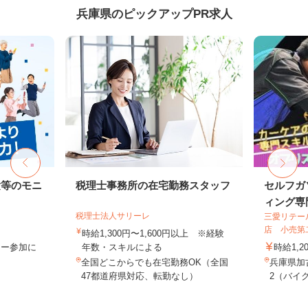
兵庫県のピックアップPR求人
験等のモニ
税理士事務所の在宅勤務スタッフ
セルフガ
ィング専門
税理士法人サリーレ
三愛リテー
店 小売第
時給1,300円〜1,600円以上 ※経験
ター参加に
年数・スキルによる
時給1,2
全国どこからでも在宅勤務OK（全国
兵庫県加
47都道府県対応、転勤なし）
2（バイク