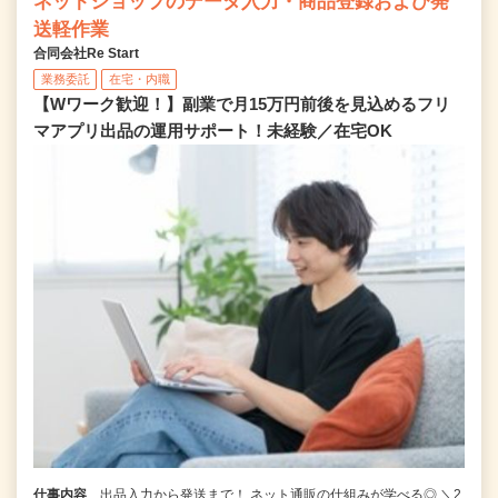
ネットショップのデータ入力・商品登録および発
送軽作業
合同会社Re Start
業務委託
在宅・内職
【Wワーク歓迎！】副業で月15万円前後を見込めるフリ
マアプリ出品の運用サポート！未経験／在宅OK
仕事内容
出品入力から発送まで！ ネット通販の仕組みが学べる◎ ＼2