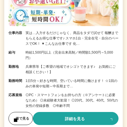
仕事内容
実は…入力するだけじゃなく、商品をタダで試せて 報酬まで
もらえるお得な仕事です♪ スマホ1台・完全在宅・自分のペー
スでOK！ ▼こんなお仕事です 化…
給与
時給1,500円以上（完全出来高制／時間額1,500円～5,000
円）
勤務地
兵庫県等【ご希望の地域でオシゴトできます♪ お気軽にご
相談ください！】
勤務時間
1日5分～好きな時間、空いている時間に働けます！ ☆1回の
みの単発や短期～中長期まで…
応募資格
◎PC・スマートフォンをお持ちの方（※アンケートに必要
なため） ◎未経験者大歓迎！ ◎20代、30代、40代、50代の
女性の登録多数 ◎年齢不問
詳細を見る
後で見る