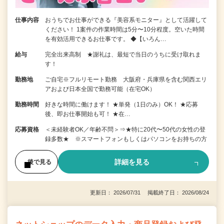
仕事内容
おうちでお仕事ができる『美容系モニター』として活躍して
ください！ 1案件の作業時間は5分〜10分程度。空いた時間
を有効活用できるお仕事です。 ◆【いろん…
給与
完全出来高制 ★謝礼は、最短で当日のうちに受け取れま
す！
勤務地
ご自宅※フルリモート勤務 大阪府・兵庫県を含む関西エリ
アおよび日本全国で勤務可能（在宅OK）
勤務時間
好きな時間に働けます！ ★単発（1日のみ）OK！ ★応募
後、即お仕事開始も可！ ★在…
応募資格
＜未経験者OK／年齢不問＞⇒★特に20代〜50代の女性の登
録多数★ ※スマートフォンもしくはパソコンをお持ちの方
詳細を見る
後で見る
更新日： 2026/07/31 掲載終了日： 2026/08/24