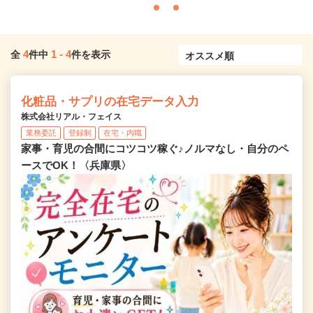
4
1
-
4
全
件中
件を表示
化粧品・サプリの在宅データ入力
株式会社リアル・フェイス
業務委託
登録制
在宅・内職
家事・育児の合間にコツコツ稼ぐ♪ノルマなし・自分のペ
ースでOK！〈兵庫県〉