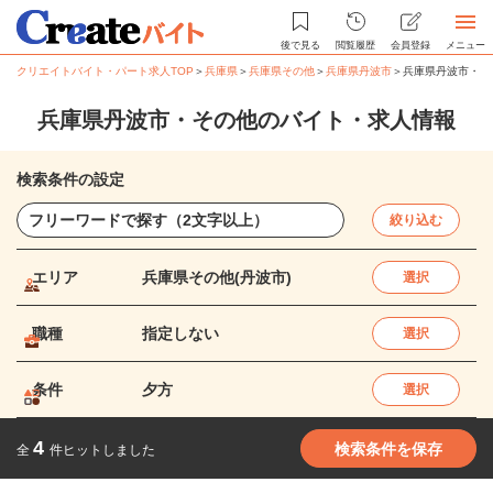
後で見る
閲覧履歴
会員登録
メニュー
クリエイトバイト・パート求人TOP
＞
兵庫県
＞
兵庫県その他
＞
兵庫県丹波市
＞
兵庫県丹波市・そ
兵庫県丹波市・その他のバイト・求人情報
検索条件の設定
絞り込む
エリア
兵庫県その他(丹波市)
選択
職種
指定しない
選択
条件
夕方
選択
4
検索条件を保存
全
件ヒットしました