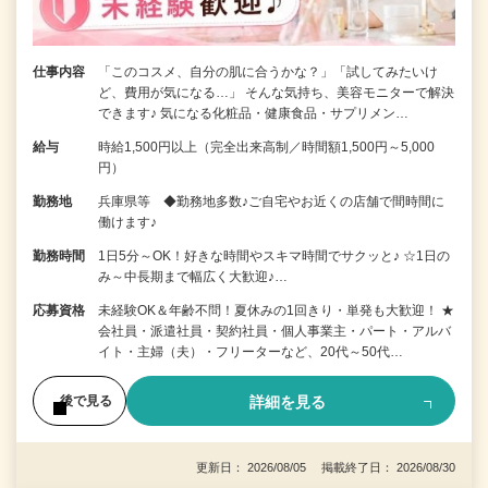
仕事内容
「このコスメ、自分の肌に合うかな？」「試してみたいけ
ど、費用が気になる…」 そんな気持ち、美容モニターで解決
できます♪ 気になる化粧品・健康食品・サプリメン…
給与
時給1,500円以上（完全出来高制／時間額1,500円～5,000
円）
勤務地
兵庫県等 ◆勤務地多数♪ご自宅やお近くの店舗で間時間に
働けます♪
勤務時間
1日5分～OK！好きな時間やスキマ時間でサクッと♪ ☆1日の
み～中長期まで幅広く大歓迎♪…
応募資格
未経験OK＆年齢不問！夏休みの1回きり・単発も大歓迎！ ★
会社員・派遣社員・契約社員・個人事業主・パート・アルバ
イト・主婦（夫）・フリーターなど、20代～50代…
詳細を見る
後で見る
更新日： 2026/08/05 掲載終了日： 2026/08/30