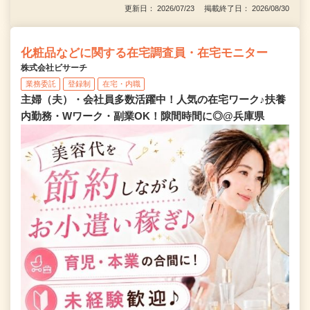
更新日： 2026/07/23 掲載終了日： 2026/08/30
化粧品などに関する在宅調査員・在宅モニター
株式会社ビサーチ
業務委託
登録制
在宅・内職
主婦（夫）・会社員多数活躍中！人気の在宅ワーク♪扶養
内勤務・Wワーク・副業OK！隙間時間に◎@兵庫県