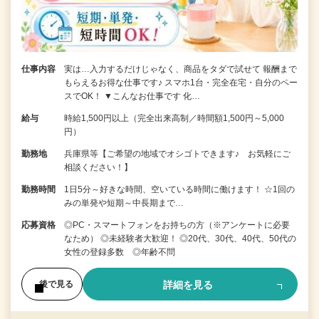
仕事内容
実は…入力するだけじゃなく、商品をタダで試せて 報酬まで
もらえるお得な仕事です♪ スマホ1台・完全在宅・自分のペー
スでOK！ ▼こんなお仕事です 化…
給与
時給1,500円以上（完全出来高制／時間額1,500円～5,000
円）
勤務地
兵庫県等【ご希望の地域でオシゴトできます♪ お気軽にご
相談ください！】
勤務時間
1日5分～好きな時間、空いている時間に働けます！ ☆1回の
みの単発や短期～中長期まで…
応募資格
◎PC・スマートフォンをお持ちの方（※アンケートに必要
なため） ◎未経験者大歓迎！ ◎20代、30代、40代、50代の
女性の登録多数 ◎年齢不問
詳細を見る
後で見る