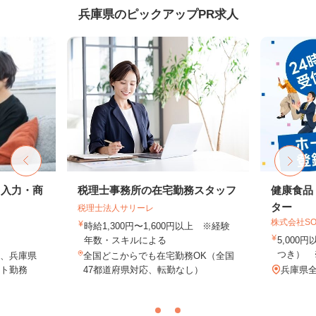
兵庫県のピックアップPR求人
タ入力・商
税理士事務所の在宅勤務スタッフ
健康食品
ター
税理士法人サリーレ
株式会社SO
時給1,300円〜1,600円以上 ※経験
年数・スキルによる
5,000
つき） 
、兵庫県
全国どこからでも在宅勤務OK（全国
ト勤務
47都道府県対応、転勤なし）
兵庫県