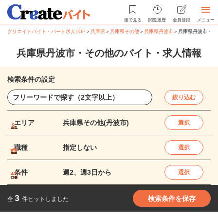
後で見る
閲覧履歴
会員登録
メニュー
クリエイトバイト・パート求人TOP
＞
兵庫県
＞
兵庫県その他
＞
兵庫県丹波市
＞
兵庫県丹波市・そ
兵庫県丹波市・その他のバイト・求人情報
検索条件の設定
絞り込む
エリア
兵庫県その他(丹波市)
選択
職種
指定しない
選択
条件
週2、週3日から
選択
3
検索条件を保存
全
件ヒットしました