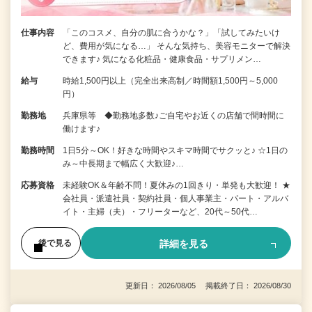
仕事内容
「このコスメ、自分の肌に合うかな？」「試してみたいけ
ど、費用が気になる…」 そんな気持ち、美容モニターで解決
できます♪ 気になる化粧品・健康食品・サプリメン…
給与
時給1,500円以上（完全出来高制／時間額1,500円～5,000
円）
勤務地
兵庫県等 ◆勤務地多数♪ご自宅やお近くの店舗で間時間に
働けます♪
勤務時間
1日5分～OK！好きな時間やスキマ時間でサクッと♪ ☆1日の
み～中長期まで幅広く大歓迎♪…
応募資格
未経験OK＆年齢不問！夏休みの1回きり・単発も大歓迎！ ★
会社員・派遣社員・契約社員・個人事業主・パート・アルバ
イト・主婦（夫）・フリーターなど、20代～50代…
詳細を見る
後で見る
更新日： 2026/08/05 掲載終了日： 2026/08/30