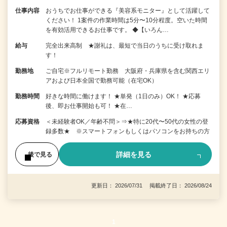
仕事内容
おうちでお仕事ができる『美容系モニター』として活躍して
ください！ 1案件の作業時間は5分〜10分程度。空いた時間
を有効活用できるお仕事です。 ◆【いろん…
給与
完全出来高制 ★謝礼は、最短で当日のうちに受け取れま
す！
勤務地
ご自宅※フルリモート勤務 大阪府・兵庫県を含む関西エリ
アおよび日本全国で勤務可能（在宅OK）
勤務時間
好きな時間に働けます！ ★単発（1日のみ）OK！ ★応募
後、即お仕事開始も可！ ★在…
応募資格
＜未経験者OK／年齢不問＞⇒★特に20代〜50代の女性の登
録多数★ ※スマートフォンもしくはパソコンをお持ちの方
詳細を見る
後で見る
更新日： 2026/07/31 掲載終了日： 2026/08/24
1