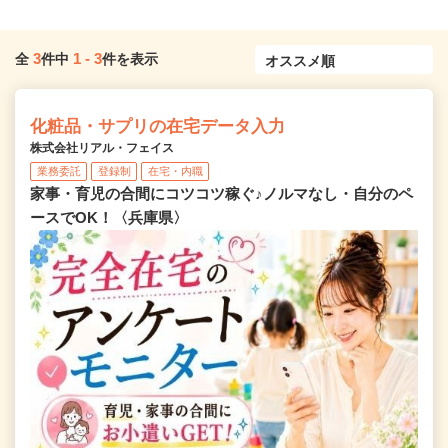
3
1
-
3
全
件中
件を表示
化粧品・サプリの在宅データ入力
株式会社リアル・フェイス
業務委託
登録制
在宅・内職
家事・育児の合間にコツコツ稼ぐ♪ノルマなし・自分のペ
ースでOK！〈兵庫県〉