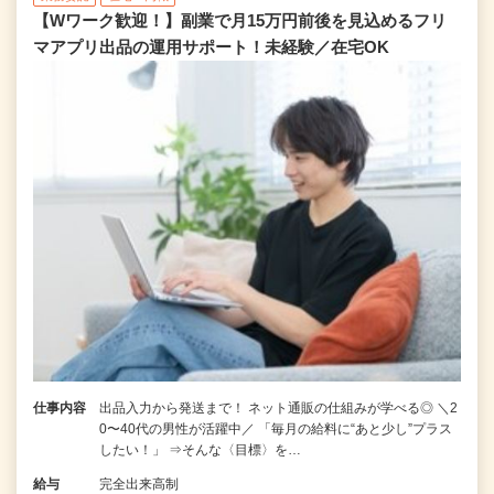
【Wワーク歓迎！】副業で月15万円前後を見込めるフリ
マアプリ出品の運用サポート！未経験／在宅OK
仕事内容
出品入力から発送まで！ ネット通販の仕組みが学べる◎ ＼2
0〜40代の男性が活躍中／ 「毎月の給料に“あと少し”プラス
したい！」 ⇒そんな〈目標〉を…
給与
完全出来高制