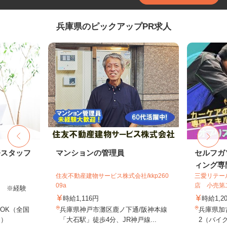
兵庫県のピックアップPR求人
務スタッフ
マンションの管理員
セルフガ
ィング専門
住友不動産建物サービス株式会社/kkp260
三愛リテー
09a
店 小売第
以上 ※経験
時給1,116円
時給1,2
OK（全国
兵庫県神戸市灘区鹿ノ下通/阪神本線
兵庫県加
し）
「大石駅」徒歩4分、JR神戸線...
2（バイク