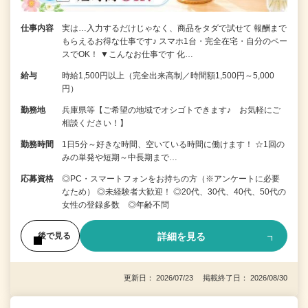
仕事内容
実は…入力するだけじゃなく、商品をタダで試せて 報酬まで
もらえるお得な仕事です♪ スマホ1台・完全在宅・自分のペー
スでOK！ ▼こんなお仕事です 化…
給与
時給1,500円以上（完全出来高制／時間額1,500円～5,000
円）
勤務地
兵庫県等【ご希望の地域でオシゴトできます♪ お気軽にご
相談ください！】
勤務時間
1日5分～好きな時間、空いている時間に働けます！ ☆1回の
みの単発や短期～中長期まで…
応募資格
◎PC・スマートフォンをお持ちの方（※アンケートに必要
なため） ◎未経験者大歓迎！ ◎20代、30代、40代、50代の
女性の登録多数 ◎年齢不問
詳細を見る
後で見る
更新日： 2026/07/23 掲載終了日： 2026/08/30