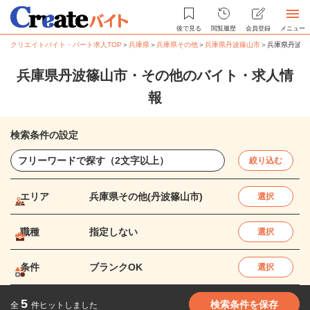
後で見る
閲覧履歴
会員登録
メニュー
クリエイトバイト・パート求人TOP
＞
兵庫県
＞
兵庫県その他
＞
兵庫県丹波篠山市
＞
兵庫県丹波篠
兵庫県丹波篠山市・その他のバイト・求人情
報
検索条件の設定
絞り込む
エリア
兵庫県その他(丹波篠山市)
選択
職種
指定しない
選択
条件
ブランクOK
選択
5
検索条件を保存
全
件ヒットしました