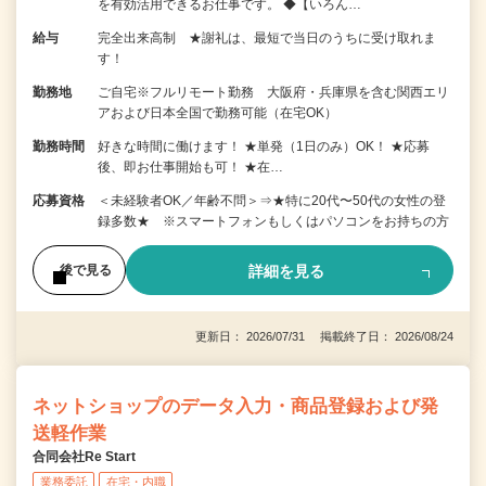
を有効活用できるお仕事です。 ◆【いろん…
給与
完全出来高制 ★謝礼は、最短で当日のうちに受け取れま
す！
勤務地
ご自宅※フルリモート勤務 大阪府・兵庫県を含む関西エリ
アおよび日本全国で勤務可能（在宅OK）
勤務時間
好きな時間に働けます！ ★単発（1日のみ）OK！ ★応募
後、即お仕事開始も可！ ★在…
応募資格
＜未経験者OK／年齢不問＞⇒★特に20代〜50代の女性の登
録多数★ ※スマートフォンもしくはパソコンをお持ちの方
詳細を見る
後で見る
更新日： 2026/07/31 掲載終了日： 2026/08/24
ネットショップのデータ入力・商品登録および発
送軽作業
合同会社Re Start
業務委託
在宅・内職