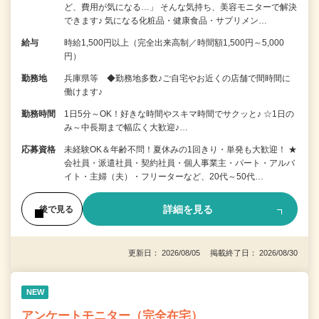
ど、費用が気になる…」 そんな気持ち、美容モニターで解決
できます♪ 気になる化粧品・健康食品・サプリメン…
給与
時給1,500円以上（完全出来高制／時間額1,500円～5,000
円）
勤務地
兵庫県等 ◆勤務地多数♪ご自宅やお近くの店舗で間時間に
働けます♪
勤務時間
1日5分～OK！好きな時間やスキマ時間でサクッと♪ ☆1日の
み～中長期まで幅広く大歓迎♪…
応募資格
未経験OK＆年齢不問！夏休みの1回きり・単発も大歓迎！ ★
会社員・派遣社員・契約社員・個人事業主・パート・アルバ
イト・主婦（夫）・フリーターなど、20代～50代…
詳細を見る
後で見る
更新日： 2026/08/05 掲載終了日： 2026/08/30
NEW
アンケートモニター（完全在宅）