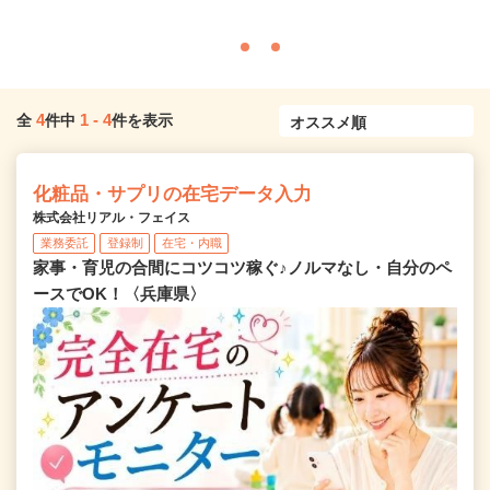
4
1
-
4
全
件中
件を表示
化粧品・サプリの在宅データ入力
株式会社リアル・フェイス
業務委託
登録制
在宅・内職
家事・育児の合間にコツコツ稼ぐ♪ノルマなし・自分のペ
ースでOK！〈兵庫県〉