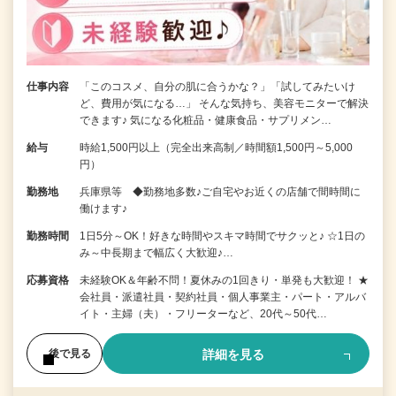
仕事内容
「このコスメ、自分の肌に合うかな？」「試してみたいけ
ど、費用が気になる…」 そんな気持ち、美容モニターで解決
できます♪ 気になる化粧品・健康食品・サプリメン…
給与
時給1,500円以上（完全出来高制／時間額1,500円～5,000
円）
勤務地
兵庫県等 ◆勤務地多数♪ご自宅やお近くの店舗で間時間に
働けます♪
勤務時間
1日5分～OK！好きな時間やスキマ時間でサクッと♪ ☆1日の
み～中長期まで幅広く大歓迎♪…
応募資格
未経験OK＆年齢不問！夏休みの1回きり・単発も大歓迎！ ★
会社員・派遣社員・契約社員・個人事業主・パート・アルバ
イト・主婦（夫）・フリーターなど、20代～50代…
詳細を見る
後で見る