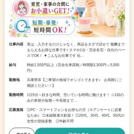
仕事内容
実は…入力するだけじゃなく、商品をタダで試せて 報酬まで
もらえるお得な仕事です♪ スマホ1台・完全在宅・自分のペー
スでOK！ ▼こんなお仕事です 化…
給与
時給1,500円以上（完全出来高制／時間額1,500円～5,000
円）
勤務地
兵庫県等【ご希望の地域でオシゴトできます♪ お気軽にご
相談ください！】
勤務時間
1日5分～好きな時間、空いている時間に働けます！ ☆1回の
みの単発や短期～中長期まで…
応募資格
◎PC・スマートフォンをお持ちの方（※アンケートに必要
なため） ◎未経験者大歓迎！ ◎20代、30代、40代、50代の
女性の登録多数 ◎年齢不問