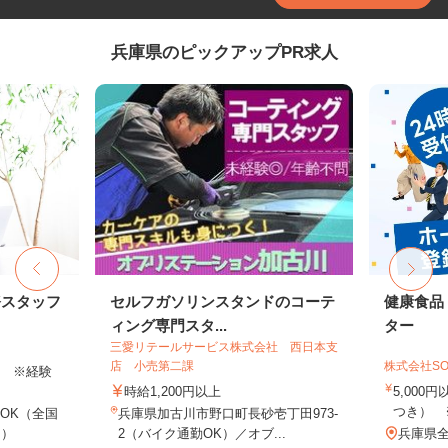
兵庫県のピックアップPR求人
務スタッフ
セルフガソリンスタンドのコーテ
健康食品
ィング専門スタ...
ター
三愛リテールサービス株式会社 西日本支
店 小売第二課
株式会社SO
以上 ※経験
時給1,200円以上
5,000
つき） 
OK（全国
兵庫県加古川市野口町長砂壱丁田973-
し）
2（バイク通勤OK）／オブ...
兵庫県