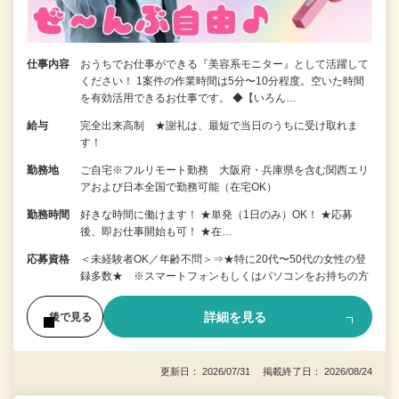
仕事内容
おうちでお仕事ができる『美容系モニター』として活躍して
ください！ 1案件の作業時間は5分〜10分程度。空いた時間
を有効活用できるお仕事です。 ◆【いろん…
給与
完全出来高制 ★謝礼は、最短で当日のうちに受け取れま
す！
勤務地
ご自宅※フルリモート勤務 大阪府・兵庫県を含む関西エリ
アおよび日本全国で勤務可能（在宅OK）
勤務時間
好きな時間に働けます！ ★単発（1日のみ）OK！ ★応募
後、即お仕事開始も可！ ★在…
応募資格
＜未経験者OK／年齢不問＞⇒★特に20代〜50代の女性の登
録多数★ ※スマートフォンもしくはパソコンをお持ちの方
詳細を見る
後で見る
更新日： 2026/07/31 掲載終了日： 2026/08/24