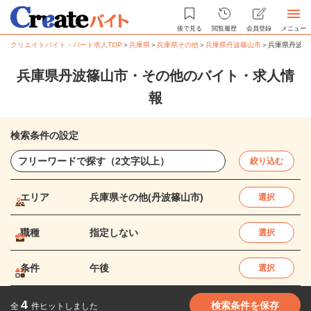
後で見る
閲覧履歴
会員登録
メニュー
クリエイトバイト・パート求人TOP
＞
兵庫県
＞
兵庫県その他
＞
兵庫県丹波篠山市
＞
兵庫県丹波篠
兵庫県丹波篠山市・その他のバイト・求人情
報
検索条件の設定
絞り込む
エリア
兵庫県その他(丹波篠山市)
選択
職種
指定しない
選択
条件
午後
選択
4
検索条件を保存
全
件ヒットしました