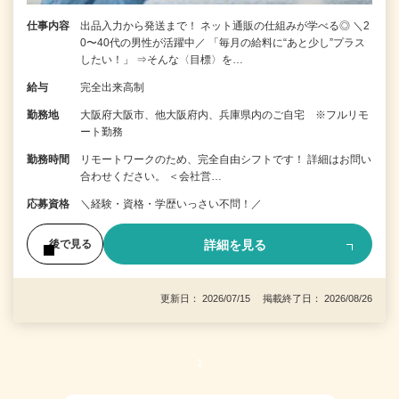
仕事内容
出品入力から発送まで！ ネット通販の仕組みが学べる◎ ＼2
0〜40代の男性が活躍中／ 「毎月の給料に“あと少し”プラス
したい！」 ⇒そんな〈目標〉を…
給与
完全出来高制
勤務地
大阪府大阪市、他大阪府内、兵庫県内のご自宅 ※フルリモ
ート勤務
勤務時間
リモートワークのため、完全自由シフトです！ 詳細はお問い
合わせください。 ＜会社営…
応募資格
＼経験・資格・学歴いっさい不問！／
詳細を見る
後で見る
更新日： 2026/07/15 掲載終了日： 2026/08/26
1