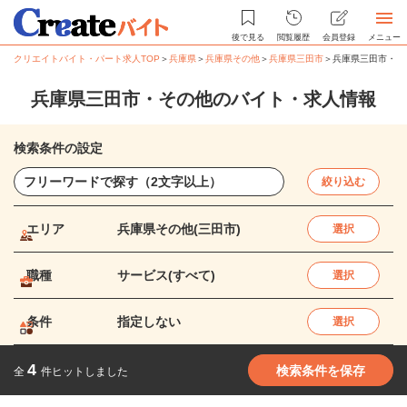
後で見る
閲覧履歴
会員登録
メニュー
クリエイトバイト・パート求人TOP
＞
兵庫県
＞
兵庫県その他
＞
兵庫県三田市
＞
兵庫県三田市・そ
兵庫県三田市・その他のバイト・求人情報
検索条件の設定
絞り込む
エリア
兵庫県その他(三田市)
選択
職種
サービス(すべて)
選択
条件
指定しない
選択
4
検索条件を保存
全
件ヒットしました