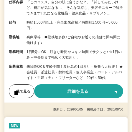
仕事内容
「このコスメ、自分の肌に合うかな？」「試してみたいけ
ど、費用が気になる…」 そんな気持ち、美容モニターで解決
できます♪ 気になる化粧品・健康食品・サプリメン…
給与
時給1,500円以上（完全出来高制／時間額1,500円～5,000
円）
勤務地
兵庫県等 ◆勤務地多数♪ご自宅やお近くの店舗で間時間に
働けます♪
勤務時間
1日5分～OK！好きな時間やスキマ時間でサクッと♪ ☆1日の
み～中長期まで幅広く大歓迎♪…
応募資格
未経験OK＆年齢不問！夏休みの1回きり・単発も大歓迎！ ★
会社員・派遣社員・契約社員・個人事業主・パート・アルバ
イト・主婦（夫）・フリーターなど、20代～50代…
詳細を見る
後で見る
更新日： 2026/08/05 掲載終了日： 2026/08/30
NEW