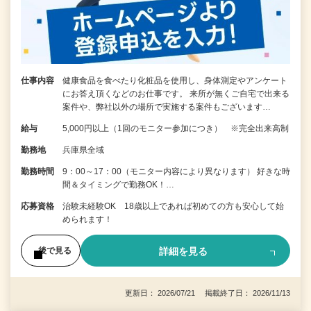
仕事内容
健康食品を食べたり化粧品を使用し、身体測定やアンケート
にお答え頂くなどのお仕事です。 来所が無くご自宅で出来る
案件や、弊社以外の場所で実施する案件もございます…
給与
5,000円以上（1回のモニター参加につき） ※完全出来高制
勤務地
兵庫県全域
勤務時間
9：00～17：00（モニター内容により異なります） 好きな時
間＆タイミングで勤務OK！…
応募資格
治験未経験OK 18歳以上であれば初めての方も安心して始
められます！
詳細を見る
後で見る
更新日： 2026/07/21 掲載終了日： 2026/11/13