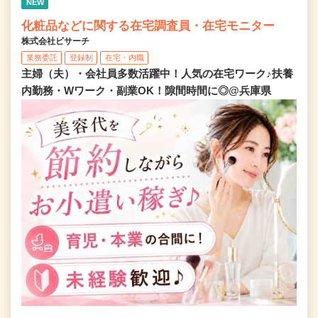
NEW
化粧品などに関する在宅調査員・在宅モニター
株式会社ビサーチ
業務委託
登録制
在宅・内職
主婦（夫）・会社員多数活躍中！人気の在宅ワーク♪扶養
内勤務・Wワーク・副業OK！隙間時間に◎@兵庫県