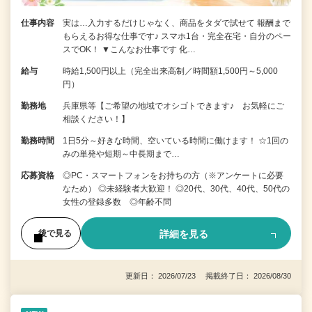
仕事内容
実は…入力するだけじゃなく、商品をタダで試せて 報酬まで
もらえるお得な仕事です♪ スマホ1台・完全在宅・自分のペー
スでOK！ ▼こんなお仕事です 化…
給与
時給1,500円以上（完全出来高制／時間額1,500円～5,000
円）
勤務地
兵庫県等【ご希望の地域でオシゴトできます♪ お気軽にご
相談ください！】
勤務時間
1日5分～好きな時間、空いている時間に働けます！ ☆1回の
みの単発や短期～中長期まで…
応募資格
◎PC・スマートフォンをお持ちの方（※アンケートに必要
なため） ◎未経験者大歓迎！ ◎20代、30代、40代、50代の
女性の登録多数 ◎年齢不問
詳細を見る
後で見る
更新日： 2026/07/23 掲載終了日： 2026/08/30