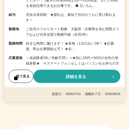
ください！ 1案件の作業時間は5分〜10分程度。空いた時間
を有効活用できるお仕事です。 ◆【いろん…
給与
完全出来高制 ★謝礼は、最短で当日のうちに受け取れま
す！
勤務地
ご自宅※フルリモート勤務 大阪府・兵庫県を含む関西エリ
アおよび日本全国で勤務可能（在宅OK）
勤務時間
好きな時間に働けます！ ★単発（1日のみ）OK！ ★応募
後、即お仕事開始も可！ ★在…
応募資格
＜未経験者OK／年齢不問＞⇒★特に20代〜50代の女性の登
録多数★ ※スマートフォンもしくはパソコンをお持ちの方
詳細を見る
後で見る
更新日： 2026/07/31 掲載終了日： 2026/08/24
1