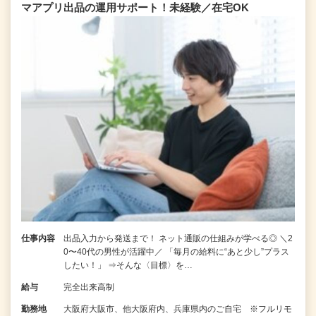
マアプリ出品の運用サポート！未経験／在宅OK
仕事内容
出品入力から発送まで！ ネット通販の仕組みが学べる◎ ＼2
0〜40代の男性が活躍中／ 「毎月の給料に“あと少し”プラス
したい！」 ⇒そんな〈目標〉を…
給与
完全出来高制
勤務地
大阪府大阪市、他大阪府内、兵庫県内のご自宅 ※フルリモ