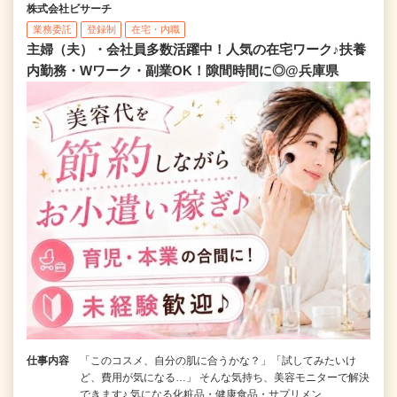
株式会社ビサーチ
業務委託
登録制
在宅・内職
主婦（夫）・会社員多数活躍中！人気の在宅ワーク♪扶養
内勤務・Wワーク・副業OK！隙間時間に◎@兵庫県
仕事内容
「このコスメ、自分の肌に合うかな？」「試してみたいけ
ど、費用が気になる…」 そんな気持ち、美容モニターで解決
できます♪ 気になる化粧品・健康食品・サプリメン…