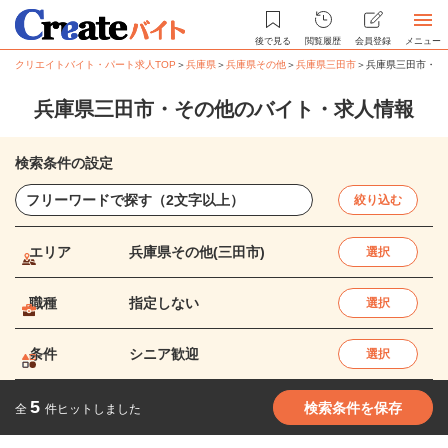
後で見る
閲覧履歴
会員登録
メニュー
クリエイトバイト・パート求人TOP
＞
兵庫県
＞
兵庫県その他
＞
兵庫県三田市
＞
兵庫県三田市・そ
兵庫県三田市・その他のバイト・求人情報
検索条件の設定
絞り込む
エリア
兵庫県その他(三田市)
選択
職種
指定しない
選択
条件
シニア歓迎
選択
5
検索条件を保存
全
件ヒットしました