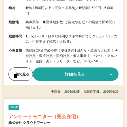
給与
時給1,500円以上（完全出来高制／時間額1,500円～5,000
円）
勤務地
兵庫県等 ◆勤務地多数♪ご自宅やお近くの店舗で間時間に
働けます♪
勤務時間
1日5分～OK！好きな時間やスキマ時間でサクッと♪ ☆1日の
み～中長期まで幅広く大歓迎♪…
応募資格
未経験OK＆年齢不問！夏休みの1回きり・単発も大歓迎！ ★
会社員・派遣社員・契約社員・個人事業主・パート・アルバ
イト・主婦（夫）・フリーターなど、20代～50代…
詳細を見る
後で見る
更新日： 2026/08/05 掲載終了日： 2026/08/30
NEW
アンケートモニター（完全在宅）
株式会社 クラウドワーカー