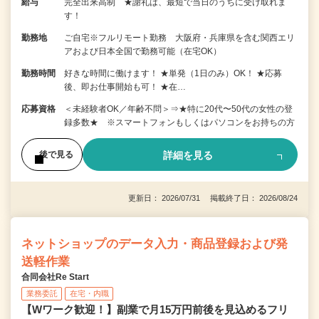
給与
完全出来高制 ★謝礼は、最短で当日のうちに受け取れま
す！
勤務地
ご自宅※フルリモート勤務 大阪府・兵庫県を含む関西エリ
アおよび日本全国で勤務可能（在宅OK）
勤務時間
好きな時間に働けます！ ★単発（1日のみ）OK！ ★応募
後、即お仕事開始も可！ ★在…
応募資格
＜未経験者OK／年齢不問＞⇒★特に20代〜50代の女性の登
録多数★ ※スマートフォンもしくはパソコンをお持ちの方
詳細を見る
後で見る
更新日： 2026/07/31 掲載終了日： 2026/08/24
ネットショップのデータ入力・商品登録および発
送軽作業
合同会社Re Start
業務委託
在宅・内職
【Wワーク歓迎！】副業で月15万円前後を見込めるフリ