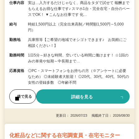
仕事内容
実は…入力するだけじゃなく、商品をタダで試せて 報酬まで
もらえるお得な仕事です♪ スマホ1台・完全在宅・自分のペー
スでOK！ ▼こんなお仕事です 化…
給与
時給1,500円以上（完全出来高制／時間額1,500円～5,000
円）
勤務地
兵庫県等【ご希望の地域でオシゴトできます♪ お気軽にご
相談ください！】
勤務時間
1日5分～好きな時間、空いている時間に働けます！ ☆1回の
みの単発や短期～中長期まで…
応募資格
◎PC・スマートフォンをお持ちの方（※アンケートに必要
なため） ◎未経験者大歓迎！ ◎20代、30代、40代、50代の
女性の登録多数 ◎年齢不問
詳細を見る
後で見る
更新日： 2026/07/23 掲載終了日： 2026/08/30
化粧品などに関する在宅調査員・在宅モニター