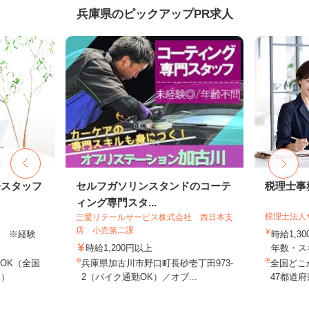
兵庫県のピックアップPR求人
務スタッフ
セルフガソリンスタンドのコーテ
税理士事
ィング専門スタ...
税理士法人
三愛リテールサービス株式会社 西日本支
店 小売第二課
以上 ※経験
時給1,3
時給1,200円以上
年数・ス
OK（全国
兵庫県加古川市野口町長砂壱丁田973-
全国どこ
し）
2（バイク通勤OK）／オブ...
47都道