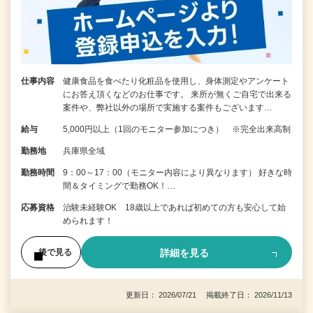
仕事内容
健康食品を食べたり化粧品を使用し、身体測定やアンケート
にお答え頂くなどのお仕事です。 来所が無くご自宅で出来る
案件や、弊社以外の場所で実施する案件もございます…
給与
5,000円以上（1回のモニター参加につき） ※完全出来高制
勤務地
兵庫県全域
勤務時間
9：00～17：00（モニター内容により異なります） 好きな時
間＆タイミングで勤務OK！…
応募資格
治験未経験OK 18歳以上であれば初めての方も安心して始
められます！
詳細を見る
後で見る
更新日： 2026/07/21 掲載終了日： 2026/11/13