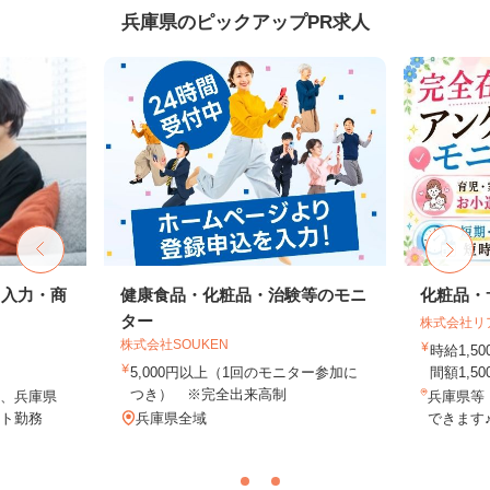
兵庫県のピックアップPR求人
タ入力・商
健康食品・化粧品・治験等のモニ
化粧品・
ター
株式会社リ
株式会社SOUKEN
時給1,
5,000円以上（1回のモニター参加に
間額1,500
つき） ※完全出来高制
、兵庫県
兵庫県等
ト勤務
兵庫県全域
できます♪