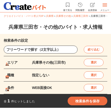
後で見る
閲覧履歴
会員登録
メニュー
クリエイトバイト・パート求人TOP
＞
兵庫県
＞
兵庫県その他
＞
兵庫県三田市
＞
兵庫県三田市・そ
兵庫県三田市・その他のバイト・求人情報
検索条件の設定
絞り込む
エリア
兵庫県その他(三田市)
選択
職種
指定しない
選択
条件
WEB面接OK
選択
1
検索条件を保存
全
件ヒットしました