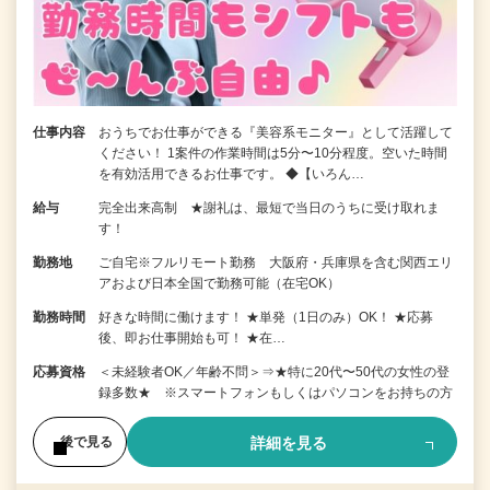
仕事内容
おうちでお仕事ができる『美容系モニター』として活躍して
ください！ 1案件の作業時間は5分〜10分程度。空いた時間
を有効活用できるお仕事です。 ◆【いろん…
給与
完全出来高制 ★謝礼は、最短で当日のうちに受け取れま
す！
勤務地
ご自宅※フルリモート勤務 大阪府・兵庫県を含む関西エリ
アおよび日本全国で勤務可能（在宅OK）
勤務時間
好きな時間に働けます！ ★単発（1日のみ）OK！ ★応募
後、即お仕事開始も可！ ★在…
応募資格
＜未経験者OK／年齢不問＞⇒★特に20代〜50代の女性の登
録多数★ ※スマートフォンもしくはパソコンをお持ちの方
詳細を見る
後で見る