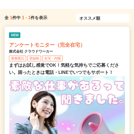
1
1
-
1
全
件中
件を表示
NEW
アンケートモニター（完全在宅）
株式会社 クラウドワーカー
業務委託
登録制
在宅・内職
まずはお試し感覚でOK！気軽な気持ちでご応募くださ
い。困ったときは電話・LINEでいつでもサポート！