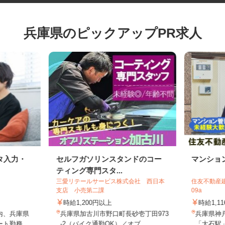
兵庫県のピックアップPR求人
タ入力・
セルフガソリンスタンドのコー
マンシ
ティング専門スタ...
三愛リテールサービス株式会社 西日本
住友不動産
支店 小売第二課
09a
時給1,200円以上
時給1,
内、兵庫県
兵庫県加古川市野口町長砂壱丁田973
兵庫県