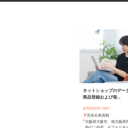
マンションの管理員
ネットショップのデー
商品登録および発...
住友不動産建物サービス株式会社/kkp260
09a
合同会社Re Start
時給1,116円
完全出来高制
兵庫県神戸市灘区鹿ノ下通/阪神本線
大阪府大阪市、他大阪府