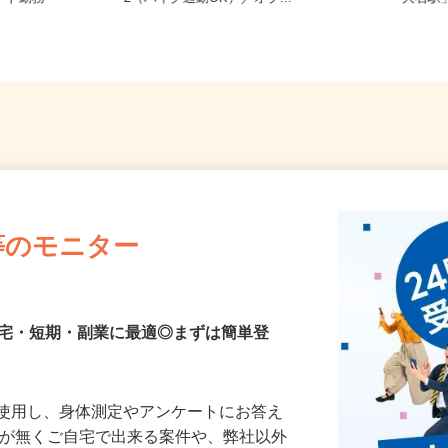
ート勤務
-2（バイク通勤OK）／オブ...
「大石駅
等のモニター
在宅・短期・副業に最適◎まずは簡単登
を使用し、身体測定やアンケートにお答え