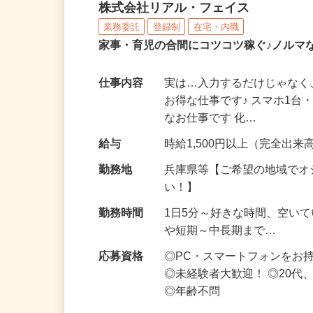
化粧品・サプリの在宅デ
株式会社リアル・フェイス
業務委託
登録制
在宅・内職
家事・育児の合間にコツコツ稼ぐ♪ノルマ
仕事内容
実は…入力するだけじゃなく
お得な仕事です♪ スマホ1台
なお仕事です 化…
給与
時給1,500円以上（完全出来高
勤務地
兵庫県等【ご希望の地域でオ
い！】
勤務時間
1日5分～好きな時間、空い
や短期～中長期まで…
応募資格
◎PC・スマートフォンをお
◎未経験者大歓迎！ ◎20代