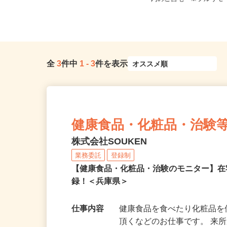
「大石駅」徒歩4分、JR神戸線...
内のご自宅 ※フルリモ
全
3
件中
1
-
3
件を表示
健康食品・化粧品・治験
株式会社SOUKEN
業務委託
登録制
【健康食品・化粧品・治験のモニター】
録！＜兵庫県＞
仕事内容
健康食品を食べたり化粧品