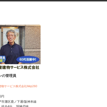
ョンの管理員
ネットショップのデータ入力・
商品登録および発...
建物サービス株式会社/kkp260
合同会社Re Start
116円
完全出来高制
神戸市灘区鹿ノ下通/阪神本線
大阪府大阪市、他大阪府内、兵庫県