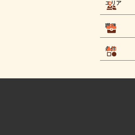
エリア
職種
条件