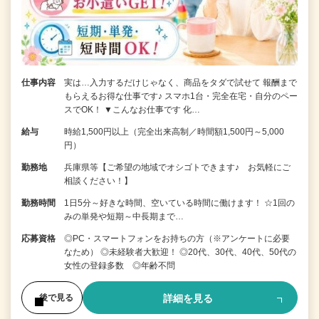
仕事内容
実は…入力するだけじゃなく、商品をタダで試せて 報酬まで
もらえるお得な仕事です♪ スマホ1台・完全在宅・自分のペー
スでOK！ ▼こんなお仕事です 化…
給与
時給1,500円以上（完全出来高制／時間額1,500円～5,000
円）
勤務地
兵庫県等【ご希望の地域でオシゴトできます♪ お気軽にご
相談ください！】
勤務時間
1日5分～好きな時間、空いている時間に働けます！ ☆1回の
みの単発や短期～中長期まで…
応募資格
◎PC・スマートフォンをお持ちの方（※アンケートに必要
なため） ◎未経験者大歓迎！ ◎20代、30代、40代、50代の
女性の登録多数 ◎年齢不問
詳細を見る
後で見る