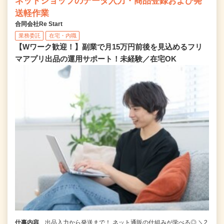
ネットショップのデータ入力・商品登録および発
送軽作業
合同会社Re Start
業務委託
在宅・内職
【Wワーク歓迎！】副業で月15万円前後を見込めるフリ
マアプリ出品の運用サポート！未経験／在宅OK
仕事内容
出品入力から発送まで！ ネット通販の仕組みが学べる◎ ＼2