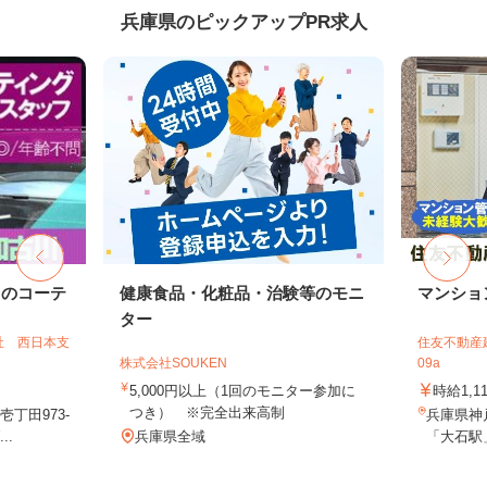
兵庫県のピックアップPR求人
ドのコーテ
健康食品・化粧品・治験等のモニ
マンショ
ター
社 西日本支
住友不動産建
株式会社SOUKEN
09a
5,000円以上（1回のモニター参加に
時給1,1
つき） ※完全出来高制
丁田973-
兵庫県神
..
兵庫県全域
「大石駅」