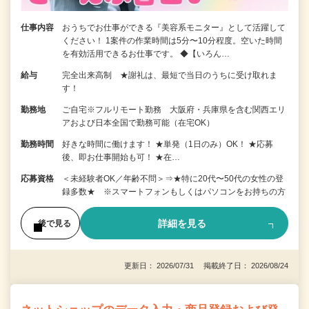
仕事内容
おうちでお仕事ができる『美容系モニター』として活躍して
ください！ 1案件の作業時間は5分〜10分程度。空いた時間
を有効活用できるお仕事です。 ◆【いろん…
給与
完全出来高制 ★謝礼は、最短で当日のうちに受け取れま
す！
勤務地
ご自宅※フルリモート勤務 大阪府・兵庫県を含む関西エリ
アおよび日本全国で勤務可能（在宅OK）
勤務時間
好きな時間に働けます！ ★単発（1日のみ）OK！ ★応募
後、即お仕事開始も可！ ★在…
応募資格
＜未経験者OK／年齢不問＞⇒★特に20代〜50代の女性の登
録多数★ ※スマートフォンもしくはパソコンをお持ちの方
詳細を見る
後で見る
更新日： 2026/07/31 掲載終了日： 2026/08/24