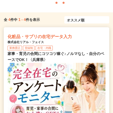
4
1
-
4
全
件中
件を表示
化粧品・サプリの在宅データ入力
株式会社リアル・フェイス
業務委託
登録制
在宅・内職
家事・育児の合間にコツコツ稼ぐ♪ノルマなし・自分のペ
ースでOK！〈兵庫県〉