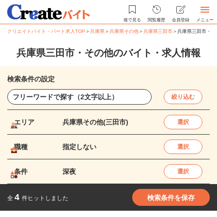
後で見る
閲覧履歴
会員登録
メニュー
クリエイトバイト・パート求人TOP
＞
兵庫県
＞
兵庫県その他
＞
兵庫県三田市
＞
兵庫県三田市・そ
兵庫県三田市・その他のバイト・求人情報
検索条件の設定
絞り込む
エリア
兵庫県その他(三田市)
選択
職種
指定しない
選択
条件
深夜
選択
4
検索条件を保存
全
件ヒットしました