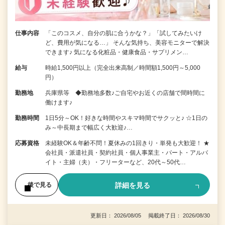
仕事内容
「このコスメ、自分の肌に合うかな？」「試してみたいけ
ど、費用が気になる…」 そんな気持ち、美容モニターで解決
できます♪ 気になる化粧品・健康食品・サプリメン…
給与
時給1,500円以上（完全出来高制／時間額1,500円～5,000
円）
勤務地
兵庫県等 ◆勤務地多数♪ご自宅やお近くの店舗で間時間に
働けます♪
勤務時間
1日5分～OK！好きな時間やスキマ時間でサクッと♪ ☆1日の
み～中長期まで幅広く大歓迎♪…
応募資格
未経験OK＆年齢不問！夏休みの1回きり・単発も大歓迎！ ★
会社員・派遣社員・契約社員・個人事業主・パート・アルバ
イト・主婦（夫）・フリーターなど、20代～50代…
詳細を見る
後で見る
更新日： 2026/08/05 掲載終了日： 2026/08/30