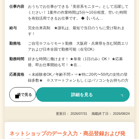
仕事内容
おうちでお仕事ができる『美容系モニター』として活躍して
ください！ 1案件の作業時間は5分〜10分程度。空いた時間
を有効活用できるお仕事です。 ◆【いろん…
給与
完全出来高制 ★謝礼は、最短で当日のうちに受け取れま
す！
勤務地
ご自宅※フルリモート勤務 大阪府・兵庫県を含む関西エリ
アおよび日本全国で勤務可能（在宅OK）
勤務時間
好きな時間に働けます！ ★単発（1日のみ）OK！ ★応募
後、即お仕事開始も可！ ★在…
応募資格
＜未経験者OK／年齢不問＞⇒★特に20代〜50代の女性の登
録多数★ ※スマートフォンもしくはパソコンをお持ちの方
詳細を見る
後で見る
更新日： 2026/07/31 掲載終了日： 2026/08/24
ネットショップのデータ入力・商品登録および発