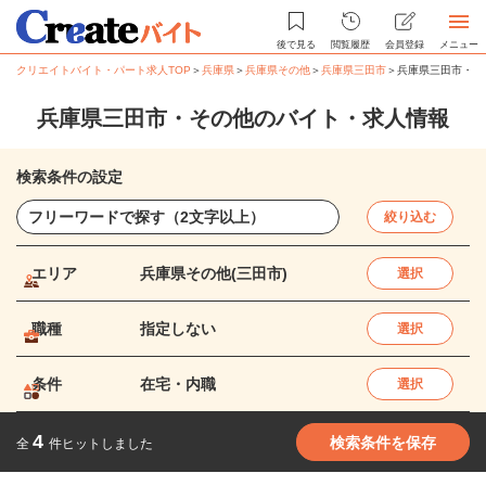
後で見る
閲覧履歴
会員登録
メニュー
クリエイトバイト・パート求人TOP
＞
兵庫県
＞
兵庫県その他
＞
兵庫県三田市
＞
兵庫県三田市・そ
兵庫県三田市・その他のバイト・求人情報
検索条件の設定
絞り込む
エリア
兵庫県その他(三田市)
選択
職種
指定しない
選択
条件
在宅・内職
選択
4
検索条件を保存
全
件ヒットしました