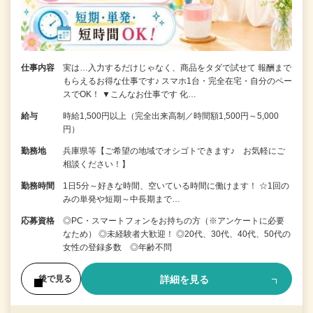
仕事内容
実は…入力するだけじゃなく、商品をタダで試せて 報酬まで
もらえるお得な仕事です♪ スマホ1台・完全在宅・自分のペー
スでOK！ ▼こんなお仕事です 化…
給与
時給1,500円以上（完全出来高制／時間額1,500円～5,000
円）
勤務地
兵庫県等【ご希望の地域でオシゴトできます♪ お気軽にご
相談ください！】
勤務時間
1日5分～好きな時間、空いている時間に働けます！ ☆1回の
みの単発や短期～中長期まで…
応募資格
◎PC・スマートフォンをお持ちの方（※アンケートに必要
なため） ◎未経験者大歓迎！ ◎20代、30代、40代、50代の
女性の登録多数 ◎年齢不問
詳細を見る
後で見る