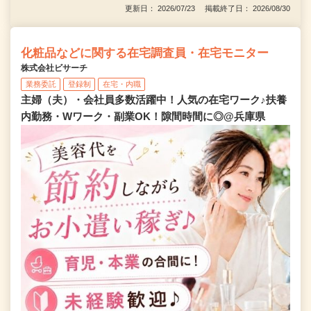
更新日： 2026/07/23 掲載終了日： 2026/08/30
化粧品などに関する在宅調査員・在宅モニター
株式会社ビサーチ
業務委託
登録制
在宅・内職
主婦（夫）・会社員多数活躍中！人気の在宅ワーク♪扶養
内勤務・Wワーク・副業OK！隙間時間に◎@兵庫県