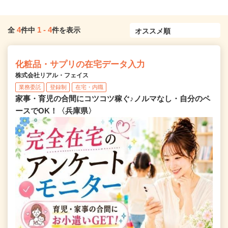
4
1
-
4
全
件中
件を表示
化粧品・サプリの在宅データ入力
株式会社リアル・フェイス
業務委託
登録制
在宅・内職
家事・育児の合間にコツコツ稼ぐ♪ノルマなし・自分のペ
ースでOK！〈兵庫県〉