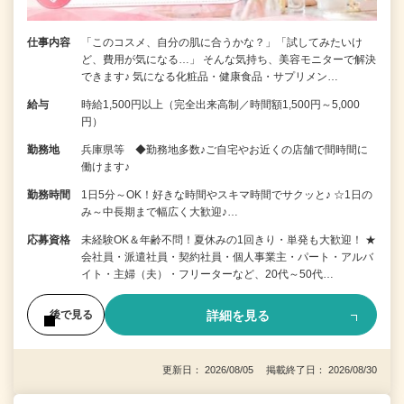
仕事内容
「このコスメ、自分の肌に合うかな？」「試してみたいけ
ど、費用が気になる…」 そんな気持ち、美容モニターで解決
できます♪ 気になる化粧品・健康食品・サプリメン…
給与
時給1,500円以上（完全出来高制／時間額1,500円～5,000
円）
勤務地
兵庫県等 ◆勤務地多数♪ご自宅やお近くの店舗で間時間に
働けます♪
勤務時間
1日5分～OK！好きな時間やスキマ時間でサクッと♪ ☆1日の
み～中長期まで幅広く大歓迎♪…
応募資格
未経験OK＆年齢不問！夏休みの1回きり・単発も大歓迎！ ★
会社員・派遣社員・契約社員・個人事業主・パート・アルバ
イト・主婦（夫）・フリーターなど、20代～50代…
詳細を見る
後で見る
更新日： 2026/08/05 掲載終了日： 2026/08/30