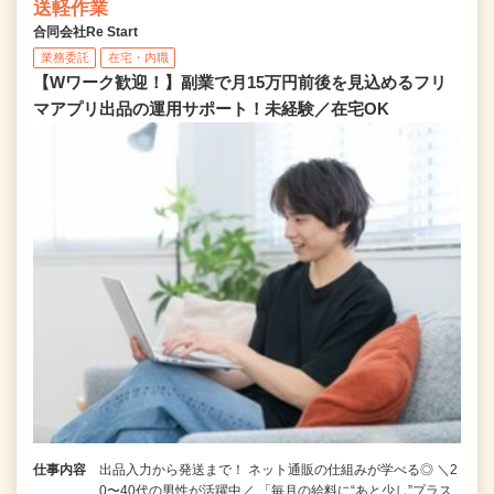
送軽作業
合同会社Re Start
業務委託
在宅・内職
【Wワーク歓迎！】副業で月15万円前後を見込めるフリ
マアプリ出品の運用サポート！未経験／在宅OK
仕事内容
出品入力から発送まで！ ネット通販の仕組みが学べる◎ ＼2
0〜40代の男性が活躍中／ 「毎月の給料に“あと少し”プラス