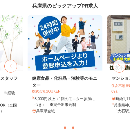
兵庫県のピックアップPR求人
務スタッフ
健康食品・化粧品・治験等のモニ
マンショ
ター
住友不動産建
株式会社SOUKEN
09a
以上 ※経験
5,000円以上（1回のモニター参加に
時給1,1
つき） ※完全出来高制
OK（全国
兵庫県神
し）
兵庫県全域
「大石駅」