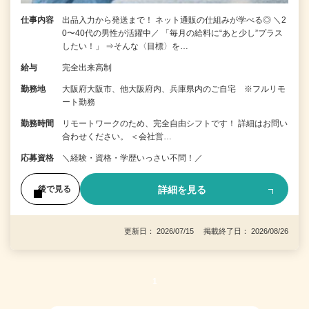
仕事内容
出品入力から発送まで！ ネット通販の仕組みが学べる◎ ＼2
0〜40代の男性が活躍中／ 「毎月の給料に“あと少し”プラス
したい！」 ⇒そんな〈目標〉を…
給与
完全出来高制
勤務地
大阪府大阪市、他大阪府内、兵庫県内のご自宅 ※フルリモ
ート勤務
勤務時間
リモートワークのため、完全自由シフトです！ 詳細はお問い
合わせください。 ＜会社営…
応募資格
＼経験・資格・学歴いっさい不問！／
詳細を見る
後で見る
更新日： 2026/07/15 掲載終了日： 2026/08/26
1