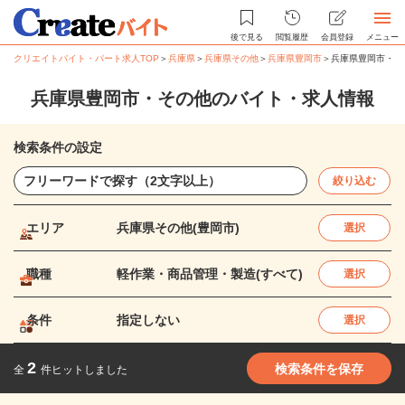
後で見る
閲覧履歴
会員登録
メニュー
クリエイトバイト・パート求人TOP
＞
兵庫県
＞
兵庫県その他
＞
兵庫県豊岡市
＞
兵庫県豊岡市・そ
兵庫県豊岡市・その他のバイト・求人情報
検索条件の設定
絞り込む
エリア
兵庫県その他(豊岡市)
選択
職種
軽作業・商品管理・製造(すべて)
選択
条件
指定しない
選択
2
検索条件を保存
全
件ヒットしました