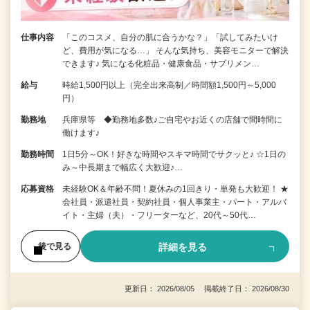
仕事内容
「このコスメ、自分の肌に合うかな？」「試してみたいけ
ど、費用が気になる…」 そんな気持ち、美容モニターで解決
できます♪ 気になる化粧品・健康食品・サプリメン…
給与
時給1,500円以上（完全出来高制／時間額1,500円～5,000
円）
勤務地
兵庫県等 ◆勤務地多数♪ご自宅やお近くの店舗で間時間に
働けます♪
勤務時間
1日5分～OK！好きな時間やスキマ時間でサクッと♪ ☆1日の
み～中長期まで幅広く大歓迎♪…
応募資格
未経験OK＆年齢不問！夏休みの1回きり・単発も大歓迎！ ★
会社員・派遣社員・契約社員・個人事業主・パート・アルバ
イト・主婦（夫）・フリーターなど、20代～50代…
詳細を見る
後で見る
更新日： 2026/08/05 掲載終了日： 2026/08/30