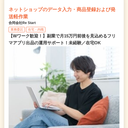
ネットショップのデータ入力・商品登録および発
送軽作業
合同会社Re Start
業務委託
在宅・内職
【Wワーク歓迎！】副業で月15万円前後を見込めるフリ
マアプリ出品の運用サポート！未経験／在宅OK