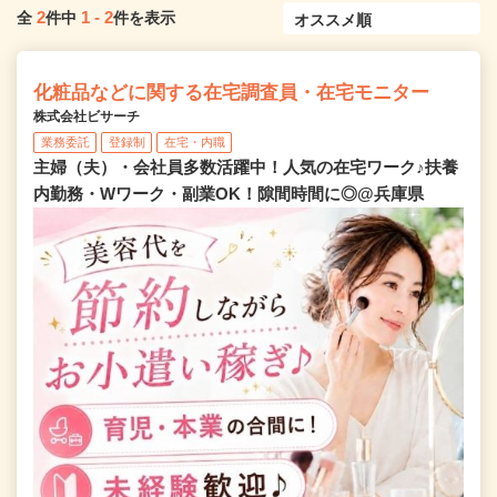
2
1
-
2
全
件中
件を表示
化粧品などに関する在宅調査員・在宅モニター
株式会社ビサーチ
業務委託
登録制
在宅・内職
主婦（夫）・会社員多数活躍中！人気の在宅ワーク♪扶養
内勤務・Wワーク・副業OK！隙間時間に◎@兵庫県