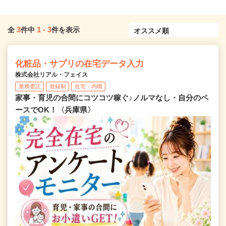
3
1
-
3
全
件中
件を表示
化粧品・サプリの在宅データ入力
株式会社リアル・フェイス
業務委託
登録制
在宅・内職
家事・育児の合間にコツコツ稼ぐ♪ノルマなし・自分のペ
ースでOK！〈兵庫県〉