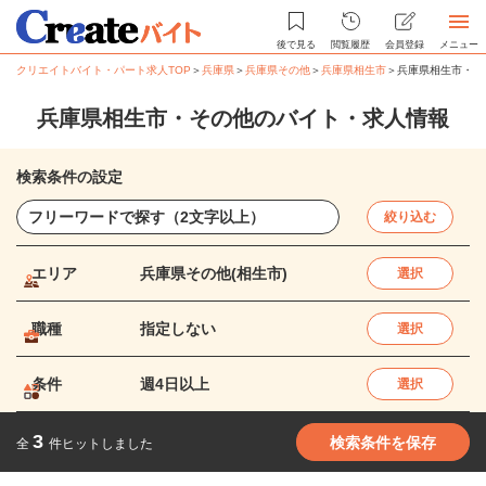
後で見る
閲覧履歴
会員登録
メニュー
クリエイトバイト・パート求人TOP
＞
兵庫県
＞
兵庫県その他
＞
兵庫県相生市
＞
兵庫県相生市・そ
兵庫県相生市・その他のバイト・求人情報
検索条件の設定
絞り込む
エリア
兵庫県その他(相生市)
選択
職種
指定しない
選択
条件
週4日以上
選択
3
検索条件を保存
全
件ヒットしました