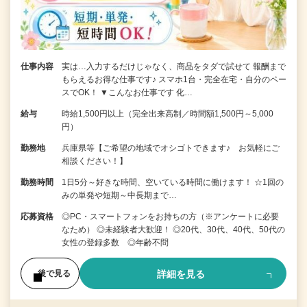
仕事内容
実は…入力するだけじゃなく、商品をタダで試せて 報酬まで
もらえるお得な仕事です♪ スマホ1台・完全在宅・自分のペー
スでOK！ ▼こんなお仕事です 化…
給与
時給1,500円以上（完全出来高制／時間額1,500円～5,000
円）
勤務地
兵庫県等【ご希望の地域でオシゴトできます♪ お気軽にご
相談ください！】
勤務時間
1日5分～好きな時間、空いている時間に働けます！ ☆1回の
みの単発や短期～中長期まで…
応募資格
◎PC・スマートフォンをお持ちの方（※アンケートに必要
なため） ◎未経験者大歓迎！ ◎20代、30代、40代、50代の
女性の登録多数 ◎年齢不問
詳細を見る
後で見る