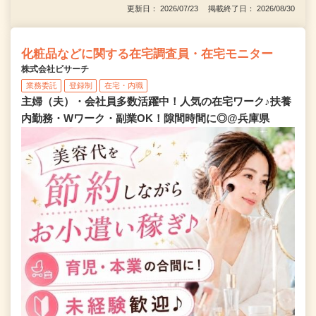
更新日： 2026/07/23 掲載終了日： 2026/08/30
化粧品などに関する在宅調査員・在宅モニター
株式会社ビサーチ
業務委託
登録制
在宅・内職
主婦（夫）・会社員多数活躍中！人気の在宅ワーク♪扶養
内勤務・Wワーク・副業OK！隙間時間に◎@兵庫県