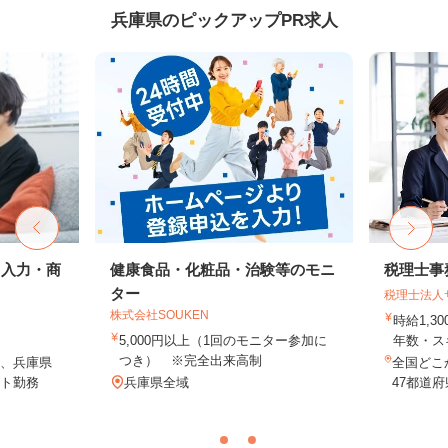
兵庫県のピックアップPR求人
タ入力・商
健康食品・化粧品・治験等のモニ
税理士事
ター
税理士法人
株式会社SOUKEN
時給1,3
5,000円以上（1回のモニター参加に
年数・ス
つき） ※完全出来高制
、兵庫県
全国どこ
ト勤務
兵庫県全域
47都道