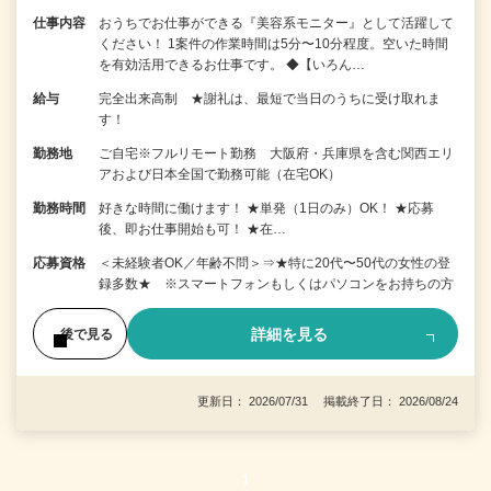
仕事内容
おうちでお仕事ができる『美容系モニター』として活躍して
ください！ 1案件の作業時間は5分〜10分程度。空いた時間
を有効活用できるお仕事です。 ◆【いろん…
給与
完全出来高制 ★謝礼は、最短で当日のうちに受け取れま
す！
勤務地
ご自宅※フルリモート勤務 大阪府・兵庫県を含む関西エリ
アおよび日本全国で勤務可能（在宅OK）
勤務時間
好きな時間に働けます！ ★単発（1日のみ）OK！ ★応募
後、即お仕事開始も可！ ★在…
応募資格
＜未経験者OK／年齢不問＞⇒★特に20代〜50代の女性の登
録多数★ ※スマートフォンもしくはパソコンをお持ちの方
詳細を見る
後で見る
更新日： 2026/07/31 掲載終了日： 2026/08/24
1