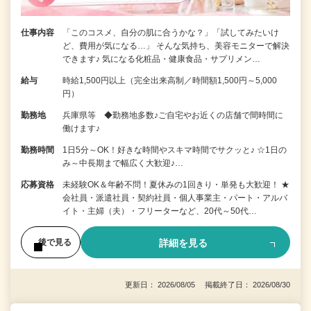
仕事内容
「このコスメ、自分の肌に合うかな？」「試してみたいけ
ど、費用が気になる…」 そんな気持ち、美容モニターで解決
できます♪ 気になる化粧品・健康食品・サプリメン…
給与
時給1,500円以上（完全出来高制／時間額1,500円～5,000
円）
勤務地
兵庫県等 ◆勤務地多数♪ご自宅やお近くの店舗で間時間に
働けます♪
勤務時間
1日5分～OK！好きな時間やスキマ時間でサクッと♪ ☆1日の
み～中長期まで幅広く大歓迎♪…
応募資格
未経験OK＆年齢不問！夏休みの1回きり・単発も大歓迎！ ★
会社員・派遣社員・契約社員・個人事業主・パート・アルバ
イト・主婦（夫）・フリーターなど、20代～50代…
詳細を見る
後で見る
更新日： 2026/08/05 掲載終了日： 2026/08/30