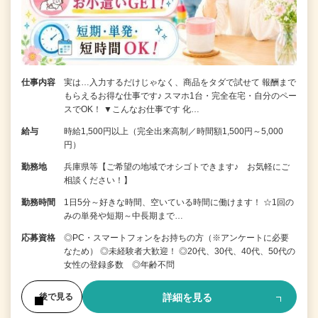
仕事内容
実は…入力するだけじゃなく、商品をタダで試せて 報酬まで
もらえるお得な仕事です♪ スマホ1台・完全在宅・自分のペー
スでOK！ ▼こんなお仕事です 化…
給与
時給1,500円以上（完全出来高制／時間額1,500円～5,000
円）
勤務地
兵庫県等【ご希望の地域でオシゴトできます♪ お気軽にご
相談ください！】
勤務時間
1日5分～好きな時間、空いている時間に働けます！ ☆1回の
みの単発や短期～中長期まで…
応募資格
◎PC・スマートフォンをお持ちの方（※アンケートに必要
なため） ◎未経験者大歓迎！ ◎20代、30代、40代、50代の
女性の登録多数 ◎年齢不問
詳細を見る
後で見る