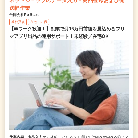
ネットショップのデータ入力・商品登録および発
送軽作業
合同会社Re Start
業務委託
在宅・内職
【Wワーク歓迎！】副業で月15万円前後を見込めるフリ
マアプリ出品の運用サポート！未経験／在宅OK
仕事内容
出品入力から発送まで！ ネット通販の仕組みが学べる◎ ＼2