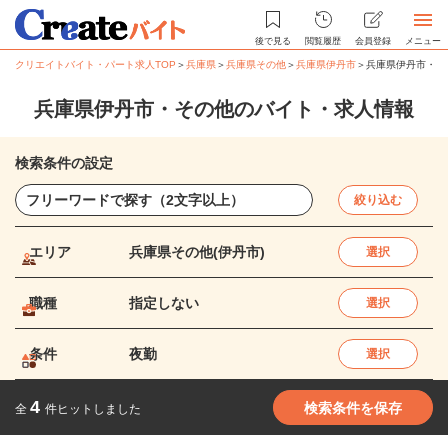
後で見る
閲覧履歴
会員登録
メニュー
クリエイトバイト・パート求人TOP
＞
兵庫県
＞
兵庫県その他
＞
兵庫県伊丹市
＞
兵庫県伊丹市・そ
兵庫県伊丹市・その他のバイト・求人情報
検索条件の設定
絞り込む
エリア
兵庫県その他(伊丹市)
選択
職種
指定しない
選択
条件
夜勤
選択
4
検索条件を保存
全
件ヒットしました