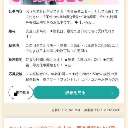
仕事内容
おうちでお仕事ができる『美容系モニター』として活躍して
ください！ 1案件の作業時間は5分〜10分程度。空いた時間
を有効活用できるお仕事です。 ◆【いろん…
給与
完全出来高制 ★謝礼は、最短で当日のうちに受け取れま
す！
勤務地
ご自宅※フルリモート勤務 大阪府・兵庫県を含む関西エリ
アおよび日本全国で勤務可能（在宅OK）
勤務時間
好きな時間に働けます！ ★単発（1日のみ）OK！ ★応募
後、即お仕事開始も可！ ★在…
応募資格
＜未経験者OK／年齢不問＞⇒★特に20代〜50代の女性の登
録多数★ ※スマートフォンもしくはパソコンをお持ちの方
詳細を見る
後で見る
更新日： 2026/07/31 掲載終了日： 2026/08/24