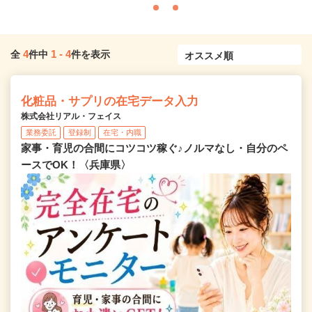
4
1
-
4
全
件中
件を表示
化粧品・サプリの在宅データ入力
株式会社リアル・フェイス
業務委託
登録制
在宅・内職
家事・育児の合間にコツコツ稼ぐ♪ノルマなし・自分のペ
ースでOK！〈兵庫県〉