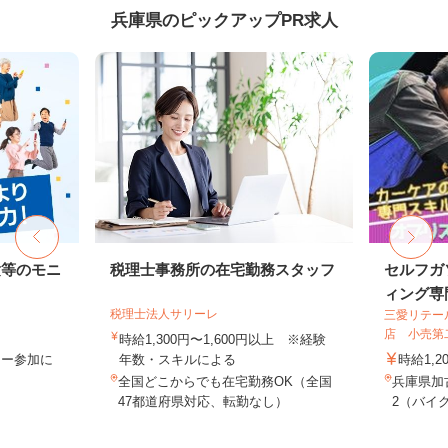
兵庫県のピックアップPR求人
験等のモニ
税理士事務所の在宅勤務スタッフ
セルフガ
ィング専門
税理士法人サリーレ
三愛リテー
店 小売第
時給1,300円〜1,600円以上 ※経験
ター参加に
年数・スキルによる
時給1,2
全国どこからでも在宅勤務OK（全国
兵庫県加
47都道府県対応、転勤なし）
2（バイク