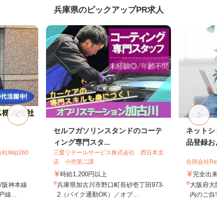
兵庫県のピックアップPR求人
セルフガソリンスタンドのコーテ
ネットシ
ィング専門スタ...
品登録およ
kkp260
三愛リテールサービス株式会社 西日本支
店 小売第二課
合同会社Re S
時給1,200円以上
完全出
/阪神本線
兵庫県加古川市野口町長砂壱丁田973-
大阪府大
線...
2（バイク通勤OK）／オブ...
内のご自