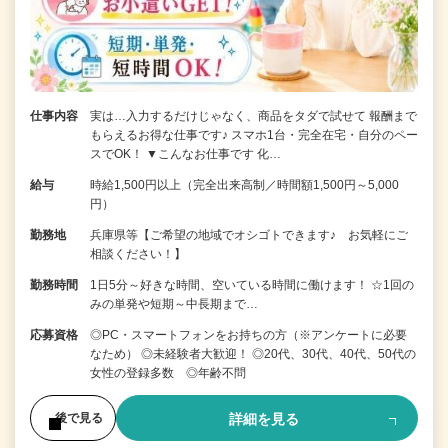
仕事内容
実は…入力するだけじゃなく、商品をタダで試せて 報酬まで
もらえるお得な仕事です♪ スマホ1台・完全在宅・自分のペー
スでOK！ ▼こんなお仕事です 化…
給与
時給1,500円以上（完全出来高制／時間額1,500円～5,000
円）
勤務地
兵庫県等【ご希望の地域でオシゴトできます♪ お気軽にご
相談ください！】
勤務時間
1日5分～好きな時間、空いている時間に働けます！ ☆1回の
みの単発や短期～中長期まで…
応募資格
◎PC・スマートフォンをお持ちの方（※アンケートに必要
なため） ◎未経験者大歓迎！ ◎20代、30代、40代、50代の
女性の登録多数 ◎年齢不問
詳細を見る
後で見る