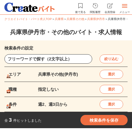
後で見る
閲覧履歴
会員登録
メニュー
クリエイトバイト・パート求人TOP
＞
兵庫県
＞
兵庫県その他
＞
兵庫県伊丹市
＞
兵庫県伊丹市・そ
兵庫県伊丹市・その他のバイト・求人情報
検索条件の設定
絞り込む
エリア
兵庫県その他(伊丹市)
選択
職種
指定しない
選択
条件
週2、週3日から
選択
3
検索条件を保存
全
件ヒットしました