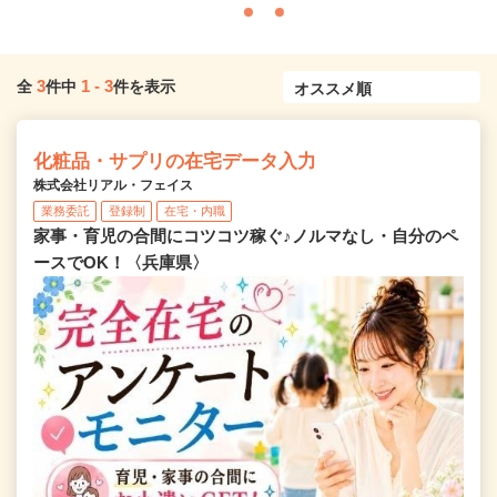
3
1
-
3
全
件中
件を表示
化粧品・サプリの在宅データ入力
株式会社リアル・フェイス
業務委託
登録制
在宅・内職
家事・育児の合間にコツコツ稼ぐ♪ノルマなし・自分のペ
ースでOK！〈兵庫県〉