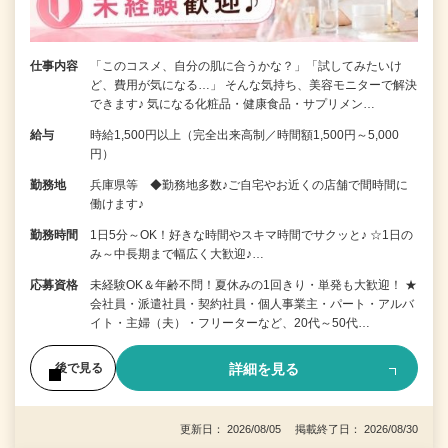
仕事内容
「このコスメ、自分の肌に合うかな？」「試してみたいけ
ど、費用が気になる…」 そんな気持ち、美容モニターで解決
できます♪ 気になる化粧品・健康食品・サプリメン…
給与
時給1,500円以上（完全出来高制／時間額1,500円～5,000
円）
勤務地
兵庫県等 ◆勤務地多数♪ご自宅やお近くの店舗で間時間に
働けます♪
勤務時間
1日5分～OK！好きな時間やスキマ時間でサクッと♪ ☆1日の
み～中長期まで幅広く大歓迎♪…
応募資格
未経験OK＆年齢不問！夏休みの1回きり・単発も大歓迎！ ★
会社員・派遣社員・契約社員・個人事業主・パート・アルバ
イト・主婦（夫）・フリーターなど、20代～50代…
詳細を見る
後で見る
更新日： 2026/08/05 掲載終了日： 2026/08/30