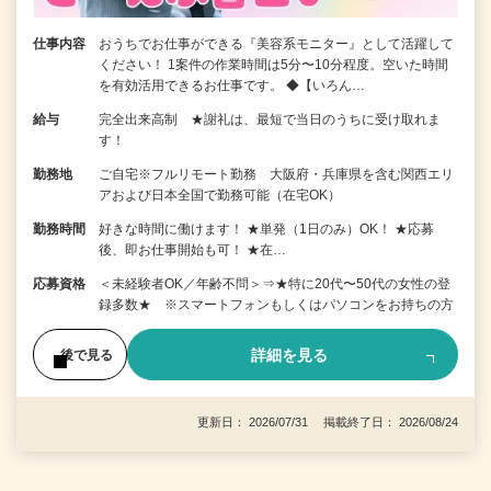
仕事内容
おうちでお仕事ができる『美容系モニター』として活躍して
ください！ 1案件の作業時間は5分〜10分程度。空いた時間
を有効活用できるお仕事です。 ◆【いろん…
給与
完全出来高制 ★謝礼は、最短で当日のうちに受け取れま
す！
勤務地
ご自宅※フルリモート勤務 大阪府・兵庫県を含む関西エリ
アおよび日本全国で勤務可能（在宅OK）
勤務時間
好きな時間に働けます！ ★単発（1日のみ）OK！ ★応募
後、即お仕事開始も可！ ★在…
応募資格
＜未経験者OK／年齢不問＞⇒★特に20代〜50代の女性の登
録多数★ ※スマートフォンもしくはパソコンをお持ちの方
詳細を見る
後で見る
更新日： 2026/07/31 掲載終了日： 2026/08/24