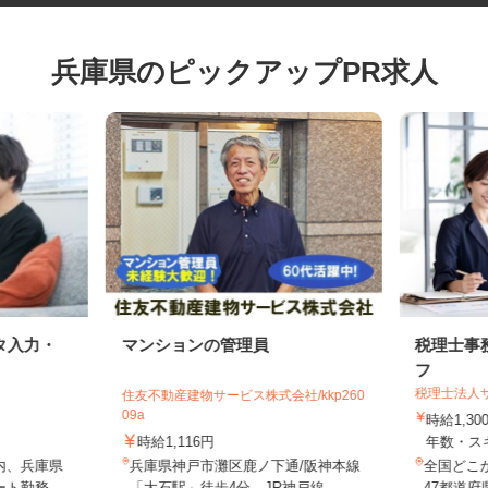
兵庫県のピックアップPR求人
タ入力・
マンションの管理員
税理士
フ
税理士法
住友不動産建物サービス株式会社/kkp260
09a
時給1,
時給1,116円
年数・