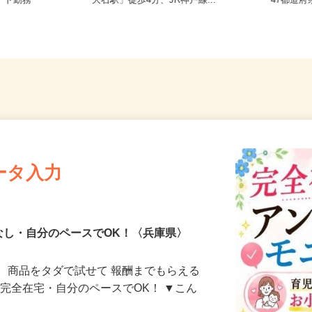
内、兵庫県
兵庫県神戸市灘区鹿ノ下通/阪神本線
全国ど
ート勤務
「大石駅」徒歩4分、JR神戸線...
47都
ータ入力
なし・自分のペースでOK！〈兵庫県〉
、商品をタダで試せて 報酬までもらえる
・完全在宅・自分のペースでOK！ ▼こん