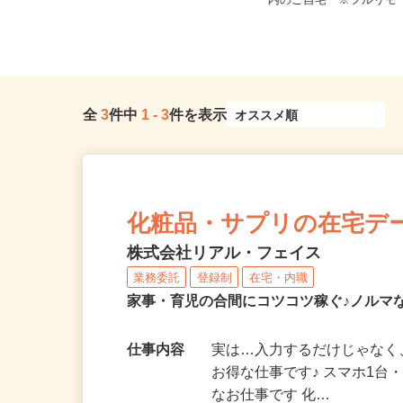
全国どこからでも在宅勤務OK（全国
大阪府大阪市、他大阪府
47都道府県対応、転勤なし）
内のご自宅 ※フルリモ
全
3
件中
1
-
3
件を表示
化粧品・サプリの在宅デ
株式会社リアル・フェイス
業務委託
登録制
在宅・内職
家事・育児の合間にコツコツ稼ぐ♪ノルマ
仕事内容
実は…入力するだけじゃなく
お得な仕事です♪ スマホ1台