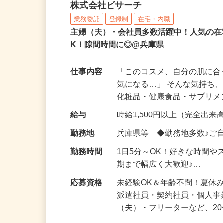
化粧品などに関する在宅
株式会社ビサーチ
業務委託
登録制
在宅・内職
主婦（夫）・会社員多数活躍中！人気の在
K！隙間時間に◎@兵庫県
仕事内容
「このコスメ、自分の肌に
気になる…」 そんな気持ち
化粧品・健康食品・サプリ
給与
時給1,500円以上（完全出来高
勤務地
兵庫県等 ◆勤務地多数♪ご
勤務時間
1日5分～OK！好きな時間や
期まで幅広く大歓迎♪…
応募資格
未経験OK＆年齢不問！夏休
派遣社員・契約社員・個人