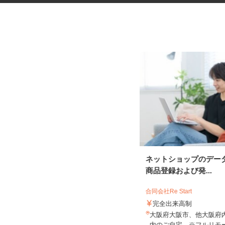
税理士事務所の在宅勤務スタッ
ネットショップのデー
フ
商品登録および発...
税理士法人サリーレ
合同会社Re Start
時給1,300円〜1,600円以上 ※経験
年数・スキルによる
完全出来高制