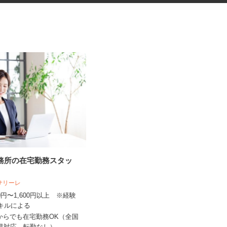
事務所の在宅勤務スタッ
ネットショップのデータ入力・
商品登録および発...
人サリーレ
合同会社Re Start
300円〜1,600円以上 ※経験
スキルによる
完全出来高制