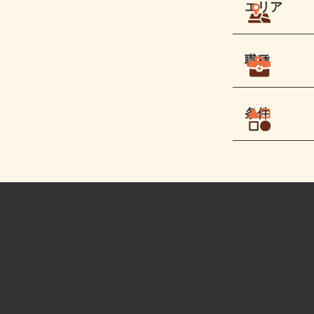
エリア
職種
条件