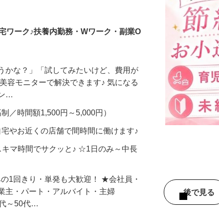
調査員・在宅モニター
宅ワーク♪扶養内勤務・Wワーク・副業O
合うかな？」「試してみたいけど、費用が
、美容モニターで解決できます♪ 気になる
メン…
制／時間額1,500円～5,000円）
自宅やお近くの店舗で間時間に働けます♪
スキマ時間でサクッと♪ ☆1日のみ～中長
みの1回きり・単発も大歓迎！ ★会社員・
事業主・パート・アルバイト・主婦
後で見