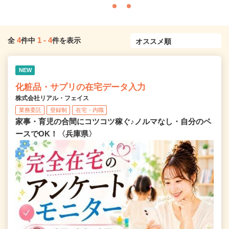
4
1
-
4
全
件中
件を表示
NEW
化粧品・サプリの在宅データ入力
株式会社リアル・フェイス
業務委託
登録制
在宅・内職
家事・育児の合間にコツコツ稼ぐ♪ノルマなし・自分のペ
ースでOK！〈兵庫県〉