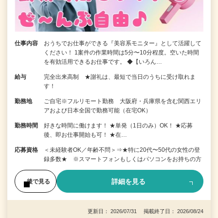
仕事内容
おうちでお仕事ができる『美容系モニター』として活躍して
ください！ 1案件の作業時間は5分〜10分程度。空いた時間
を有効活用できるお仕事です。 ◆【いろん…
給与
完全出来高制 ★謝礼は、最短で当日のうちに受け取れま
す！
勤務地
ご自宅※フルリモート勤務 大阪府・兵庫県を含む関西エリ
アおよび日本全国で勤務可能（在宅OK）
勤務時間
好きな時間に働けます！ ★単発（1日のみ）OK！ ★応募
後、即お仕事開始も可！ ★在…
応募資格
＜未経験者OK／年齢不問＞⇒★特に20代〜50代の女性の登
録多数★ ※スマートフォンもしくはパソコンをお持ちの方
詳細を見る
後で見る
更新日： 2026/07/31 掲載終了日： 2026/08/24