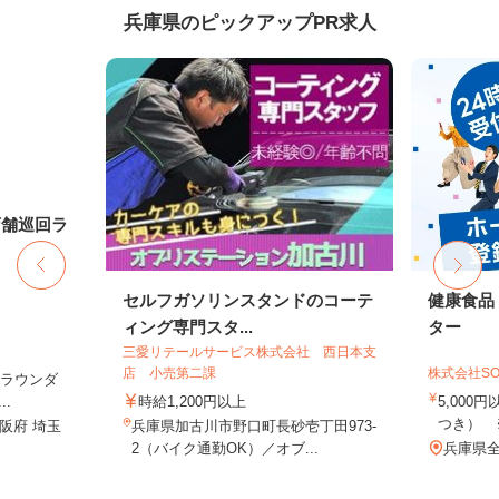
兵庫県のピックアップPR求人
店舗巡回ラ
セルフガソリンスタンドのコーテ
健康食品
ィング専門スタ...
ター
三愛リテールサービス株式会社 西日本支
店 小売第二課
株式会社SO
（ラウンダ
.
時給1,200円以上
5,000
つき） 
阪府 埼玉
兵庫県加古川市野口町長砂壱丁田973-
2（バイク通勤OK）／オブ...
兵庫県