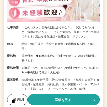
仕事内容
「このコスメ、自分の肌に合うかな？」「試してみたいけ
ど、費用が気になる…」 そんな気持ち、美容モニターで解決
できます♪ 気になる化粧品・健康食品・サプリメン…
給与
時給1,500円以上（完全出来高制／時間額1,500円～5,000
円）
勤務地
兵庫県等 ◆勤務地多数♪ご自宅やお近くの店舗で間時間に
働けます♪
勤務時間
1日5分～OK！好きな時間やスキマ時間でサクッと♪ ☆1日の
み～中長期まで幅広く大歓迎♪…
応募資格
未経験OK＆年齢不問！夏休みの1回きり・単発も大歓迎！ ★
会社員・派遣社員・契約社員・個人事業主・パート・アルバ
イト・主婦（夫）・フリーターなど、20代～50代…
詳細を見る
後で見る