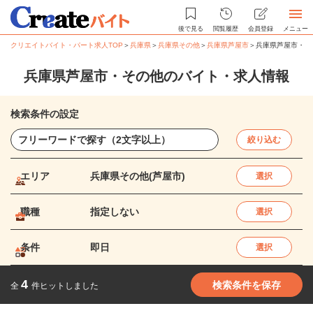
後で見る
閲覧履歴
会員登録
メニュー
クリエイトバイト・パート求人TOP
＞
兵庫県
＞
兵庫県その他
＞
兵庫県芦屋市
＞
兵庫県芦屋市・そ
兵庫県芦屋市・その他のバイト・求人情報
検索条件の設定
絞り込む
エリア
兵庫県その他(芦屋市)
選択
職種
指定しない
選択
条件
即日
選択
4
検索条件を保存
全
件ヒットしました