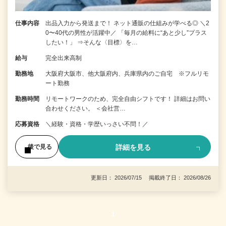
仕事内容
出品入力から発送まで！ ネット通販の仕組みが学べる◎ ＼2
0〜40代の男性が活躍中／ 「毎月の給料に“あと少し”プラス
したい！」 ⇒そんな〈目標〉を…
給与
完全出来高制
勤務地
大阪府大阪市、他大阪府内、兵庫県内のご自宅 ※フルリモ
ート勤務
勤務時間
リモートワークのため、完全自由シフトです！ 詳細はお問い
合わせください。 ＜会社営…
応募資格
＼経験・資格・学歴いっさい不問！／
詳細を見る
後で見る
更新日： 2026/07/15 掲載終了日： 2026/08/26
1