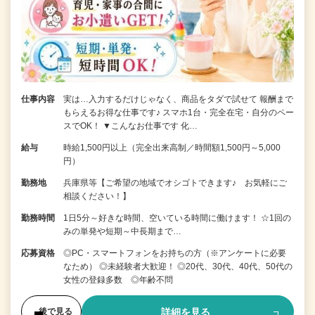
仕事内容
実は…入力するだけじゃなく、商品をタダで試せて 報酬まで
もらえるお得な仕事です♪ スマホ1台・完全在宅・自分のペー
スでOK！ ▼こんなお仕事です 化…
給与
時給1,500円以上（完全出来高制／時間額1,500円～5,000
円）
勤務地
兵庫県等【ご希望の地域でオシゴトできます♪ お気軽にご
相談ください！】
勤務時間
1日5分～好きな時間、空いている時間に働けます！ ☆1回の
みの単発や短期～中長期まで…
応募資格
◎PC・スマートフォンをお持ちの方（※アンケートに必要
なため） ◎未経験者大歓迎！ ◎20代、30代、40代、50代の
女性の登録多数 ◎年齢不問
詳細を見る
後で見る