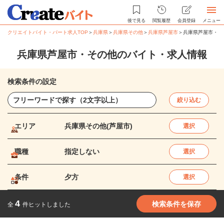
後で見る
閲覧履歴
会員登録
メニュー
クリエイトバイト・パート求人TOP
＞
兵庫県
＞
兵庫県その他
＞
兵庫県芦屋市
＞
兵庫県芦屋市・そ
兵庫県芦屋市・その他のバイト・求人情報
検索条件の設定
絞り込む
エリア
兵庫県その他(芦屋市)
選択
職種
指定しない
選択
条件
夕方
選択
4
検索条件を保存
全
件ヒットしました