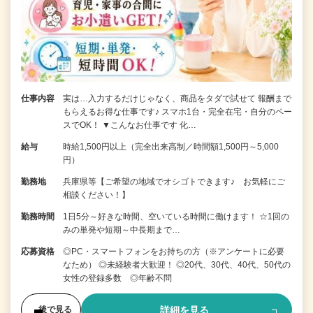
仕事内容
実は…入力するだけじゃなく、商品をタダで試せて 報酬まで
もらえるお得な仕事です♪ スマホ1台・完全在宅・自分のペー
スでOK！ ▼こんなお仕事です 化…
給与
時給1,500円以上（完全出来高制／時間額1,500円～5,000
円）
勤務地
兵庫県等【ご希望の地域でオシゴトできます♪ お気軽にご
相談ください！】
勤務時間
1日5分～好きな時間、空いている時間に働けます！ ☆1回の
みの単発や短期～中長期まで…
応募資格
◎PC・スマートフォンをお持ちの方（※アンケートに必要
なため） ◎未経験者大歓迎！ ◎20代、30代、40代、50代の
女性の登録多数 ◎年齢不問
詳細を見る
後で見る