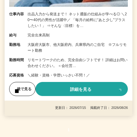
仕事内容
出品入力から発送まで！ ネット通販の仕組みが学べる◎ ＼2
0〜40代の男性が活躍中／ 「毎月の給料に“あと少し”プラス
したい！」 ⇒そんな〈目標〉を…
給与
完全出来高制
勤務地
大阪府大阪市、他大阪府内、兵庫県内のご自宅 ※フルリモ
ート勤務
勤務時間
リモートワークのため、完全自由シフトです！ 詳細はお問い
合わせください。 ＜会社営…
応募資格
＼経験・資格・学歴いっさい不問！／
詳細を見る
後で見る
更新日： 2026/07/15 掲載終了日： 2026/08/26
1