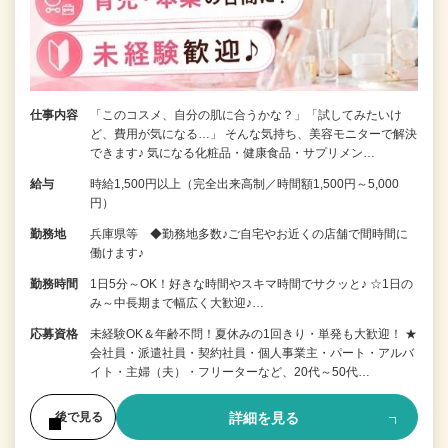
仕事内容
「このコスメ、自分の肌に合うかな？」「試してみたいけ
ど、費用が気になる…」 そんな気持ち、美容モニターで解決
できます♪ 気になる化粧品・健康食品・サプリメン…
給与
時給1,500円以上（完全出来高制／時間額1,500円～5,000
円）
勤務地
兵庫県等 ◆勤務地多数♪ご自宅やお近くの店舗で間時間に
働けます♪
勤務時間
1日5分～OK！好きな時間やスキマ時間でサクッと♪ ☆1日の
み～中長期まで幅広く大歓迎♪…
応募資格
未経験OK＆年齢不問！夏休みの1回きり・単発も大歓迎！ ★
会社員・派遣社員・契約社員・個人事業主・パート・アルバ
イト・主婦（夫）・フリーターなど、20代～50代…
詳細を見る
後で見る