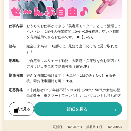
仕事内容
おうちでお仕事ができる『美容系モニター』として活躍して
ください！ 1案件の作業時間は5分〜10分程度。空いた時間
を有効活用できるお仕事です。 ◆【いろん…
給与
完全出来高制 ★謝礼は、最短で当日のうちに受け取れま
す！
勤務地
ご自宅※フルリモート勤務 大阪府・兵庫県を含む関西エリ
アおよび日本全国で勤務可能（在宅OK）
勤務時間
好きな時間に働けます！ ★単発（1日のみ）OK！ ★応募
後、即お仕事開始も可！ ★在…
応募資格
＜未経験者OK／年齢不問＞⇒★特に20代〜50代の女性の登
録多数★ ※スマートフォンもしくはパソコンをお持ちの方
詳細を見る
後で見る
更新日： 2026/07/31 掲載終了日： 2026/08/24