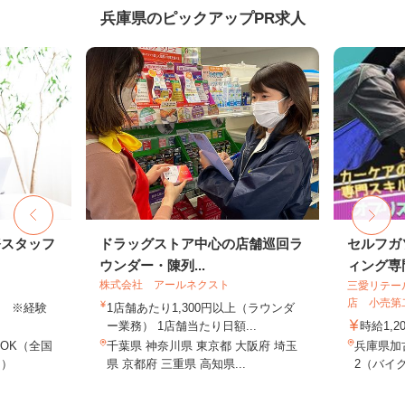
兵庫県のピックアップPR求人
務スタッフ
ドラッグストア中心の店舗巡回ラ
セルフガ
ウンダー・陳列...
ィング専門
株式会社 アールネクスト
三愛リテー
店 小売第
以上 ※経験
1店舗あたり1,300円以上（ラウンダ
ー業務） 1店舗当たり日額...
時給1,2
OK（全国
千葉県 神奈川県 東京都 大阪府 埼玉
兵庫県加
し）
県 京都府 三重県 高知県...
2（バイク