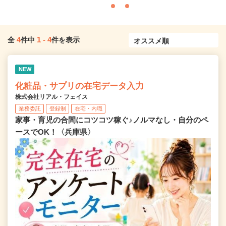
4
1
-
4
全
件中
件を表示
NEW
化粧品・サプリの在宅データ入力
株式会社リアル・フェイス
業務委託
登録制
在宅・内職
家事・育児の合間にコツコツ稼ぐ♪ノルマなし・自分のペ
ースでOK！〈兵庫県〉