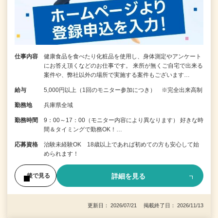
仕事内容
健康食品を食べたり化粧品を使用し、身体測定やアンケート
にお答え頂くなどのお仕事です。 来所が無くご自宅で出来る
案件や、弊社以外の場所で実施する案件もございます…
給与
5,000円以上（1回のモニター参加につき） ※完全出来高制
勤務地
兵庫県全域
勤務時間
9：00～17：00（モニター内容により異なります） 好きな時
間＆タイミングで勤務OK！…
応募資格
治験未経験OK 18歳以上であれば初めての方も安心して始
められます！
詳細を見る
後で見る
更新日： 2026/07/21 掲載終了日： 2026/11/13