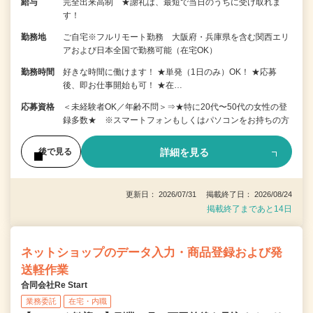
給与
完全出来高制 ★謝礼は、最短で当日のうちに受け取れま
す！
勤務地
ご自宅※フルリモート勤務 大阪府・兵庫県を含む関西エリ
アおよび日本全国で勤務可能（在宅OK）
勤務時間
好きな時間に働けます！ ★単発（1日のみ）OK！ ★応募
後、即お仕事開始も可！ ★在…
応募資格
＜未経験者OK／年齢不問＞⇒★特に20代〜50代の女性の登
録多数★ ※スマートフォンもしくはパソコンをお持ちの方
詳細を見る
後で見る
更新日： 2026/07/31 掲載終了日： 2026/08/24
掲載終了まであと14日
ネットショップのデータ入力・商品登録および発
送軽作業
合同会社Re Start
業務委託
在宅・内職