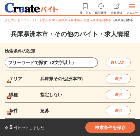
後で見る
閲覧履歴
会員登録
メニュー
クリエイトバイト・パート求人TOP
＞
兵庫県
＞
兵庫県その他
＞
兵庫県洲本市
＞
兵庫県洲本市・そ
兵庫県洲本市・その他のバイト・求人情報
検索条件の設定
絞り込む
エリア
兵庫県その他(洲本市)
選択
職種
指定しない
選択
条件
急募
選択
5
検索条件を保存
全
件ヒットしました