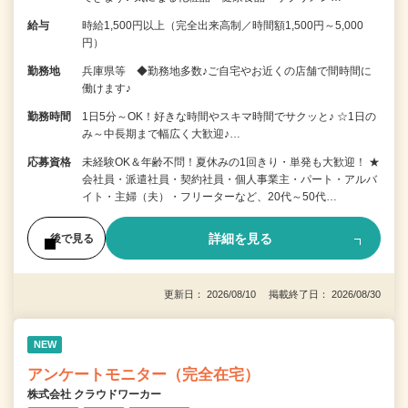
給与
時給1,500円以上（完全出来高制／時間額1,500円～5,000
円）
勤務地
兵庫県等 ◆勤務地多数♪ご自宅やお近くの店舗で間時間に
働けます♪
勤務時間
1日5分～OK！好きな時間やスキマ時間でサクッと♪ ☆1日の
み～中長期まで幅広く大歓迎♪…
応募資格
未経験OK＆年齢不問！夏休みの1回きり・単発も大歓迎！ ★
会社員・派遣社員・契約社員・個人事業主・パート・アルバ
イト・主婦（夫）・フリーターなど、20代～50代…
詳細を見る
後で見る
更新日： 2026/08/10 掲載終了日： 2026/08/30
NEW
アンケートモニター（完全在宅）
株式会社 クラウドワーカー