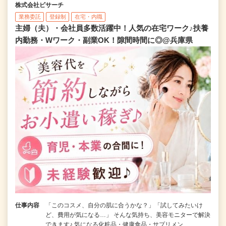
株式会社ビサーチ
業務委託
登録制
在宅・内職
主婦（夫）・会社員多数活躍中！人気の在宅ワーク♪扶養
内勤務・Wワーク・副業OK！隙間時間に◎@兵庫県
仕事内容
「このコスメ、自分の肌に合うかな？」「試してみたいけ
ど、費用が気になる…」 そんな気持ち、美容モニターで解決
できます♪ 気になる化粧品・健康食品・サプリメン…