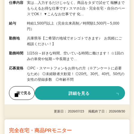
仕事内容
実は…入力するだけじゃなく、商品をタダで試せて 報酬まで
もらえるお得な仕事です♪ スマホ1台・完全在宅・自分のペー
スでOK！ ▼こんなお仕事です 化…
給与
時給1,500円以上（完全出来高制／時間額1,500円～5,000
円）
勤務地
兵庫県等【ご希望の地域でオシゴトできます♪ お気軽にご
相談ください！】
勤務時間
1日5分～好きな時間、空いている時間に働けます！ ☆1回の
みの単発や短期～中長期まで…
応募資格
◎PC・スマートフォンをお持ちの方（※アンケートに必要
なため） ◎未経験者大歓迎！ ◎20代、30代、40代、50代の
女性の登録多数 ◎年齢不問
詳細を見る
後で見る
更新日： 2026/07/23 掲載終了日： 2026/08/30
完全在宅・商品PRモニター