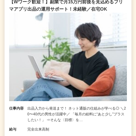
【Wワーク歓迎！】副業で月15万円前後を見込めるフリ
マアプリ出品の運用サポート！未経験／在宅OK
仕事内容
出品入力から発送まで！ ネット通販の仕組みが学べる◎ ＼2
0〜40代の男性が活躍中／ 「毎月の給料に“あと少し”プラス
したい！」 ⇒そんな〈目標〉を…
給与
完全出来高制