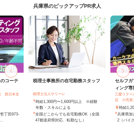
兵庫県のピックアップPR求人
ドのコーテ
税理士事務所の在宅勤務スタッフ
セルフガ
ィング専門
税理士法人サリーレ
社 西日本支
三愛リテー
店 小売第
時給1,300円〜1,600円以上 ※経験
年数・スキルによる
時給1,2
丁田973-
全国どこからでも在宅勤務OK（全国
兵庫県加
..
47都道府県対応、転勤なし）
2（バイク