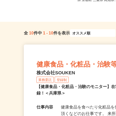
兵庫県加古川市野口町長砂壱丁田973
千葉県 神奈川県 東京都
-2（バイク通勤OK）／オブ...
県 京都府 三重県 高知県.
全
10
件中
1
-
10
件を表示
健康食品・化粧品・治験
株式会社SOUKEN
業務委託
登録制
【健康食品・化粧品・治験のモニター】
録！＜兵庫県＞
仕事内容
健康食品を食べたり化粧品