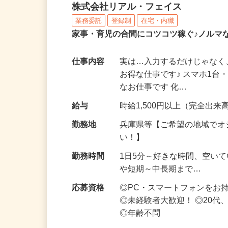
化粧品・サプリの在宅デ
株式会社リアル・フェイス
業務委託
登録制
在宅・内職
家事・育児の合間にコツコツ稼ぐ♪ノルマ
仕事内容
実は…入力するだけじゃなく
お得な仕事です♪ スマホ1台
なお仕事です 化…
給与
時給1,500円以上（完全出来高
勤務地
兵庫県等【ご希望の地域でオ
い！】
勤務時間
1日5分～好きな時間、空い
や短期～中長期まで…
応募資格
◎PC・スマートフォンをお
◎未経験者大歓迎！ ◎20代