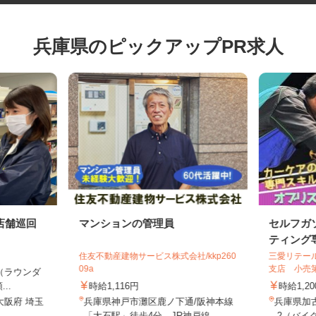
兵庫県のピックアップPR求人
店舗巡回
マンションの管理員
セルフ
ティング
住友不動産建物サービス株式会社/kkp260
三愛リテ
09a
支店 小
上（ラウンダ
...
時給1,116円
時給1