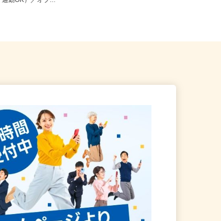
加古川市野口町長砂壱丁田973
千葉県 神奈川県 東京都 大阪府 埼玉
イク通勤OK）／オブ...
県 京都府 三重県 高知県...