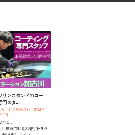
ガソリンスタンドのコー
ドラッグストア中心の店舗巡回
専門スタ...
ラウンダー・陳列...
株式会社 アールネクスト
ールサービス株式会社 西日本
売第二課
1店舗あたり1,300円以上（ラウンダ
,200円以上
ー業務） 1店舗当たり日額...