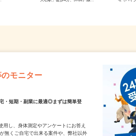
 大阪府 埼玉
兵庫県神戸市灘区鹿ノ下通/阪神本線
兵庫県
..
「大石駅」徒歩4分、JR神戸線...
-2（バ
等のモニター
在宅・短期・副業に最適◎まずは簡単登
を使用し、身体測定やアンケートにお答え