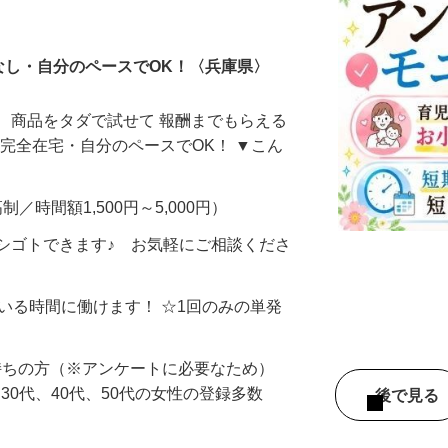
ータ入力
なし・自分のペースでOK！〈兵庫県〉
、商品をタダで試せて 報酬までもらえる
・完全在宅・自分のペースでOK！ ▼こん
制／時間額1,500円～5,000円）
シゴトできます♪ お気軽にご相談くださ
ている時間に働けます！ ☆1回のみの単発
持ちの方（※アンケートに必要なため）
、30代、40代、50代の女性の登録多数
後で見