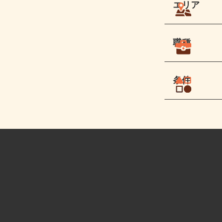
エリア
職種
条件