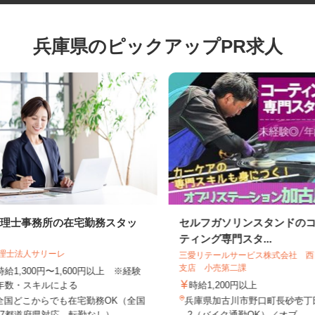
兵庫県のピックアップPR求人
税理士事務所の在宅勤務スタッ
セルフガソリンスタンド
フ
ティング専門スタ...
税理士法人サリーレ
三愛リテールサービス株式会社
支店 小売第二課
時給1,300円〜1,600円以上 ※経験
年数・スキルによる
時給1,200円以上