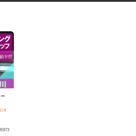
のコー
 西日本