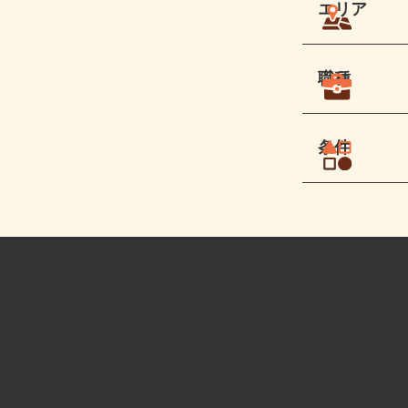
エリア
職種
条件