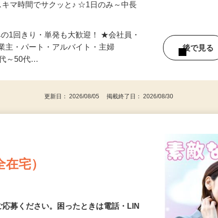
自宅やお近くの店舗で間時間に働けます♪
スキマ時間でサクッと♪ ☆1日のみ～中長
みの1回きり・単発も大歓迎！ ★会社員・
事業主・パート・アルバイト・主婦
後で見
代～50代…
更新日： 2026/08/05 掲載終了日： 2026/08/30
全在宅）