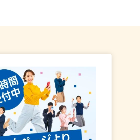
田973
.