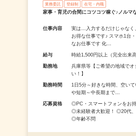
株式会社リアル・フェイス
業務委託
登録制
在宅・内職
家事・育児の合間にコツコツ稼ぐ♪ノルマ
仕事内容
実は…入力するだけじゃなく
お得な仕事です♪ スマホ1台
なお仕事です 化…
給与
時給1,500円以上（完全出来高
勤務地
兵庫県等【ご希望の地域でオ
い！】
勤務時間
1日5分～好きな時間、空い
や短期～中長期まで…
応募資格
◎PC・スマートフォンをお
◎未経験者大歓迎！ ◎20代
◎年齢不問