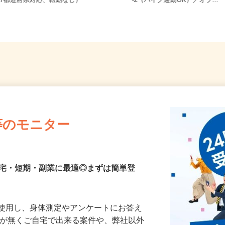
全国どこからでも在宅勤務OK（全国
兵庫県加古川市野口町長砂壱丁
47都道府県対応、転勤なし）
-2（バイク通勤OK）／オブ..
等のモニター
在宅・短期・副業に最適◎まずは簡単登
を使用し、身体測定やアンケートにお答え