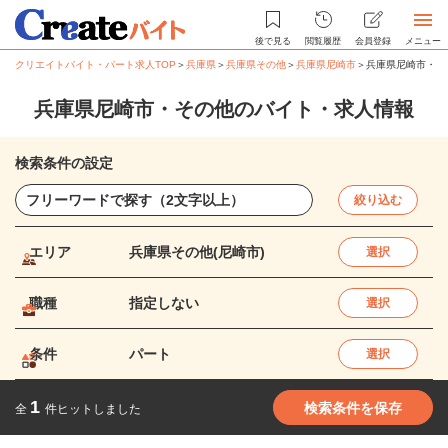
後で見る
閲覧履歴
会員登録
メニュー
クリエイトバイト・パート求人TOP
＞
兵庫県
＞
兵庫県その他
＞
兵庫県尼崎市
＞
兵庫県尼崎市・そ
兵庫県尼崎市・その他のバイト・求人情報
検索条件の設定
絞り込む
エリア
兵庫県その他(尼崎市)
選択
職種
指定しない
選択
条件
パート
選択
1
検索条件を保存
全
件ヒットしました