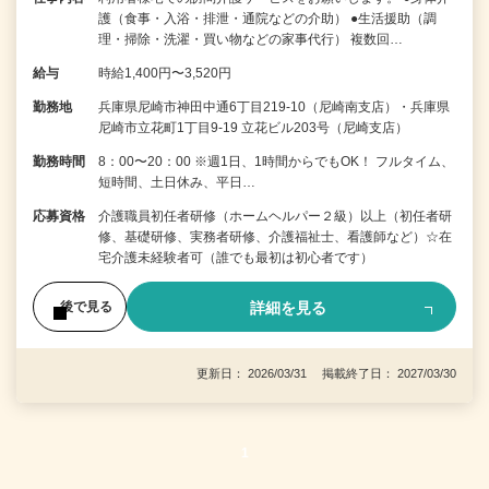
護（食事・入浴・排泄・通院などの介助） ●生活援助（調
理・掃除・洗濯・買い物などの家事代行） 複数回…
給与
時給1,400円〜3,520円
勤務地
兵庫県尼崎市神田中通6丁目219-10（尼崎南支店）・兵庫県
尼崎市立花町1丁目9-19 立花ビル203号（尼崎支店）
勤務時間
8：00〜20：00 ※週1日、1時間からでもOK！ フルタイム、
短時間、土日休み、平日…
応募資格
介護職員初任者研修（ホームヘルパー２級）以上（初任者研
修、基礎研修、実務者研修、介護福祉士、看護師など）☆在
宅介護未経験者可（誰でも最初は初心者です）
詳細を見る
後で見る
更新日： 2026/03/31 掲載終了日： 2027/03/30
1