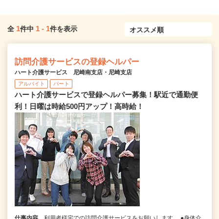
1
1
-
1
全
件中
件を表示
訪問介護サービスの登録ヘルパー
ハート介護サービス 尼崎南支店・尼崎支店
アルバイト
パート
ハート介護サービスで登録ヘルパー募集！駅近で通勤便
利！日曜は時給500円アップ！高時給！
仕事内容
利用者様宅での訪問介護サービスをお願いします。 ●身体介