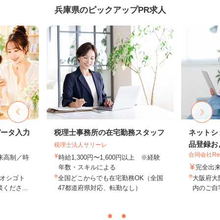
兵庫県のピックアップPR求人
データ入力
税理士事務所の在宅勤務スタッフ
ネットシ
品登録およ
税理士法人サリーレ
合同会社Re S
出来高制／時
時給1,300円〜1,600円以上 ※経験
年数・スキルによる
完全出
オシゴト
全国どこからでも在宅勤務OK（全国
大阪府大
くださ...
47都道府県対応、転勤なし）
内のご自