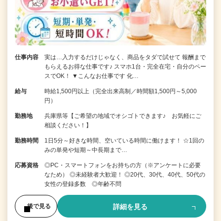
仕事内容
実は…入力するだけじゃなく、商品をタダで試せて 報酬まで
もらえるお得な仕事です♪ スマホ1台・完全在宅・自分のペー
スでOK！ ▼こんなお仕事です 化…
給与
時給1,500円以上（完全出来高制／時間額1,500円～5,000
円）
勤務地
兵庫県等【ご希望の地域でオシゴトできます♪ お気軽にご
相談ください！】
勤務時間
1日5分～好きな時間、空いている時間に働けます！ ☆1回の
みの単発や短期～中長期まで…
応募資格
◎PC・スマートフォンをお持ちの方（※アンケートに必要
なため） ◎未経験者大歓迎！ ◎20代、30代、40代、50代の
女性の登録多数 ◎年齢不問
詳細を見る
後で見る