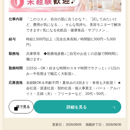
仕事内容
「このコスメ、自分の肌に合うかな？」「試してみたいけ
ど、費用が気になる…」 そんな気持ち、美容モニターで解決
できます♪ 気になる化粧品・健康食品・サプリメン…
給与
時給1,500円以上（完全出来高制／時間額1,500円～5,000
円）
勤務地
兵庫県等 ◆勤務地多数♪ご自宅やお近くの店舗で間時間に
働けます♪
勤務時間
1日5分～OK！好きな時間やスキマ時間でサクッと♪ ☆1日の
み～中長期まで幅広く大歓迎♪…
応募資格
未経験OK＆年齢不問！夏休みの1回きり・単発も大歓迎！ ★
会社員・派遣社員・契約社員・個人事業主・パート・アルバ
イト・主婦（夫）・フリーターなど、20代～50代…
詳細を見る
後で見る
更新日： 2026/08/05 掲載終了日： 2026/08/30