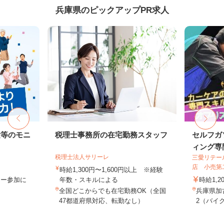
兵庫県のピックアップPR求人
験等のモニ
税理士事務所の在宅勤務スタッフ
セルフガ
ィング専門
税理士法人サリーレ
三愛リテー
店 小売第
時給1,300円〜1,600円以上 ※経験
ター参加に
年数・スキルによる
時給1,2
全国どこからでも在宅勤務OK（全国
兵庫県加
47都道府県対応、転勤なし）
2（バイク