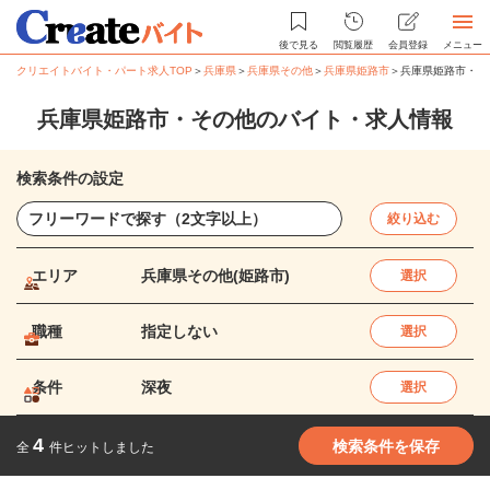
後で見る
閲覧履歴
会員登録
メニュー
クリエイトバイト・パート求人TOP
＞
兵庫県
＞
兵庫県その他
＞
兵庫県姫路市
＞
兵庫県姫路市・そ
兵庫県姫路市・その他のバイト・求人情報
検索条件の設定
絞り込む
エリア
兵庫県その他(姫路市)
選択
職種
指定しない
選択
条件
深夜
選択
4
検索条件を保存
全
件ヒットしました