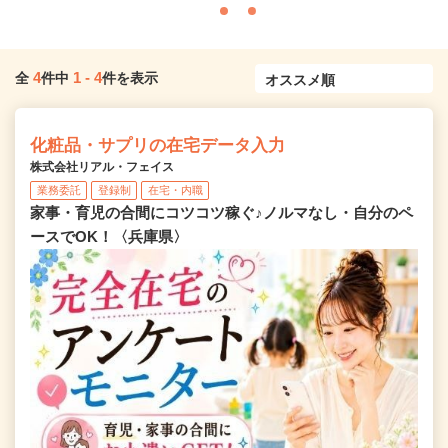
4
1
-
4
全
件中
件を表示
化粧品・サプリの在宅データ入力
株式会社リアル・フェイス
業務委託
登録制
在宅・内職
家事・育児の合間にコツコツ稼ぐ♪ノルマなし・自分のペ
ースでOK！〈兵庫県〉