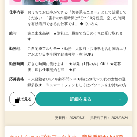
仕事内容
おうちでお仕事ができる『美容系モニター』として活躍して
ください！ 1案件の作業時間は5分〜10分程度。空いた時間
を有効活用できるお仕事です。 ◆【いろん…
給与
完全出来高制 ★謝礼は、最短で当日のうちに受け取れま
す！
勤務地
ご自宅※フルリモート勤務 大阪府・兵庫県を含む関西エリ
アおよび日本全国で勤務可能（在宅OK）
勤務時間
好きな時間に働けます！ ★単発（1日のみ）OK！ ★応募
後、即お仕事開始も可！ ★在…
応募資格
＜未経験者OK／年齢不問＞⇒★特に20代〜50代の女性の登
録多数★ ※スマートフォンもしくはパソコンをお持ちの方
詳細を見る
後で見る
更新日： 2026/07/31 掲載終了日： 2026/08/24