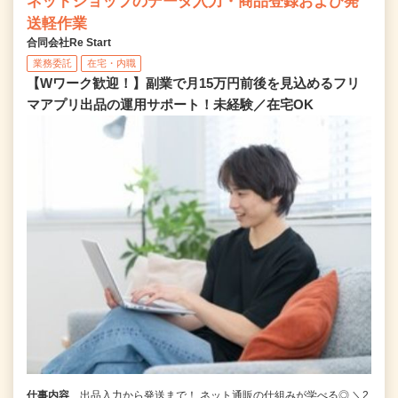
ネットショップのデータ入力・商品登録および発
送軽作業
合同会社Re Start
業務委託
在宅・内職
【Wワーク歓迎！】副業で月15万円前後を見込めるフリ
マアプリ出品の運用サポート！未経験／在宅OK
仕事内容
出品入力から発送まで！ ネット通販の仕組みが学べる◎ ＼2