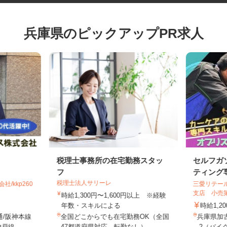
兵庫県のピックアップPR求人
税理士事務所の在宅勤務スタッ
セルフ
フ
ティング
税理士法人サリーレ
社/kkp260
三愛リテ
支店 小
時給1,300円〜1,600円以上 ※経験
年数・スキルによる
時給1