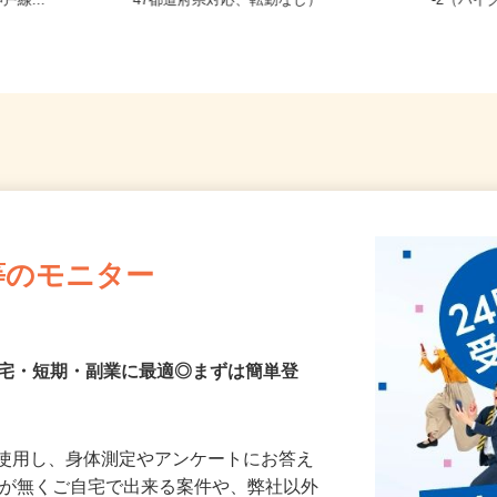
通/阪神本線
全国どこからでも在宅勤務OK（全国
兵庫県
戸線...
47都道府県対応、転勤なし）
-2（バ
等のモニター
在宅・短期・副業に最適◎まずは簡単登
を使用し、身体測定やアンケートにお答え