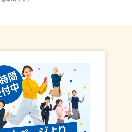
加古川市野口町長砂壱丁田973
兵庫県神戸市灘区鹿ノ下通/阪神本線
イク通勤OK）／オブ...
「大石駅」徒歩4分、JR神戸線...