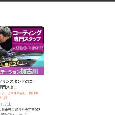
ガソリンスタンドのコー
マンションの管理員
専門スタ...
ールサービス株式会社 西日本
住友不動産建物サービス株式会社/kkp260
売第二課
09a
,200円以上
時給1,116円