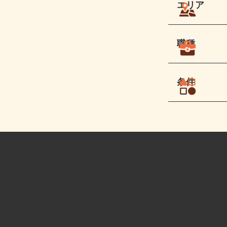
エリア
職種
条件