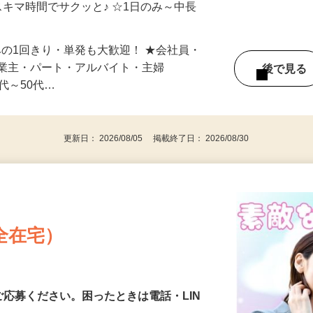
自宅やお近くの店舗で間時間に働けます♪
スキマ時間でサクッと♪ ☆1日のみ～中長
みの1回きり・単発も大歓迎！ ★会社員・
事業主・パート・アルバイト・主婦
後で見
代～50代…
更新日： 2026/08/05 掲載終了日： 2026/08/30
全在宅）