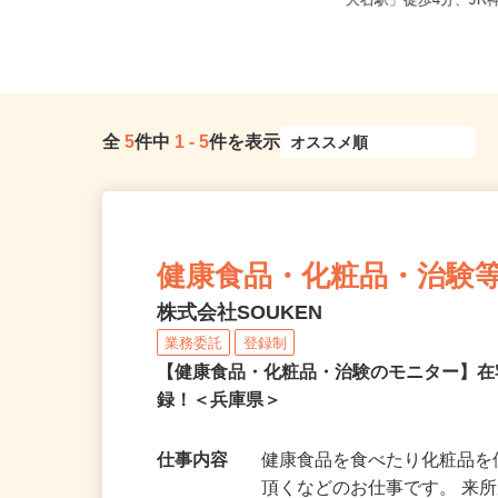
兵庫県加古川市野口町長砂壱丁田973
兵庫県神戸市灘区鹿ノ下
-2（バイク通勤OK）／オブ...
「大石駅」徒歩4分、JR神
全
5
件中
1
-
5
件を表示
健康食品・化粧品・治験
株式会社SOUKEN
業務委託
登録制
【健康食品・化粧品・治験のモニター】
録！＜兵庫県＞
仕事内容
健康食品を食べたり化粧品