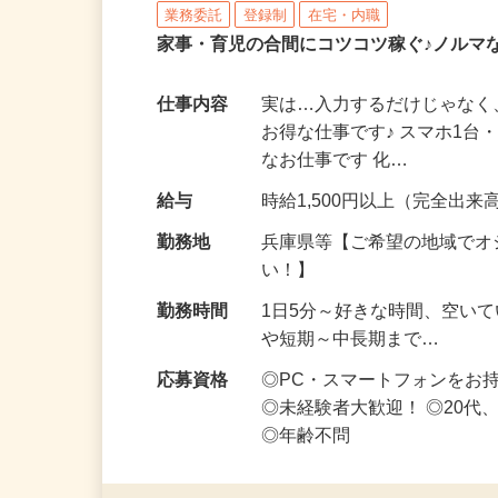
株式会社リアル・フェイス
業務委託
登録制
在宅・内職
家事・育児の合間にコツコツ稼ぐ♪ノルマ
仕事内容
実は…入力するだけじゃなく
お得な仕事です♪ スマホ1台
なお仕事です 化…
給与
時給1,500円以上（完全出来高
勤務地
兵庫県等【ご希望の地域でオ
い！】
勤務時間
1日5分～好きな時間、空い
や短期～中長期まで…
応募資格
◎PC・スマートフォンをお
◎未経験者大歓迎！ ◎20代
◎年齢不問