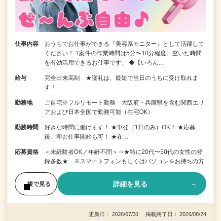
仕事内容
おうちでお仕事ができる『美容系モニター』として活躍して
ください！ 1案件の作業時間は5分〜10分程度。空いた時間
を有効活用できるお仕事です。 ◆【いろん…
給与
完全出来高制 ★謝礼は、最短で当日のうちに受け取れま
す！
勤務地
ご自宅※フルリモート勤務 大阪府・兵庫県を含む関西エリ
アおよび日本全国で勤務可能（在宅OK）
勤務時間
好きな時間に働けます！ ★単発（1日のみ）OK！ ★応募
後、即お仕事開始も可！ ★在…
応募資格
＜未経験者OK／年齢不問＞⇒★特に20代〜50代の女性の登
録多数★ ※スマートフォンもしくはパソコンをお持ちの方
詳細を見る
後で見る
更新日： 2026/07/31 掲載終了日： 2026/08/24