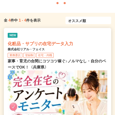
4
1
-
4
全
件中
件を表示
NEW
化粧品・サプリの在宅データ入力
株式会社リアル・フェイス
業務委託
登録制
在宅・内職
家事・育児の合間にコツコツ稼ぐ♪ノルマなし・自分のペ
ースでOK！〈兵庫県〉