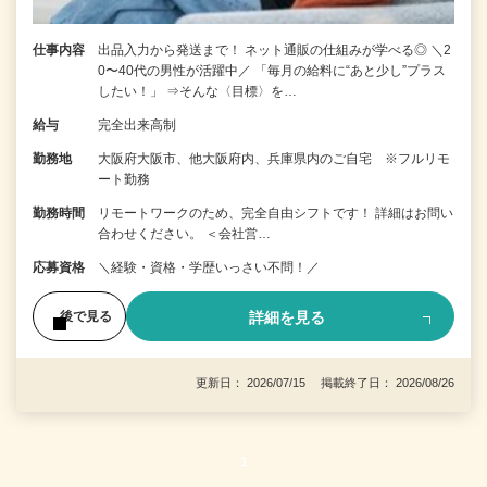
仕事内容
出品入力から発送まで！ ネット通販の仕組みが学べる◎ ＼2
0〜40代の男性が活躍中／ 「毎月の給料に“あと少し”プラス
したい！」 ⇒そんな〈目標〉を…
給与
完全出来高制
勤務地
大阪府大阪市、他大阪府内、兵庫県内のご自宅 ※フルリモ
ート勤務
勤務時間
リモートワークのため、完全自由シフトです！ 詳細はお問い
合わせください。 ＜会社営…
応募資格
＼経験・資格・学歴いっさい不問！／
詳細を見る
後で見る
更新日： 2026/07/15 掲載終了日： 2026/08/26
1