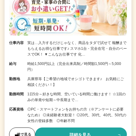
仕事内容
実は…入力するだけじゃなく、商品をタダで試せて 報酬まで
もらえるお得な仕事です♪ スマホ1台・完全在宅・自分のペー
スでOK！ ▼こんなお仕事です 化…
給与
時給1,500円以上（完全出来高制／時間額1,500円～5,000
円）
勤務地
兵庫県等【ご希望の地域でオシゴトできます♪ お気軽にご
相談ください！】
勤務時間
1日5分～好きな時間、空いている時間に働けます！ ☆1回の
みの単発や短期～中長期まで…
応募資格
◎PC・スマートフォンをお持ちの方（※アンケートに必要
なため） ◎未経験者大歓迎！ ◎20代、30代、40代、50代の
女性の登録多数 ◎年齢不問
詳細を見る
後で見る