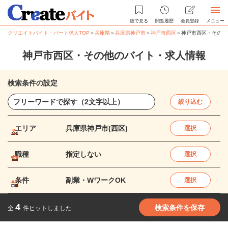
後で見る
閲覧履歴
会員登録
メニュー
クリエイトバイト・パート求人TOP
＞
兵庫県
＞
兵庫県神戸市
＞
神戸市西区
＞
神戸市西区・その他
神戸市西区・その他のバイト・求人情報
検索条件の設定
絞り込む
エリア
兵庫県神戸市(西区)
選択
職種
指定しない
選択
条件
副業・WワークOK
選択
4
検索条件を保存
全
件ヒットしました