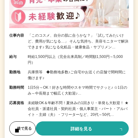
仕事内容
「このコスメ、自分の肌に合うかな？」「試してみたいけ
ど、費用が気になる…」 そんな気持ち、美容モニターで解決
できます♪ 気になる化粧品・健康食品・サプリメン…
給与
時給1,500円以上（完全出来高制／時間額1,500円～5,000
円）
勤務地
兵庫県等 ◆勤務地多数♪ご自宅やお近くの店舗で間時間に
働けます♪
勤務時間
1日5分～OK！好きな時間やスキマ時間でサクッと♪ ☆1日の
み～中長期まで幅広く大歓迎♪…
応募資格
未経験OK＆年齢不問！夏休みの1回きり・単発も大歓迎！ ★
会社員・派遣社員・契約社員・個人事業主・パート・アルバ
イト・主婦（夫）・フリーターなど、20代～50代…
詳細を見る
後で見る