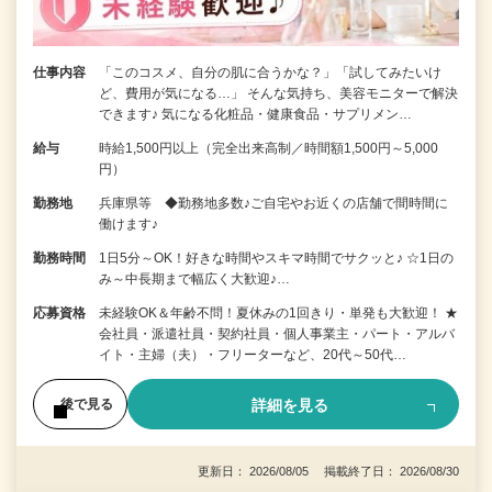
仕事内容
「このコスメ、自分の肌に合うかな？」「試してみたいけ
ど、費用が気になる…」 そんな気持ち、美容モニターで解決
できます♪ 気になる化粧品・健康食品・サプリメン…
給与
時給1,500円以上（完全出来高制／時間額1,500円～5,000
円）
勤務地
兵庫県等 ◆勤務地多数♪ご自宅やお近くの店舗で間時間に
働けます♪
勤務時間
1日5分～OK！好きな時間やスキマ時間でサクッと♪ ☆1日の
み～中長期まで幅広く大歓迎♪…
応募資格
未経験OK＆年齢不問！夏休みの1回きり・単発も大歓迎！ ★
会社員・派遣社員・契約社員・個人事業主・パート・アルバ
イト・主婦（夫）・フリーターなど、20代～50代…
詳細を見る
後で見る
更新日： 2026/08/05 掲載終了日： 2026/08/30