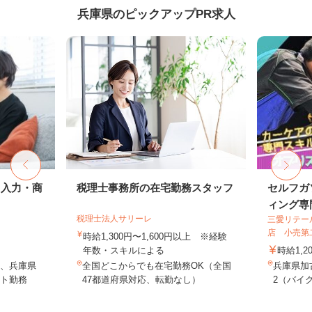
兵庫県のピックアップPR求人
タ入力・商
税理士事務所の在宅勤務スタッフ
セルフガ
ィング専門
税理士法人サリーレ
三愛リテー
店 小売第
時給1,300円〜1,600円以上 ※経験
年数・スキルによる
時給1,2
、兵庫県
全国どこからでも在宅勤務OK（全国
兵庫県加
ト勤務
47都道府県対応、転勤なし）
2（バイク