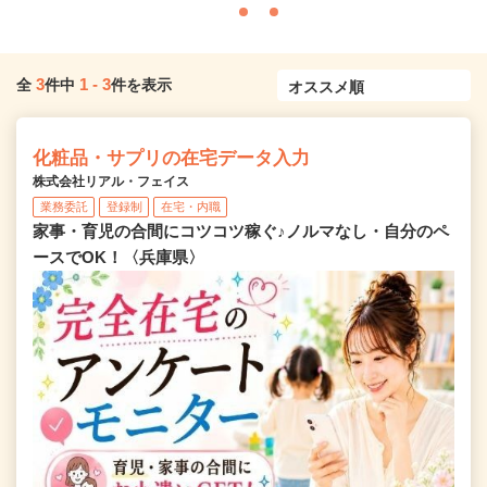
3
1
-
3
全
件中
件を表示
化粧品・サプリの在宅データ入力
株式会社リアル・フェイス
業務委託
登録制
在宅・内職
家事・育児の合間にコツコツ稼ぐ♪ノルマなし・自分のペ
ースでOK！〈兵庫県〉