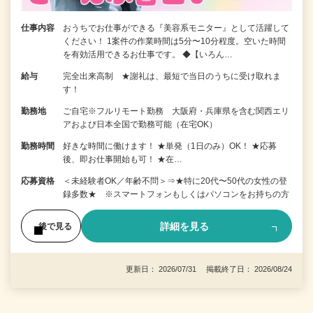
仕事内容
おうちでお仕事ができる『美容系モニター』として活躍して
ください！ 1案件の作業時間は5分〜10分程度。空いた時間
を有効活用できるお仕事です。 ◆【いろん…
給与
完全出来高制 ★謝礼は、最短で当日のうちに受け取れま
す！
勤務地
ご自宅※フルリモート勤務 大阪府・兵庫県を含む関西エリ
アおよび日本全国で勤務可能（在宅OK）
勤務時間
好きな時間に働けます！ ★単発（1日のみ）OK！ ★応募
後、即お仕事開始も可！ ★在…
応募資格
＜未経験者OK／年齢不問＞⇒★特に20代〜50代の女性の登
録多数★ ※スマートフォンもしくはパソコンをお持ちの方
詳細を見る
後で見る
更新日： 2026/07/31 掲載終了日： 2026/08/24