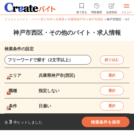
後で見る
閲覧履歴
会員登録
メニュー
クリエイトバイト・パート求人TOP
＞
兵庫県
＞
兵庫県神戸市
＞
神戸市西区
＞
神戸市西区・その他
神戸市西区・その他のバイト・求人情報
検索条件の設定
絞り込む
エリア
兵庫県神戸市(西区)
選択
職種
指定しない
選択
条件
日雇い
選択
3
検索条件を保存
全
件ヒットしました