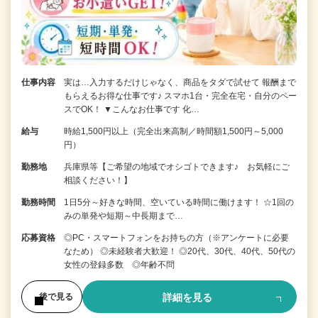
仕事内容
実は…入力するだけじゃなく、商品をタダで試せて 報酬まで
もらえるお得な仕事です♪ スマホ1台・完全在宅・自分のペー
スでOK！ ▼こんなお仕事です 化…
給与
時給1,500円以上（完全出来高制／時間額1,500円～5,000
円）
勤務地
兵庫県等【ご希望の地域でオシゴトできます♪ お気軽にご
相談ください！】
勤務時間
1日5分～好きな時間、空いている時間に働けます！ ☆1回の
みの単発や短期～中長期まで…
応募資格
◎PC・スマートフォンをお持ちの方（※アンケートに必要
なため） ◎未経験者大歓迎！ ◎20代、30代、40代、50代の
女性の登録多数 ◎年齢不問
詳細を見る
後で見る