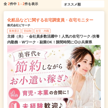
2
1
-
2
全
件中
件を表示
化粧品などに関する在宅調査員・在宅モニター
株式会社ビサーチ
業務委託
登録制
在宅・内職
主婦（夫）・会社員多数活躍中！人気の在宅ワーク♪扶養
内勤務・Wワーク・副業OK！隙間時間に◎@兵庫県