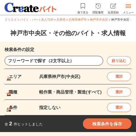
後で見る
閲覧履歴
会員登録
メニュー
クリエイトバイト・パート求人TOP
＞
兵庫県
＞
兵庫県神戸市
＞
神戸市中央区
＞
神戸市中央区・そ
神戸市中央区・その他のバイト・求人情報
検索条件の設定
絞り込む
エリア
兵庫県神戸市(中央区)
選択
職種
軽作業・商品管理・製造(すべて)
選択
条件
指定しない
選択
2
検索条件を保存
全
件ヒットしました