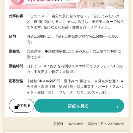
仕事内容
「このコスメ、自分の肌に合うかな？」「試してみたいけ
ど、費用が気になる…」 そんな気持ち、美容モニターで解決
できます♪ 気になる化粧品・健康食品・サプリメン…
給与
時給1,500円以上（完全出来高制／時間額1,500円～5,000
円）
勤務地
兵庫県等 ◆勤務地多数♪ご自宅やお近くの店舗で間時間に
働けます♪
勤務時間
1日5分～OK！好きな時間やスキマ時間でサクッと♪ ☆1日の
み～中長期まで幅広く大歓迎♪…
応募資格
未経験OK＆年齢不問！夏休みの1回きり・単発も大歓迎！ ★
会社員・派遣社員・契約社員・個人事業主・パート・アルバ
イト・主婦（夫）・フリーターなど、20代～50代…
詳細を見る
後で見る
更新日： 2026/08/05 掲載終了日： 2026/08/30