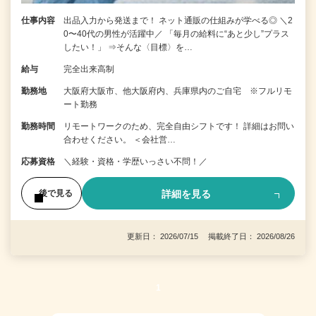
仕事内容
出品入力から発送まで！ ネット通販の仕組みが学べる◎ ＼2
0〜40代の男性が活躍中／ 「毎月の給料に“あと少し”プラス
したい！」 ⇒そんな〈目標〉を…
給与
完全出来高制
勤務地
大阪府大阪市、他大阪府内、兵庫県内のご自宅 ※フルリモ
ート勤務
勤務時間
リモートワークのため、完全自由シフトです！ 詳細はお問い
合わせください。 ＜会社営…
応募資格
＼経験・資格・学歴いっさい不問！／
詳細を見る
後で見る
更新日： 2026/07/15 掲載終了日： 2026/08/26
1