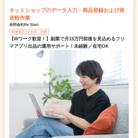
ネットショップのデータ入力・商品登録および発
送軽作業
合同会社Re Start
業務委託
在宅・内職
【Wワーク歓迎！】副業で月15万円前後を見込めるフリ
マアプリ出品の運用サポート！未経験／在宅OK