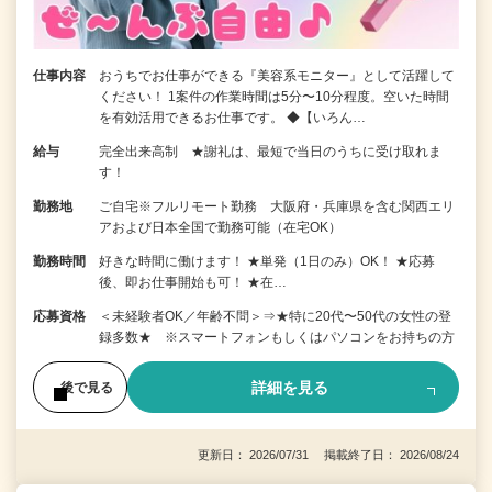
仕事内容
おうちでお仕事ができる『美容系モニター』として活躍して
ください！ 1案件の作業時間は5分〜10分程度。空いた時間
を有効活用できるお仕事です。 ◆【いろん…
給与
完全出来高制 ★謝礼は、最短で当日のうちに受け取れま
す！
勤務地
ご自宅※フルリモート勤務 大阪府・兵庫県を含む関西エリ
アおよび日本全国で勤務可能（在宅OK）
勤務時間
好きな時間に働けます！ ★単発（1日のみ）OK！ ★応募
後、即お仕事開始も可！ ★在…
応募資格
＜未経験者OK／年齢不問＞⇒★特に20代〜50代の女性の登
録多数★ ※スマートフォンもしくはパソコンをお持ちの方
詳細を見る
後で見る
更新日： 2026/07/31 掲載終了日： 2026/08/24