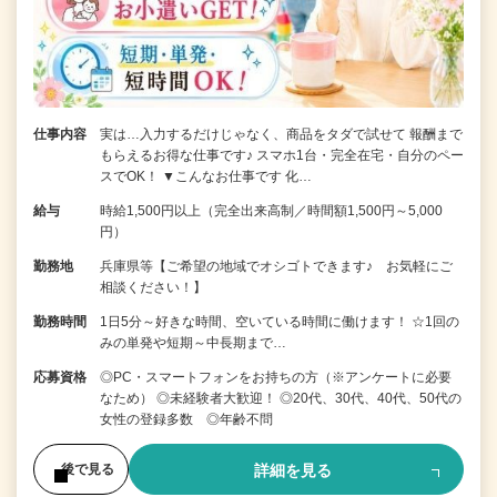
仕事内容
実は…入力するだけじゃなく、商品をタダで試せて 報酬まで
もらえるお得な仕事です♪ スマホ1台・完全在宅・自分のペー
スでOK！ ▼こんなお仕事です 化…
給与
時給1,500円以上（完全出来高制／時間額1,500円～5,000
円）
勤務地
兵庫県等【ご希望の地域でオシゴトできます♪ お気軽にご
相談ください！】
勤務時間
1日5分～好きな時間、空いている時間に働けます！ ☆1回の
みの単発や短期～中長期まで…
応募資格
◎PC・スマートフォンをお持ちの方（※アンケートに必要
なため） ◎未経験者大歓迎！ ◎20代、30代、40代、50代の
女性の登録多数 ◎年齢不問
詳細を見る
後で見る