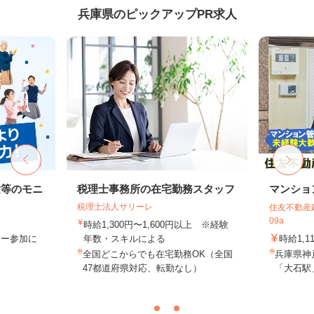
兵庫県のピックアップPR求人
験等のモニ
税理士事務所の在宅勤務スタッフ
マンショ
税理士法人サリーレ
住友不動産建
09a
時給1,300円〜1,600円以上 ※経験
ター参加に
年数・スキルによる
時給1,1
全国どこからでも在宅勤務OK（全国
兵庫県神
47都道府県対応、転勤なし）
「大石駅」