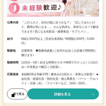
仕事内容
「このコスメ、自分の肌に合うかな？」「試してみたいけ
ど、費用が気になる…」 そんな気持ち、美容モニターで解決
できます♪ 気になる化粧品・健康食品・サプリメン…
給与
時給1,500円以上（完全出来高制／時間額1,500円～5,000
円）
勤務地
兵庫県等 ◆勤務地多数♪ご自宅やお近くの店舗で間時間に
働けます♪
勤務時間
1日5分～OK！好きな時間やスキマ時間でサクッと♪ ☆1日の
み～中長期まで幅広く大歓迎♪…
応募資格
未経験OK＆年齢不問！夏休みの1回きり・単発も大歓迎！ ★
会社員・派遣社員・契約社員・個人事業主・パート・アルバ
イト・主婦（夫）・フリーターなど、20代～50代…
詳細を見る
後で見る