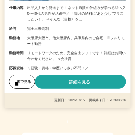
仕事内容
出品入力から発送まで！ ネット通販の仕組みが学べる◎ ＼2
0〜40代の男性が活躍中／ 「毎月の給料に“あと少し”プラス
したい！」 ⇒そんな〈目標〉を…
給与
完全出来高制
勤務地
大阪府大阪市、他大阪府内、兵庫県内のご自宅 ※フルリモ
ート勤務
勤務時間
リモートワークのため、完全自由シフトです！ 詳細はお問い
合わせください。 ＜会社営…
応募資格
＼経験・資格・学歴いっさい不問！／
詳細を見る
後で見る
更新日： 2026/07/15 掲載終了日： 2026/08/26
1