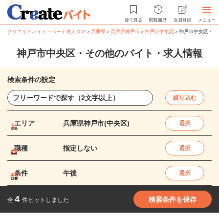
後で見る
閲覧履歴
会員登録
メニュー
クリエイトバイト・パート求人TOP
＞
兵庫県
＞
兵庫県神戸市
＞
神戸市中央区
＞
神戸市中央区・そ
神戸市中央区・その他のバイト・求人情報
検索条件の設定
絞り込む
エリア
兵庫県神戸市(中央区)
選択
職種
指定しない
選択
条件
午後
選択
4
検索条件を保存
全
件ヒットしました