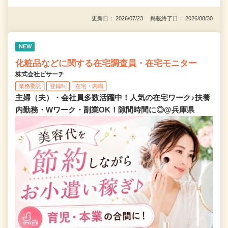
更新日： 2026/07/23 掲載終了日： 2026/08/30
NEW
化粧品などに関する在宅調査員・在宅モニター
株式会社ビサーチ
業務委託
登録制
在宅・内職
主婦（夫）・会社員多数活躍中！人気の在宅ワーク♪扶養
内勤務・Wワーク・副業OK！隙間時間に◎@兵庫県