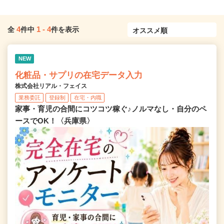
4
1
-
4
全
件中
件を表示
NEW
化粧品・サプリの在宅データ入力
株式会社リアル・フェイス
業務委託
登録制
在宅・内職
家事・育児の合間にコツコツ稼ぐ♪ノルマなし・自分のペ
ースでOK！〈兵庫県〉