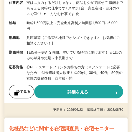
仕事内容
実は…入力するだけじゃなく、商品をタダで試せて 報酬まで
もらえるお得な仕事です♪ スマホ1台・完全在宅・自分のペー
スでOK！ ▼こんなお仕事です 化…
給与
時給1,500円以上（完全出来高制／時間額1,500円～5,000
円）
勤務地
兵庫県等【ご希望の地域でオシゴトできます♪ お気軽にご
相談ください！】
勤務時間
1日5分～好きな時間、空いている時間に働けます！ ☆1回の
みの単発や短期～中長期まで…
応募資格
◎PC・スマートフォンをお持ちの方（※アンケートに必要
なため） ◎未経験者大歓迎！ ◎20代、30代、40代、50代の
女性の登録多数 ◎年齢不問
詳細を見る
後で見る
更新日： 2026/07/23 掲載終了日： 2026/08/30
化粧品などに関する在宅調査員・在宅モニター