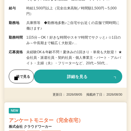
給与
時給1,500円以上（完全出来高制／時間額1,500円～5,000
円）
勤務地
兵庫県等 ◆勤務地多数♪ご自宅やお近くの店舗で間時間に
働けます♪
勤務時間
1日5分～OK！好きな時間やスキマ時間でサクッと♪ ☆1日の
み～中長期まで幅広く大歓迎♪…
応募資格
未経験OK＆年齢不問！夏休みの1回きり・単発も大歓迎！ ★
会社員・派遣社員・契約社員・個人事業主・パート・アルバ
イト・主婦（夫）・フリーターなど、20代～50代…
詳細を見る
後で見る
更新日： 2026/08/05 掲載終了日： 2026/08/30
NEW
アンケートモニター（完全在宅）
株式会社 クラウドワーカー