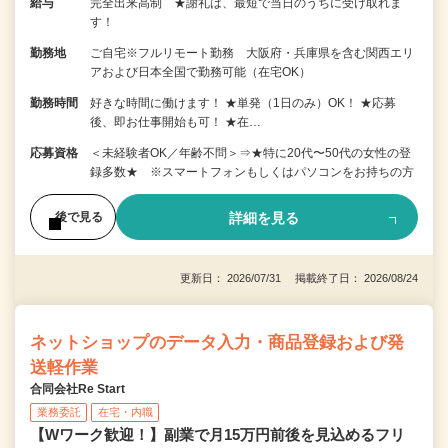
給与
完全出来高制 ★謝礼は、最短で当日のうちに受け取れま
す！
勤務地
ご自宅※フルリモート勤務 大阪府・兵庫県を含む関西エリ
アおよび日本全国で勤務可能（在宅OK）
勤務時間
好きな時間に働けます！ ★単発（1日のみ）OK！ ★応募
後、即お仕事開始も可！ ★在…
応募資格
＜未経験者OK／年齢不問＞⇒★特に20代〜50代の女性の登
録多数★ ※スマートフォンもしくはパソコンをお持ちの方
詳細を見る
後で見る
更新日： 2026/07/31 掲載終了日： 2026/08/24
ネットショップのデータ入力・商品登録および発
送軽作業
合同会社Re Start
業務委託
在宅・内職
【Wワーク歓迎！】副業で月15万円前後を見込めるフリ