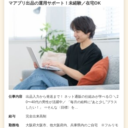
マアプリ出品の運用サポート！未経験／在宅OK
仕事内容
出品入力から発送まで！ ネット通販の仕組みが学べる◎ ＼2
0〜40代の男性が活躍中／ 「毎月の給料に“あと少し”プラス
したい！」 ⇒そんな〈目標〉を…
給与
完全出来高制
勤務地
大阪府大阪市、他大阪府内、兵庫県内のご自宅 ※フルリモ