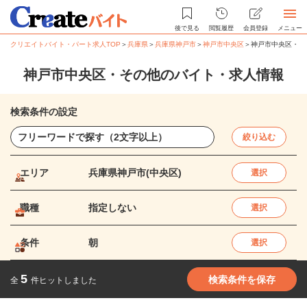
後で見る
閲覧履歴
会員登録
メニュー
クリエイトバイト・パート求人TOP
＞
兵庫県
＞
兵庫県神戸市
＞
神戸市中央区
＞
神戸市中央区・そ
神戸市中央区・その他のバイト・求人情報
検索条件の設定
絞り込む
エリア
兵庫県神戸市(中央区)
選択
職種
指定しない
選択
条件
朝
選択
5
検索条件を保存
全
件ヒットしました