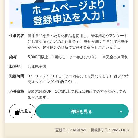
仕事内容
健康食品を食べたり化粧品を使用し、身体測定やアンケート
にお答え頂くなどのお仕事です。 来所が無くご自宅で出来る
案件や、弊社以外の場所で実施する案件もございます…
給与
5,000円以上（1回のモニター参加につき） ※完全出来高制
勤務地
兵庫県全域
勤務時間
9：00～17：00（モニター内容により異なります） 好きな時
間＆タイミングで勤務OK！…
応募資格
治験未経験OK 18歳以上であれば初めての方も安心して始
められます！
詳細を見る
後で見る
更新日： 2026/07/21 掲載終了日： 2026/11/13