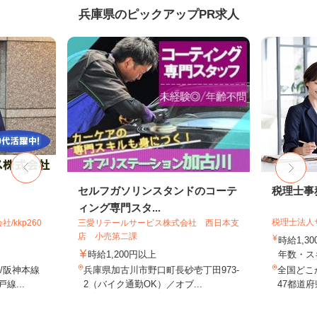
兵庫県のピックアップPR求人
セルフガソリンスタンドのコーテ
税理士事
ィング専門スタ...
税理士法人
kkp260
三愛リテールサービス株式会社 西日本支
店 小売第二課
時給1,3
時給1,200円以上
年数・ス
/阪神本線
兵庫県加古川市野口町長砂壱丁田973-
全国どこ
線...
2（バイク通勤OK）／オブ...
47都道