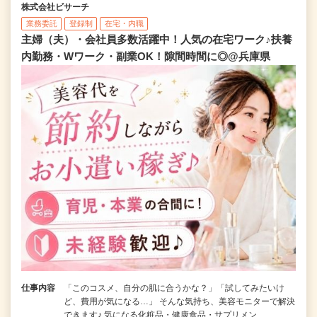
株式会社ビサーチ
業務委託
登録制
在宅・内職
主婦（夫）・会社員多数活躍中！人気の在宅ワーク♪扶養
内勤務・Wワーク・副業OK！隙間時間に◎@兵庫県
仕事内容
「このコスメ、自分の肌に合うかな？」「試してみたいけ
ど、費用が気になる…」 そんな気持ち、美容モニターで解決
できます♪ 気になる化粧品・健康食品・サプリメン…