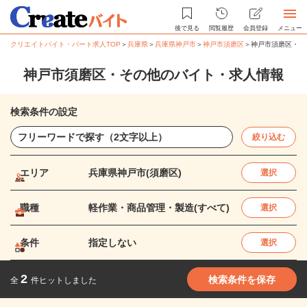
後で見る
閲覧履歴
会員登録
メニュー
クリエイトバイト・パート求人TOP
＞
兵庫県
＞
兵庫県神戸市
＞
神戸市須磨区
＞
神戸市須磨区・そ
神戸市須磨区・その他のバイト・求人情報
検索条件の設定
絞り込む
エリア
兵庫県神戸市(須磨区)
選択
職種
軽作業・商品管理・製造(すべて)
選択
条件
指定しない
選択
2
検索条件を保存
全
件ヒットしました