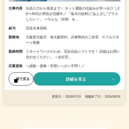
仕事内容
出品入力から発送まで！ ネット通販の仕組みが学べる◎ ＼2
0〜40代の男性が活躍中／ 「毎月の給料に“あと少し”プラス
したい！」 ⇒そんな〈目標〉を…
給与
完全出来高制
勤務地
大阪府大阪市、他大阪府内、兵庫県内のご自宅 ※フルリモ
ート勤務
勤務時間
リモートワークのため、完全自由シフトです！ 詳細はお問い
合わせください。 ＜会社営…
応募資格
＼経験・資格・学歴いっさい不問！／
詳細を見る
後で見る
更新日： 2026/07/15 掲載終了日： 2026/08/26
1