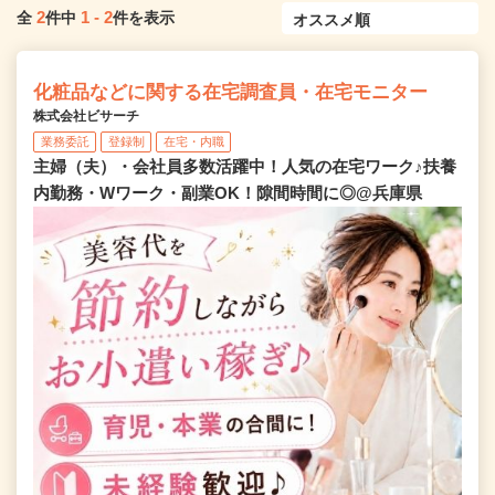
2
1
-
2
全
件中
件を表示
化粧品などに関する在宅調査員・在宅モニター
株式会社ビサーチ
業務委託
登録制
在宅・内職
主婦（夫）・会社員多数活躍中！人気の在宅ワーク♪扶養
内勤務・Wワーク・副業OK！隙間時間に◎@兵庫県