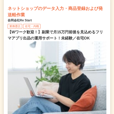
ネットショップのデータ入力・商品登録および発
送軽作業
合同会社Re Start
業務委託
在宅・内職
【Wワーク歓迎！】副業で月15万円前後を見込めるフリ
マアプリ出品の運用サポート！未経験／在宅OK