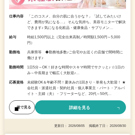
仕事内容
「このコスメ、自分の肌に合うかな？」「試してみたいけ
ど、費用が気になる…」 そんな気持ち、美容モニターで解決
できます♪ 気になる化粧品・健康食品・サプリメン…
給与
時給1,500円以上（完全出来高制／時間額1,500円～5,000
円）
勤務地
兵庫県等 ◆勤務地多数♪ご自宅やお近くの店舗で間時間に
働けます♪
勤務時間
1日5分～OK！好きな時間やスキマ時間でサクッと♪ ☆1日の
み～中長期まで幅広く大歓迎♪…
応募資格
未経験OK＆年齢不問！夏休みの1回きり・単発も大歓迎！ ★
会社員・派遣社員・契約社員・個人事業主・パート・アルバ
イト・主婦（夫）・フリーターなど、20代～50代…
詳細を見る
後で見る
更新日： 2026/08/05 掲載終了日： 2026/08/30