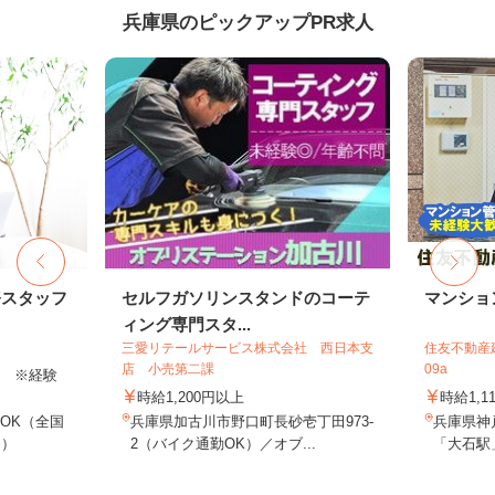
兵庫県のピックアップPR求人
務スタッフ
セルフガソリンスタンドのコーテ
マンショ
ィング専門スタ...
三愛リテールサービス株式会社 西日本支
住友不動産建
店 小売第二課
09a
以上 ※経験
時給1,200円以上
時給1,1
OK（全国
兵庫県加古川市野口町長砂壱丁田973-
兵庫県神
し）
2（バイク通勤OK）／オブ...
「大石駅」