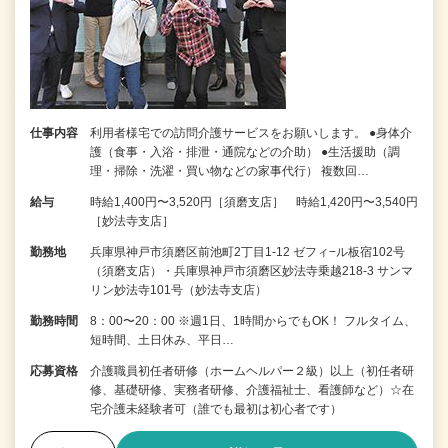
仕事内容
利用者様宅での訪問介護サービスをお願いします。 ●身体介
護（食事・入浴・排泄・通院などの介助） ●生活援助（調
理・掃除・洗濯・買い物などの家事代行） 複数回…
給与
時給1,400円〜3,520円［須磨支店］ 時給1,420円〜3,540円
［妙法寺支店］
勤務地
兵庫県神戸市須磨区前池町2丁目1-12 ゼフィ−ル板宿102号
（須磨支店）・兵庫県神戸市須磨区妙法寺乗越218-3 サンマ
リン妙法寺101号（妙法寺支店）
勤務時間
8：00〜20：00 ※週1日、1時間からでもOK！ フルタイム、
短時間、土日休み、平日…
応募資格
介護職員初任者研修（ホームヘルパー２級）以上（初任者研
修、基礎研修、実務者研修、介護福祉士、看護師など）☆在
宅介護未経験者可（誰でも最初は初心者です）