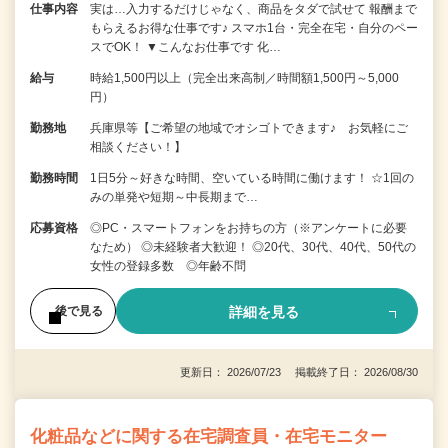
仕事内容
実は…入力するだけじゃなく、商品をタダで試せて 報酬まで
もらえるお得な仕事です♪ スマホ1台・完全在宅・自分のペー
スでOK！ ▼こんなお仕事です 化…
給与
時給1,500円以上（完全出来高制／時間額1,500円～5,000
円）
勤務地
兵庫県等【ご希望の地域でオシゴトできます♪ お気軽にご
相談ください！】
勤務時間
1日5分～好きな時間、空いている時間に働けます！ ☆1回の
みの単発や短期～中長期まで…
応募資格
◎PC・スマートフォンをお持ちの方（※アンケートに必要
なため） ◎未経験者大歓迎！ ◎20代、30代、40代、50代の
女性の登録多数 ◎年齢不問
詳細を見る
後で見る
更新日： 2026/07/23 掲載終了日： 2026/08/30
化粧品などに関する在宅調査員・在宅モニター