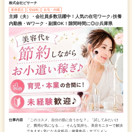
株式会社ビサーチ
業務委託
登録制
在宅・内職
主婦（夫）・会社員多数活躍中！人気の在宅ワーク♪扶養
内勤務・Wワーク・副業OK！隙間時間に◎@兵庫県
仕事内容
「このコスメ、自分の肌に合うかな？」「試してみたいけ
ど、費用が気になる…」 そんな気持ち、美容モニターで解決
できます♪ 気になる化粧品・健康食品・サプリメン…