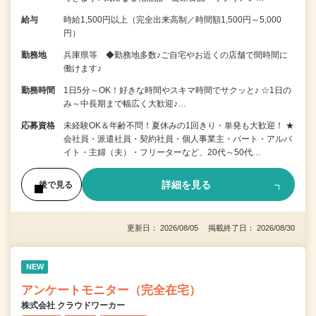
給与
時給1,500円以上（完全出来高制／時間額1,500円～5,000
円）
勤務地
兵庫県等 ◆勤務地多数♪ご自宅やお近くの店舗で間時間に
働けます♪
勤務時間
1日5分～OK！好きな時間やスキマ時間でサクッと♪ ☆1日の
み～中長期まで幅広く大歓迎♪…
応募資格
未経験OK＆年齢不問！夏休みの1回きり・単発も大歓迎！ ★
会社員・派遣社員・契約社員・個人事業主・パート・アルバ
イト・主婦（夫）・フリーターなど、20代～50代…
詳細を見る
後で見る
更新日： 2026/08/05 掲載終了日： 2026/08/30
NEW
アンケートモニター（完全在宅）
株式会社 クラウドワーカー