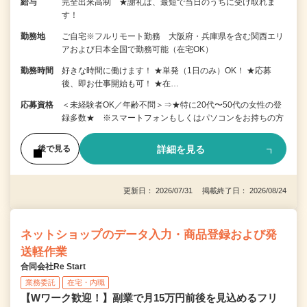
給与
完全出来高制 ★謝礼は、最短で当日のうちに受け取れま
す！
勤務地
ご自宅※フルリモート勤務 大阪府・兵庫県を含む関西エリ
アおよび日本全国で勤務可能（在宅OK）
勤務時間
好きな時間に働けます！ ★単発（1日のみ）OK！ ★応募
後、即お仕事開始も可！ ★在…
応募資格
＜未経験者OK／年齢不問＞⇒★特に20代〜50代の女性の登
録多数★ ※スマートフォンもしくはパソコンをお持ちの方
詳細を見る
後で見る
更新日： 2026/07/31 掲載終了日： 2026/08/24
ネットショップのデータ入力・商品登録および発
送軽作業
合同会社Re Start
業務委託
在宅・内職
【Wワーク歓迎！】副業で月15万円前後を見込めるフリ