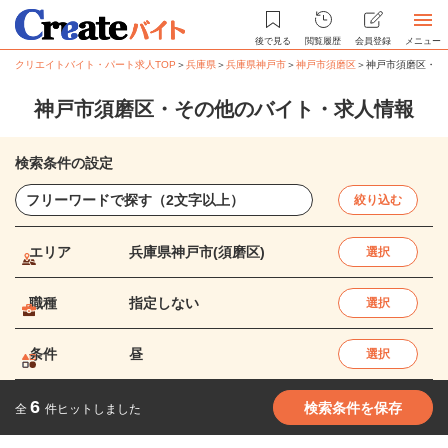
後で見る
閲覧履歴
会員登録
メニュー
クリエイトバイト・パート求人TOP
＞
兵庫県
＞
兵庫県神戸市
＞
神戸市須磨区
＞
神戸市須磨区・そ
神戸市須磨区・その他のバイト・求人情報
検索条件の設定
絞り込む
エリア
兵庫県神戸市(須磨区)
選択
職種
指定しない
選択
条件
昼
選択
6
検索条件を保存
全
件ヒットしました