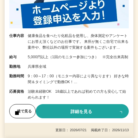
仕事内容
健康食品を食べたり化粧品を使用し、身体測定やアンケート
にお答え頂くなどのお仕事です。 来所が無くご自宅で出来る
案件や、弊社以外の場所で実施する案件もございます…
給与
5,000円以上（1回のモニター参加につき） ※完全出来高制
勤務地
兵庫県全域
勤務時間
9：00～17：00（モニター内容により異なります） 好きな時
間＆タイミングで勤務OK！…
応募資格
治験未経験OK 18歳以上であれば初めての方も安心して始
められます！
詳細を見る
後で見る
更新日： 2026/07/21 掲載終了日： 2026/11/13