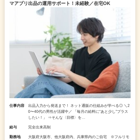
マアプリ出品の運用サポート！未経験／在宅OK
仕事内容
出品入力から発送まで！ ネット通販の仕組みが学べる◎ ＼2
0〜40代の男性が活躍中／ 「毎月の給料に“あと少し”プラス
したい！」 ⇒そんな〈目標〉を…
給与
完全出来高制
勤務地
大阪府大阪市、他大阪府内、兵庫県内のご自宅 ※フルリモ