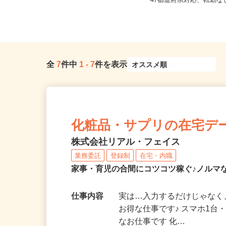
全国どこからでも在宅勤
兵庫県全域
47都道府県対応、転勤
全
7
件中
1
-
7
件を表示
化粧品・サプリの在宅デ
株式会社リアル・フェイス
業務委託
登録制
在宅・内職
家事・育児の合間にコツコツ稼ぐ♪ノルマ
仕事内容
実は…入力するだけじゃなく
お得な仕事です♪ スマホ1台