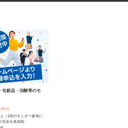
品・化粧品・治験等のモ
税理士事務所の在宅勤務スタッ
フ
税理士法人サリーレ
OUKEN
時給1,300円〜1,600円以上 ※経験
0円以上（1回のモニター参加に
年数・スキルによる
 ※完全出来高制