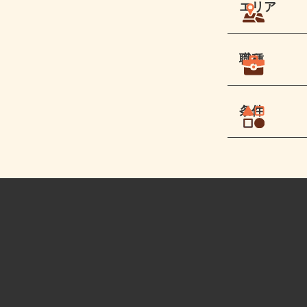
エリア
職種
条件