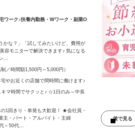
調査員・在宅モニター
宅ワーク♪扶養内勤務・Wワーク・副業O
合うかな？」「試してみたいけど、費用が
、美容モニターで解決できます♪ 気になる
メン…
制／時間額1,500円～5,000円）
自宅やお近くの店舗で間時間に働けます♪
スキマ時間でサクッと♪ ☆1日のみ～中長
みの1回きり・単発も大歓迎！ ★会社員・
事業主・パート・アルバイト・主婦
後で見