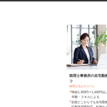
健康食品・化粧品・治験等のモ
税理士事務所の在宅勤
ニター
フ
税理士法人サリーレ
株式会社SOUKEN
時給1,300円〜1,600
5,000円以上（1回のモニター参加に
年数・スキルによる
つき） ※完全出来高制