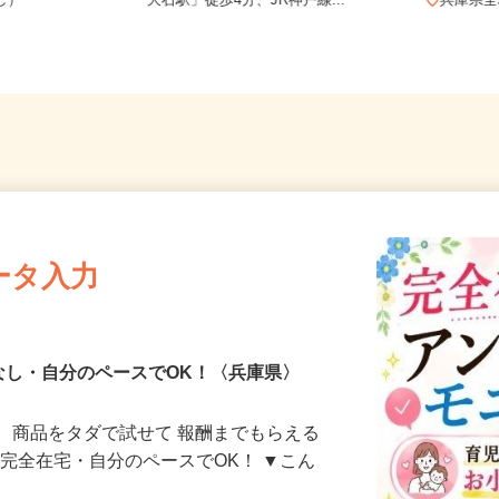
務OK（全国
兵庫県神戸市灘区鹿ノ下通/阪神本線
なし）
「大石駅」徒歩4分、JR神戸線...
兵庫
ータ入力
なし・自分のペースでOK！〈兵庫県〉
、商品をタダで試せて 報酬までもらえる
・完全在宅・自分のペースでOK！ ▼こん