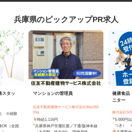
兵庫県のピックアップPR求人
務スタッ
マンションの管理員
健康食
ニター
住友不動産建物サービス株式会社/kkp260
09a
株式会社S
円以上 ※経験
時給1,116円
5,00
つき）