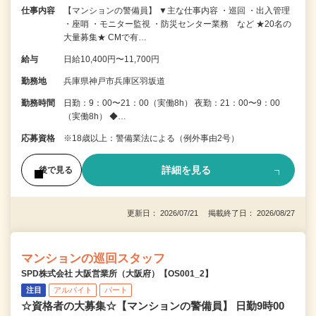
仕事内容
【マンションの警備員】 ▼主な仕事内容 ・巡回 ・出入管理
・座哨 ・モニター監視 ・防災センター業務 など ★20名の
大量募集★ CMで有…
給与
日給10,400円〜11,700円
勤務地
兵庫県神戸市兵庫区羽坂道
勤務時間
日勤：9：00〜21：00（実働8h） 夜勤：21：00〜9：00
（実働8h） ◆…
応募資格
※18歳以上：警備業法による（例外事由2号）
詳細を見る
後で見る
更新日： 2026/07/21 掲載終了日： 2026/08/27
マンションの巡回スタッフ
SPD株式会社 大阪営業所（大阪府）【OS001_2】
注目
アルバイト
パート
☆資格者の大募集☆【マンションの警備員】 日勤9時00