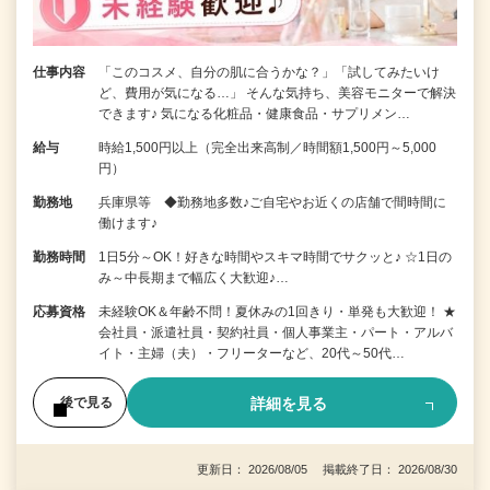
仕事内容
「このコスメ、自分の肌に合うかな？」「試してみたいけ
ど、費用が気になる…」 そんな気持ち、美容モニターで解決
できます♪ 気になる化粧品・健康食品・サプリメン…
給与
時給1,500円以上（完全出来高制／時間額1,500円～5,000
円）
勤務地
兵庫県等 ◆勤務地多数♪ご自宅やお近くの店舗で間時間に
働けます♪
勤務時間
1日5分～OK！好きな時間やスキマ時間でサクッと♪ ☆1日の
み～中長期まで幅広く大歓迎♪…
応募資格
未経験OK＆年齢不問！夏休みの1回きり・単発も大歓迎！ ★
会社員・派遣社員・契約社員・個人事業主・パート・アルバ
イト・主婦（夫）・フリーターなど、20代～50代…
詳細を見る
後で見る
更新日： 2026/08/05 掲載終了日： 2026/08/30