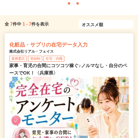
7
1
-
7
全
件中
件を表示
化粧品・サプリの在宅データ入力
株式会社リアル・フェイス
業務委託
登録制
在宅・内職
家事・育児の合間にコツコツ稼ぐ♪ノルマなし・自分のペ
ースでOK！〈兵庫県〉