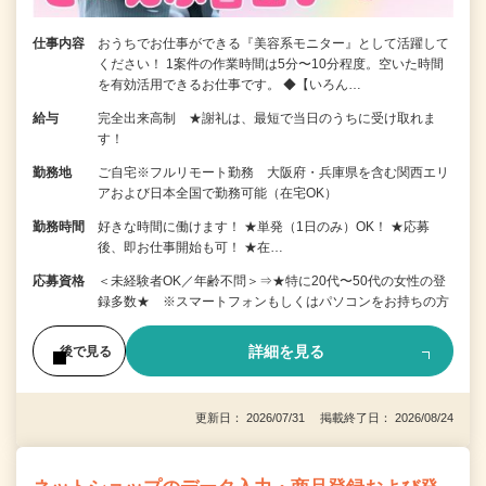
仕事内容
おうちでお仕事ができる『美容系モニター』として活躍して
ください！ 1案件の作業時間は5分〜10分程度。空いた時間
を有効活用できるお仕事です。 ◆【いろん…
給与
完全出来高制 ★謝礼は、最短で当日のうちに受け取れま
す！
勤務地
ご自宅※フルリモート勤務 大阪府・兵庫県を含む関西エリ
アおよび日本全国で勤務可能（在宅OK）
勤務時間
好きな時間に働けます！ ★単発（1日のみ）OK！ ★応募
後、即お仕事開始も可！ ★在…
応募資格
＜未経験者OK／年齢不問＞⇒★特に20代〜50代の女性の登
録多数★ ※スマートフォンもしくはパソコンをお持ちの方
詳細を見る
後で見る
更新日： 2026/07/31 掲載終了日： 2026/08/24