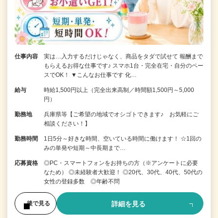
仕事内容
実は…入力するだけじゃなく、商品をタダで試せて 報酬まで
もらえるお得な仕事です♪ スマホ1台・完全在宅・自分のペー
スでOK！ ▼こんなお仕事です 化…
給与
時給1,500円以上（完全出来高制／時間額1,500円～5,000
円）
勤務地
兵庫県等【ご希望の地域でオシゴトできます♪ お気軽にご
相談ください！】
勤務時間
1日5分～好きな時間、空いている時間に働けます！ ☆1回の
みの単発や短期～中長期まで…
応募資格
◎PC・スマートフォンをお持ちの方（※アンケートに必要
なため） ◎未経験者大歓迎！ ◎20代、30代、40代、50代の
女性の登録多数 ◎年齢不問
詳細を見る
後で見る