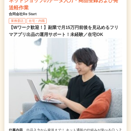
ネットショップのデータ入力・商品登録および発
送軽作業
合同会社Re Start
業務委託
在宅・内職
【Wワーク歓迎！】副業で月15万円前後を見込めるフリ
マアプリ出品の運用サポート！未経験／在宅OK
仕事内容
出品入力から発送まで！ ネット通販の仕組みが学べる◎ ＼2