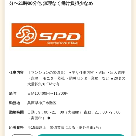
分〜21時00分他 無理なく働け負担少なめ
仕事内容
【マンションの警備員】 ▼主な仕事内容 ・巡回 ・出入管理
・座哨 ・モニター監視 ・防災センター業務 など ★20名の
大量募集★ CMで有…
給与
日給10,400円〜11,700円
勤務地
兵庫県神戸市灘区
勤務時間
日勤：9：00〜21：00（実働8h） 夜勤：21：00〜9：00
（実働8h） ◆…
応募資格
※18歳以上：警備業法による（例外事由2号）