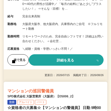
0〜40代の男性が活躍中／ 「毎月の給料に“あと少し”プラス
したい！」 ⇒そんな〈目標〉を…
給与
完全出来高制
勤務地
大阪府大阪市、他大阪府内、兵庫県内のご自宅 ※フルリモ
ート勤務
勤務時間
リモートワークのため、完全自由シフトです！ 詳細はお問い
合わせください。 ＜会社営…
応募資格
＼経験・資格・学歴いっさい不問！／
詳細を見る
後で見る
更新日： 2026/07/15 掲載終了日： 2026/08/26
マンションの巡回警備員
SPD株式会社 大阪営業所（大阪府）【OS006_2】
注目
アルバイト
パート
☆資格者の大募集☆【マンションの警備員】 日勤 9時00