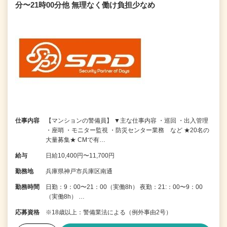
分〜21時00分他 無理なく働け負担少なめ
仕事内容
【マンションの警備員】 ▼主な仕事内容 ・巡回 ・出入管理
・座哨 ・モニター監視 ・防災センター業務 など ★20名の
大量募集★ CMで有…
給与
日給10,400円〜11,700円
勤務地
兵庫県神戸市兵庫区南通
勤務時間
日勤：9：00〜21：00（実働8h） 夜勤：21:：00〜9：00
（実働8h） …
応募資格
※18歳以上：警備業法による（例外事由2号）