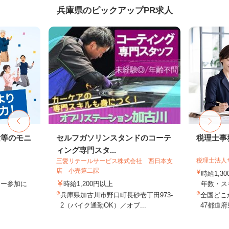
兵庫県のピックアップPR求人
験等のモニ
セルフガソリンスタンドのコーテ
税理士事
ィング専門スタ...
税理士法人
三愛リテールサービス株式会社 西日本支
店 小売第二課
時給1,3
ター参加に
時給1,200円以上
年数・ス
兵庫県加古川市野口町長砂壱丁田973-
全国どこ
2（バイク通勤OK）／オブ...
47都道