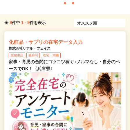
9
1
-
9
全
件中
件を表示
化粧品・サプリの在宅データ入力
株式会社リアル・フェイス
業務委託
登録制
在宅・内職
家事・育児の合間にコツコツ稼ぐ♪ノルマなし・自分のペ
ースでOK！〈兵庫県〉