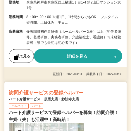
勤務地
兵庫県神戸市兵庫区西上橘通1丁目1-4 第2山田マンション10
1号
勤務時間
8：00〜20：00 ※週1日、1時間からでもOK！ フルタイム、
短時間、土日休み、平日…
応募資格
介護職員初任者研修（ホームヘルパー２級）以上（初任者研
修、基礎研修、実務者研修、介護福祉士、看護師）☆未経験
者可（誰でも最初は初心者です）
詳細を見る
後で見る
更新日： 2026/03/31 掲載終了日： 2027/03/30
訪問介護サービスの登録ヘルパー
ハート介護サービス 須磨支店・妙法寺支店
アルバイト
パート
ハート介護サービスで登録ヘルパーを募集！訪問介護！
主婦（夫）も活躍中！高時給！