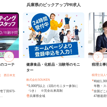
兵庫県のピックアップPR求人
ドのコーテ
健康食品・化粧品・治験等のモニ
税理士事
ター
税理士法人
社 西日本支
株式会社SOUKEN
時給1,3
5,000円以上（1回のモニター参加に
年数・ス
つき） ※完全出来高制
丁田973-
全国どこ
..
兵庫県全域
47都道