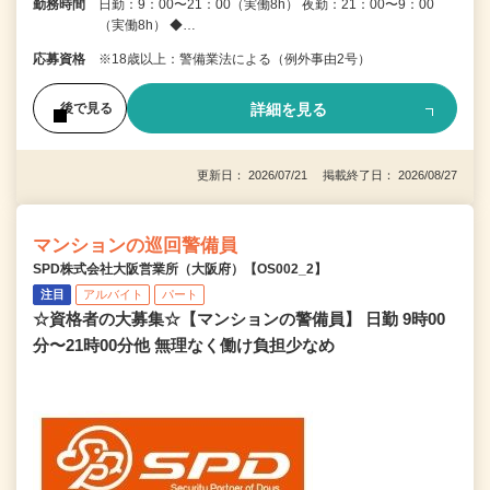
勤務時間
日勤：9：00〜21：00（実働8h） 夜勤：21：00〜9：00
（実働8h） ◆…
応募資格
※18歳以上：警備業法による（例外事由2号）
詳細を見る
後で見る
更新日： 2026/07/21 掲載終了日： 2026/08/27
マンションの巡回警備員
SPD株式会社大阪営業所（大阪府）【OS002_2】
注目
アルバイト
パート
☆資格者の大募集☆【マンションの警備員】 日勤 9時00
分〜21時00分他 無理なく働け負担少なめ