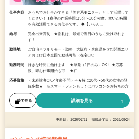
仕事内容
おうちでお仕事ができる『美容系モニター』として活躍して
ください！ 1案件の作業時間は5分〜10分程度。空いた時間
を有効活用できるお仕事です。 ◆【いろん…
給与
完全出来高制 ★謝礼は、最短で当日のうちに受け取れま
す！
勤務地
ご自宅※フルリモート勤務 大阪府・兵庫県を含む関西エリ
アおよび日本全国で勤務可能（在宅OK）
勤務時間
好きな時間に働けます！ ★単発（1日のみ）OK！ ★応募
後、即お仕事開始も可！ ★在…
応募資格
＜未経験者OK／年齢不問＞⇒★特に20代〜50代の女性の登
録多数★ ※スマートフォンもしくはパソコンをお持ちの方
詳細を見る
後で見る
更新日： 2026/07/31 掲載終了日： 2026/08/24