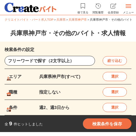
後で見る
閲覧履歴
会員登録
メニュー
クリエイトバイト・パート求人TOP
＞
兵庫県
＞
兵庫県神戸市
＞
兵庫県神戸市・その他のバイト・
兵庫県神戸市・その他のバイト・求人情報
検索条件の設定
絞り込む
エリア
兵庫県神戸市(すべて)
選択
職種
指定しない
選択
条件
週2、週3日から
選択
9
検索条件を保存
全
件ヒットしました