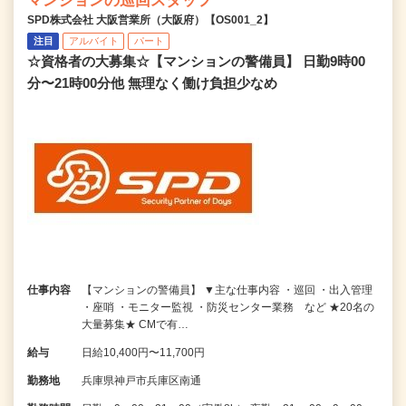
マンションの巡回スタッフ
SPD株式会社 大阪営業所（大阪府）【OS001_2】
注目
アルバイト
パート
☆資格者の大募集☆【マンションの警備員】 日勤9時00
分〜21時00分他 無理なく働け負担少なめ
仕事内容
【マンションの警備員】 ▼主な仕事内容 ・巡回 ・出入管理
・座哨 ・モニター監視 ・防災センター業務 など ★20名の
大量募集★ CMで有…
給与
日給10,400円〜11,700円
勤務地
兵庫県神戸市兵庫区南通