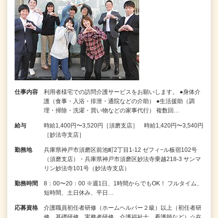
仕事内容
利用者様宅での訪問介護サービスをお願いします。 ●身体介
護（食事・入浴・排泄・通院などの介助） ●生活援助（調
理・掃除・洗濯・買い物などの家事代行） 複数回…
給与
時給1,400円〜3,520円［須磨支店］ 時給1,420円〜3,540円
［妙法寺支店］
勤務地
兵庫県神戸市須磨区前池町2丁目1-12 ゼフィ−ル板宿102号
（須磨支店）・兵庫県神戸市須磨区妙法寺乗越218-3 サンマ
リン妙法寺101号（妙法寺支店）
勤務時間
8：00〜20：00 ※週1日、1時間からでもOK！ フルタイム、
短時間、土日休み、平日…
応募資格
介護職員初任者研修（ホームヘルパー２級）以上（初任者研
修、基礎研修、実務者研修、介護福祉士、看護師など）☆在