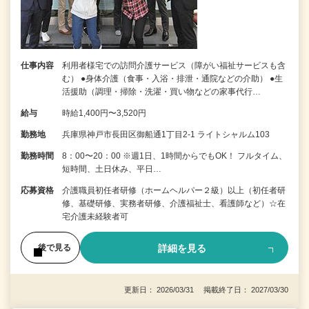
仕事内容
利用者様宅での訪問介護サービス（障がい福祉サービスも含
む） ●身体介護（食事・入浴・排泄・通院などの介助） ●生
活援助（調理・掃除・洗濯・買い物などの家事代行…
給与
時給1,400円〜3,520円
勤務地
兵庫県神戸市長田区御船通1丁目2-1 ライトシャルム103
勤務時間
8：00〜20：00 ※週1日、1時間からでもOK！ フルタイム、
短時間、土日休み、平日…
応募資格
介護職員初任者研修（ホームヘルパー２級）以上（初任者研
修、基礎研修、実務者研修、介護福祉士、看護師など）☆在
宅介護未経験者可
詳細を見る
後で見る
更新日： 2026/03/31 掲載終了日： 2027/03/30