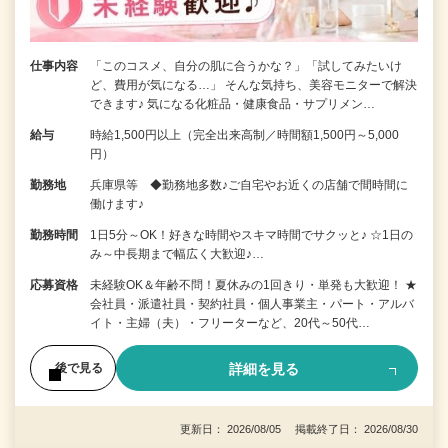
仕事内容
「このコスメ、自分の肌に合うかな？」「試してみたいけ
ど、費用が気になる…」 そんな気持ち、美容モニターで解決
できます♪ 気になる化粧品・健康食品・サプリメン…
給与
時給1,500円以上（完全出来高制／時間額1,500円～5,000
円）
勤務地
兵庫県等 ◆勤務地多数♪ご自宅やお近くの店舗で間時間に
働けます♪
勤務時間
1日5分～OK！好きな時間やスキマ時間でサクッと♪ ☆1日の
み～中長期まで幅広く大歓迎♪…
応募資格
未経験OK＆年齢不問！夏休みの1回きり・単発も大歓迎！ ★
会社員・派遣社員・契約社員・個人事業主・パート・アルバ
イト・主婦（夫）・フリーターなど、20代～50代…
詳細を見る
後で見る
更新日： 2026/08/05 掲載終了日： 2026/08/30