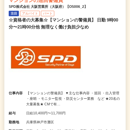
マンションの巡回警備員
SPD株式会社 大阪営業所（大阪府）【OS006_2】
注目
アルバイト
パート
☆資格者の大募集☆【マンションの警備員】 日勤 9時00
分〜21時00分他 無理なく働け負担少なめ
仕事内容
【マンションの警備員】 ▼主な仕事内容 ・巡回 ・出入管理
・座哨 ・モニター監視 ・防災センター業務 など ★20名の
大量募集★ CMで有…
給与
日給10,400円〜11,700円
勤務地
兵庫県神戸市灘区