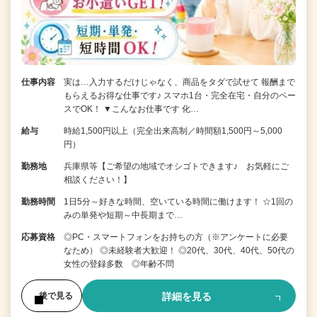
仕事内容
実は…入力するだけじゃなく、商品をタダで試せて 報酬まで
もらえるお得な仕事です♪ スマホ1台・完全在宅・自分のペー
スでOK！ ▼こんなお仕事です 化…
給与
時給1,500円以上（完全出来高制／時間額1,500円～5,000
円）
勤務地
兵庫県等【ご希望の地域でオシゴトできます♪ お気軽にご
相談ください！】
勤務時間
1日5分～好きな時間、空いている時間に働けます！ ☆1回の
みの単発や短期～中長期まで…
応募資格
◎PC・スマートフォンをお持ちの方（※アンケートに必要
なため） ◎未経験者大歓迎！ ◎20代、30代、40代、50代の
女性の登録多数 ◎年齢不問
詳細を見る
後で見る