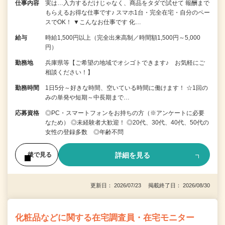
仕事内容
実は…入力するだけじゃなく、商品をタダで試せて 報酬まで
もらえるお得な仕事です♪ スマホ1台・完全在宅・自分のペー
スでOK！ ▼こんなお仕事です 化…
給与
時給1,500円以上（完全出来高制／時間額1,500円～5,000
円）
勤務地
兵庫県等【ご希望の地域でオシゴトできます♪ お気軽にご
相談ください！】
勤務時間
1日5分～好きな時間、空いている時間に働けます！ ☆1回の
みの単発や短期～中長期まで…
応募資格
◎PC・スマートフォンをお持ちの方（※アンケートに必要
なため） ◎未経験者大歓迎！ ◎20代、30代、40代、50代の
女性の登録多数 ◎年齢不問
詳細を見る
後で見る
更新日： 2026/07/23 掲載終了日： 2026/08/30
化粧品などに関する在宅調査員・在宅モニター