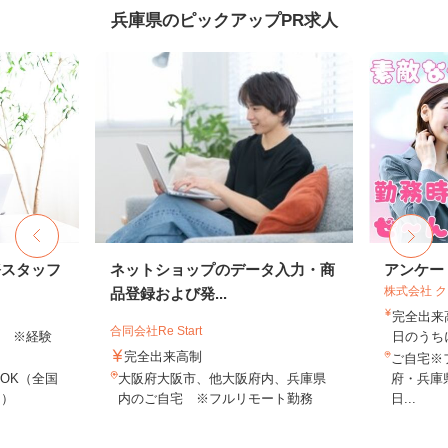
兵庫県のピックアップPR求人
務スタッフ
ネットショップのデータ入力・商
アンケー
株式会社 
品登録および発...
完全出来
合同会社Re Start
以上 ※経験
日のうち
完全出来高制
ご自宅※
OK（全国
大阪府大阪市、他大阪府内、兵庫県
府・兵庫
し）
内のご自宅 ※フルリモート勤務
日...