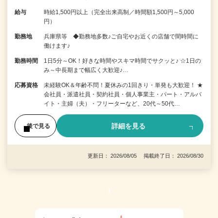
給与
時給1,500円以上（完全出来高制／時間額1,500円～5,000
円）
勤務地
兵庫県等 ◆勤務地多数♪ご自宅やお近くの店舗で間時間に
働けます♪
勤務時間
1日5分～OK！好きな時間やスキマ時間でサクッと♪ ☆1日の
み～中長期まで幅広く大歓迎♪…
応募資格
未経験OK＆年齢不問！夏休みの1回きり・単発も大歓迎！ ★
会社員・派遣社員・契約社員・個人事業主・パート・アルバ
イト・主婦（夫）・フリーターなど、20代～50代…
詳細を見る
後で見る
更新日： 2026/08/05 掲載終了日： 2026/08/30
1