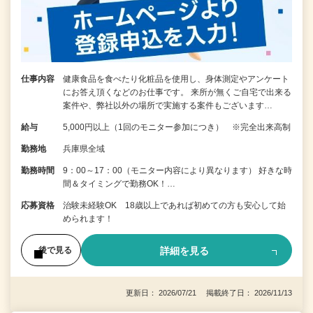
仕事内容
健康食品を食べたり化粧品を使用し、身体測定やアンケート
にお答え頂くなどのお仕事です。 来所が無くご自宅で出来る
案件や、弊社以外の場所で実施する案件もございます…
給与
5,000円以上（1回のモニター参加につき） ※完全出来高制
勤務地
兵庫県全域
勤務時間
9：00～17：00（モニター内容により異なります） 好きな時
間＆タイミングで勤務OK！…
応募資格
治験未経験OK 18歳以上であれば初めての方も安心して始
められます！
詳細を見る
後で見る
更新日： 2026/07/21 掲載終了日： 2026/11/13