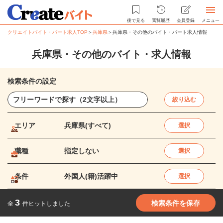
後で見る
閲覧履歴
会員登録
メニュー
クリエイトバイト・パート求人TOP
＞
兵庫県
＞
兵庫県・その他のバイト・パート求人情報
兵庫県・その他のバイト・求人情報
検索条件の設定
絞り込む
エリア
兵庫県(すべて)
選択
職種
指定しない
選択
条件
外国人(籍)活躍中
選択
3
検索条件を保存
全
件ヒットしました