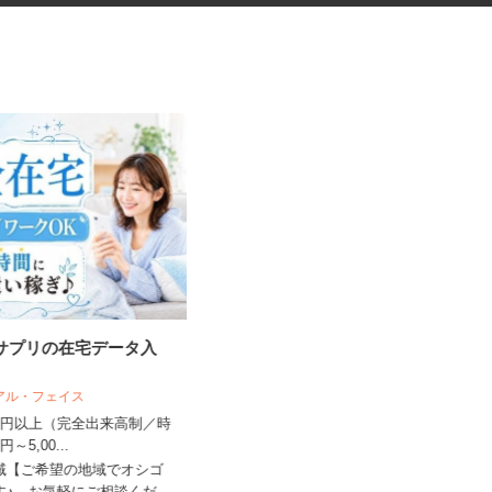
・サプリの在宅データ入
出張体験型ブースの接客販売ス
タッフ
リアル・フェイス
株式会社 プレバンク
,500円以上（完全出来高制／時
日給12,000円～20,000円＋インセン
00円～5,00...
ティブ ※経験・能力...