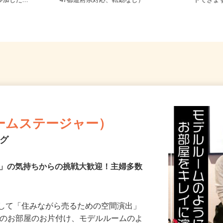
出店会場あり
全国どこからでも在宅勤務OK（全国
大阪府
加した...
47都道府県対応、転勤なし）
トできま
ームステージャー）
ング
き」の気持ちからの挑戦大歓迎！主婦多数
として「住みながら売るための空間演出」