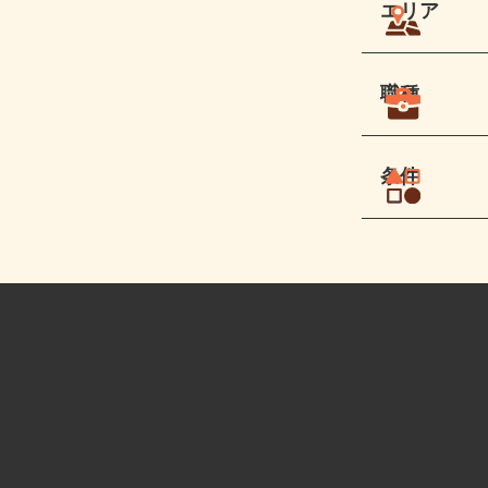
エリア
職種
条件