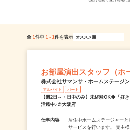
大阪府全域【ご希望の地域でオシゴ
大阪府 ※他にも全国に
トできます♪ お気軽にご相談くだ...
（旅行感覚で遠方現場に参
全
1
件中
1
-
1
件を表示
お部屋演出スタッフ（ホ
株式会社サマンサ・ホームステージ
アルバイト
パート
【週2日～・日中のみ】未経験OK◆「好
活躍中♪＠大阪府
仕事内容
居住中ホームステージャー