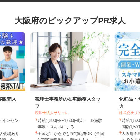
大阪府のピックアップPR求人
客販売ス
税理士事務所の在宅勤務スタッ
化粧品
フ
力
税理士法人サリーレ
株式会社
0円＋インセン
時給1,300円〜1,600円以上 ※経験
時給1
年数・スキルによる
間額1,5