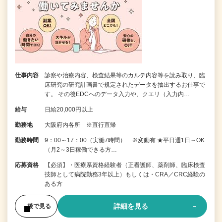
仕事内容
診察や治療内容、検査結果等のカルテ内容等を読み取り、臨
床研究の研究計画書で規定されたデータを抽出するお仕事で
す。 その後EDCへのデータ入力や、クエリ（入力内…
給与
日給20,000円以上
勤務地
大阪府内各所 ※直行直帰
勤務時間
9：00～17：00（実働7時間） ※変動有 ★平日週1日～OK
（月2～3日稼働できる方…
応募資格
【必須】・医療系資格経験者（正看護師、薬剤師、臨床検査
技師として病院勤務3年以上）もしくは・CRA／CRC経験の
ある方
詳細を見る
後で見る