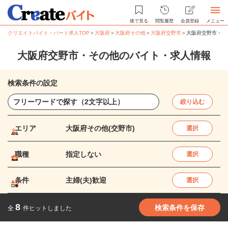
後で見る
閲覧履歴
会員登録
メニュー
クリエイトバイト・パート求人TOP
＞
大阪府
＞
大阪府その他
＞
大阪府交野市
＞
大阪府交野市・そ
大阪府交野市・その他のバイト・求人情報
検索条件の設定
絞り込む
エリア
大阪府その他(交野市)
選択
職種
指定しない
選択
条件
主婦(夫)歓迎
選択
8
検索条件を保存
全
件ヒットしました