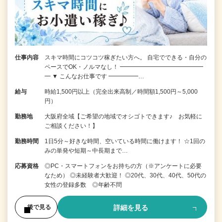
仕事内容
スキマ時間にコツコツ稼ぎたい方へ。 自宅でできる・自分の
ペースでOK・ノルマなし！ ━━━━━━━━━━━━━━
━ ▼ こんなお仕事です ━━━━━…
給与
時給1,500円以上（完全出来高制／時間額1,500円～5,000
円）
勤務地
大阪府全域【ご希望の地域でオシゴトできます♪ お気軽に
ご相談ください！】
勤務時間
1日5分～好きな時間、空いている時間に働けます！ ☆1回の
みの単発や短期～中長期まで…
応募資格
◎PC・スマートフォンをお持ちの方（※アンケートに必要
なため） ◎未経験者大歓迎！ ◎20代、30代、40代、50代の
女性の登録多数 ◎年齢不問
詳細を見る
後で見る