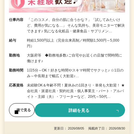
仕事内容
「このコスメ、自分の肌に合うかな？」「試してみたいけ
ど、費用が気になる…」 そんな気持ち、美容モニターで解決
できます♪ 気になる化粧品・健康食品・サプリメン…
給与
時給1,500円以上（完全出来高制／時間額1,500円～5,000
円）
勤務地
大阪府等 ◆勤務地多数♪ご自宅やお近くの店舗で間時間に
働けます♪
勤務時間
1日5分～OK！好きな時間やスキマ時間でサクッと♪ ☆1日の
み～中長期まで幅広く大歓迎♪…
応募資格
未経験OK＆年齢不問！夏休みの1回きり・単発も大歓迎！ ★
会社員・派遣社員・契約社員・個人事業主・パート・アルバ
イト・主婦（夫）・フリーターなど、20代～50代…
詳細を見る
後で見る
更新日： 2026/08/05 掲載終了日： 2026/08/30