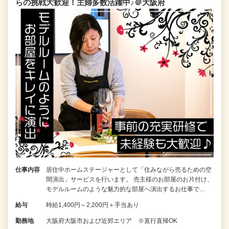
らの挑戦大歓迎！主婦多数活躍中♪＠大阪府
仕事内容
居住中ホームステージャーとして「住みながら売るための空
間演出」サービスを行います。 売主様のお部屋のお片付け、
モデルルームのような魅力的な部屋へ演出するお仕事で…
給与
時給1,400円～2,200円＋手当あり
勤務地
大阪府大阪市および近郊エリア ※直行直帰OK