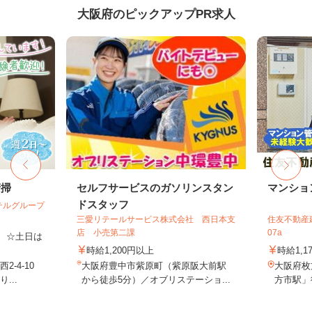
大阪府のピックアップPR求人
清掃
セルフサービスのガソリンスタン
マンショ
ドスタッフ
テルグループ
三愛リテールサービス株式会社 西日本支
住友不動産建
店 小売第二課
07a
費 ☆土日は
時給1,200円以上
時給1,1
-4-10
大阪府豊中市紫原町（紫原阪大前駅
大阪府枚
...
から徒歩5分）／オブリステーショ...
方市駅」