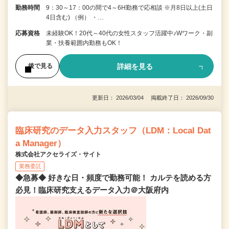
勤務時間
9：30～17：00の間で4～6H勤務で応相談 ※月8日以上(土日
4日含む) （例） ・…
応募資格
未経験OK！20代～40代の女性スタッフ活躍中♪Wワーク・副
業・扶養範囲内勤務もOK！
詳細を見る
後で見る
更新日： 2026/03/04 掲載終了日： 2026/09/30
臨床研究のデータ入力スタッフ（LDM：Local Dat
a Manager）
株式会社アクセライズ・サイト
業務委託
◆急募◆ 好きな日・頻度で勤務可能！ カルテを読める方
必見！臨床研究支えるデータ入力＠大阪府内