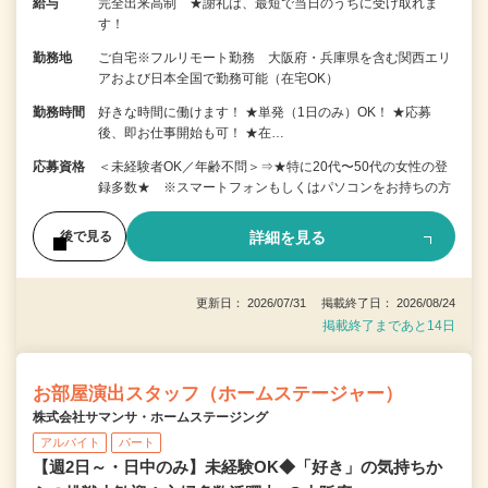
給与
完全出来高制 ★謝礼は、最短で当日のうちに受け取れま
す！
勤務地
ご自宅※フルリモート勤務 大阪府・兵庫県を含む関西エリ
アおよび日本全国で勤務可能（在宅OK）
勤務時間
好きな時間に働けます！ ★単発（1日のみ）OK！ ★応募
後、即お仕事開始も可！ ★在…
応募資格
＜未経験者OK／年齢不問＞⇒★特に20代〜50代の女性の登
録多数★ ※スマートフォンもしくはパソコンをお持ちの方
詳細を見る
後で見る
更新日： 2026/07/31 掲載終了日： 2026/08/24
掲載終了まであと14日
お部屋演出スタッフ（ホームステージャー）
株式会社サマンサ・ホームステージング
アルバイト
パート
【週2日～・日中のみ】未経験OK◆「好き」の気持ちか