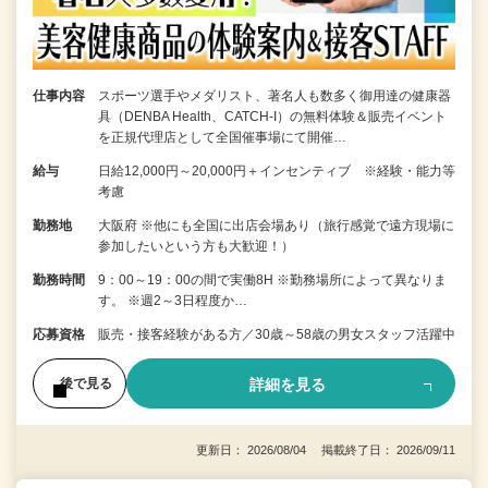
仕事内容
スポーツ選手やメダリスト、著名人も数多く御用達の健康器
具（DENBA Health、CATCH-I）の無料体験＆販売イベント
を正規代理店として全国催事場にて開催…
給与
日給12,000円～20,000円＋インセンティブ ※経験・能力等
考慮
勤務地
大阪府 ※他にも全国に出店会場あり（旅行感覚で遠方現場に
参加したいという方も大歓迎！）
勤務時間
9：00～19：00の間で実働8H ※勤務場所によって異なりま
す。 ※週2～3日程度か…
応募資格
販売・接客経験がある方／30歳～58歳の男女スタッフ活躍中
詳細を見る
後で見る
更新日： 2026/08/04 掲載終了日： 2026/09/11