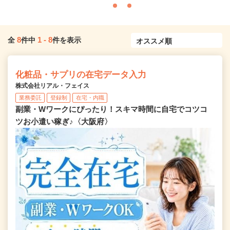
8
1
-
8
全
件中
件を表示
化粧品・サプリの在宅データ入力
株式会社リアル・フェイス
業務委託
登録制
在宅・内職
副業・Wワークにぴったり！スキマ時間に自宅でコツコ
ツお小遣い稼ぎ♪〈大阪府〉