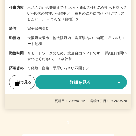
仕事内容
出品入力から発送まで！ ネット通販の仕組みが学べる◎ ＼2
0〜40代の男性が活躍中／ 「毎月の給料に“あと少し”プラス
したい！」 ⇒そんな〈目標〉を…
給与
完全出来高制
勤務地
大阪府大阪市、他大阪府内、兵庫県内のご自宅 ※フルリモ
ート勤務
勤務時間
リモートワークのため、完全自由シフトです！ 詳細はお問い
合わせください。 ＜会社営…
応募資格
＼経験・資格・学歴いっさい不問！／
詳細を見る
後で見る
更新日： 2026/07/15 掲載終了日： 2026/08/26
1