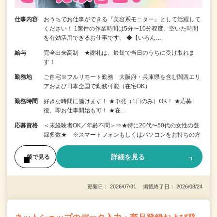
仕事内容
おうちでお仕事ができる『美容系モニター』として活躍して
ください！ 1案件の作業時間は5分〜10分程度。空いた時間
を有効活用できるお仕事です。 ◆【いろん…
給与
完全出来高制 ★謝礼は、最短で当日のうちに受け取れま
す！
勤務地
ご自宅※フルリモート勤務 大阪府・兵庫県を含む関西エリ
アおよび日本全国で勤務可能（在宅OK）
勤務時間
好きな時間に働けます！ ★単発（1日のみ）OK！ ★応募
後、即お仕事開始も可！ ★在…
応募資格
＜未経験者OK／年齢不問＞⇒★特に20代〜50代の女性の登
録多数★ ※スマートフォンもしくはパソコンをお持ちの方
詳細を見る
後で見る
更新日： 2026/07/31 掲載終了日： 2026/08/24