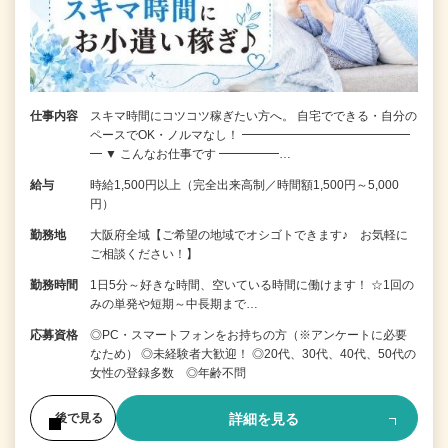
仕事内容
スキマ時間にコツコツ稼ぎたい方へ。 自宅でできる・自分の
ペースでOK・ノルマなし！ ━━━━━━━━━━━━━━
━ ▼ こんなお仕事です ━━━━━…
給与
時給1,500円以上（完全出来高制／時間額1,500円～5,000
円）
勤務地
大阪府全域【ご希望の地域でオシゴトできます♪ お気軽に
ご相談ください！】
勤務時間
1日5分～好きな時間、空いている時間に働けます！ ☆1回の
みの単発や短期～中長期まで…
応募資格
◎PC・スマートフォンをお持ちの方（※アンケートに必要
なため） ◎未経験者大歓迎！ ◎20代、30代、40代、50代の
女性の登録多数 ◎年齢不問
詳細を見る
後で見る