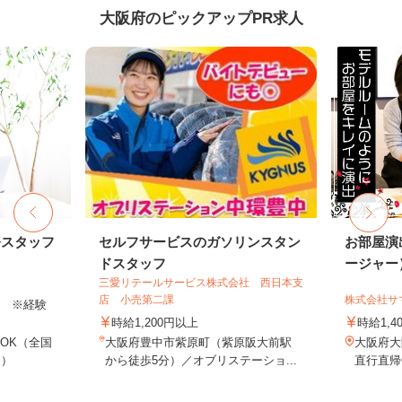
大阪府のピックアップPR求人
務スタッフ
セルフサービスのガソリンスタン
お部屋演
ドスタッフ
ージャー
三愛リテールサービス株式会社 西日本支
店 小売第二課
株式会社サ
以上 ※経験
時給1,200円以上
時給1,4
OK（全国
大阪府豊中市紫原町（紫原阪大前駅
大阪府大
し）
から徒歩5分）／オブリステーショ...
直行直帰