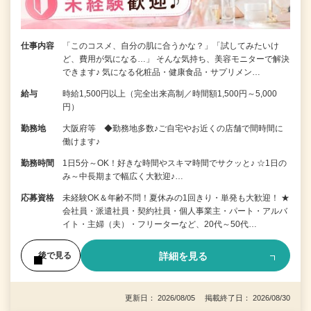
仕事内容
「このコスメ、自分の肌に合うかな？」「試してみたいけ
ど、費用が気になる…」 そんな気持ち、美容モニターで解決
できます♪ 気になる化粧品・健康食品・サプリメン…
給与
時給1,500円以上（完全出来高制／時間額1,500円～5,000
円）
勤務地
大阪府等 ◆勤務地多数♪ご自宅やお近くの店舗で間時間に
働けます♪
勤務時間
1日5分～OK！好きな時間やスキマ時間でサクッと♪ ☆1日の
み～中長期まで幅広く大歓迎♪…
応募資格
未経験OK＆年齢不問！夏休みの1回きり・単発も大歓迎！ ★
会社員・派遣社員・契約社員・個人事業主・パート・アルバ
イト・主婦（夫）・フリーターなど、20代～50代…
詳細を見る
後で見る
更新日： 2026/08/05 掲載終了日： 2026/08/30