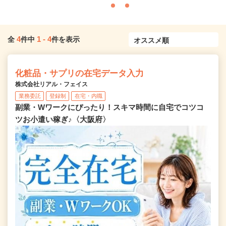
4
1
-
4
全
件中
件を表示
化粧品・サプリの在宅データ入力
株式会社リアル・フェイス
業務委託
登録制
在宅・内職
副業・Wワークにぴったり！スキマ時間に自宅でコツコ
ツお小遣い稼ぎ♪〈大阪府〉