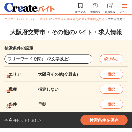
後で見る
閲覧履歴
会員登録
メニュー
クリエイトバイト・パート求人TOP
＞
大阪府
＞
大阪府その他
＞
大阪府交野市
＞
大阪府交野市・そ
大阪府交野市・その他のバイト・求人情報
検索条件の設定
絞り込む
エリア
大阪府その他(交野市)
選択
職種
指定しない
選択
条件
早朝
選択
4
検索条件を保存
全
件ヒットしました