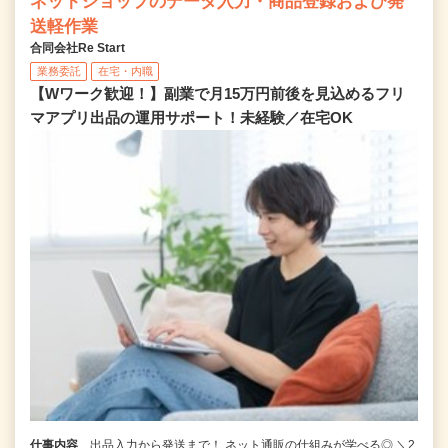
ネットショップのデータ入力・商品登録および発
送軽作業
合同会社Re Start
業務委託
在宅・内職
【Wワーク歓迎！】副業で月15万円前後を見込めるフリ
マアプリ出品の運用サポート！未経験／在宅OK
仕事内容
出品入力から発送まで！ ネット通販の仕組みが学べる◎ ＼2