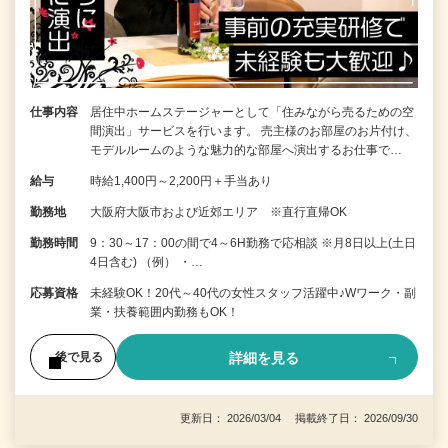
仕事内容
居住中ホームステージャーとして「住みながら売るための空
間演出」サービスを行います。 売主様のお部屋のお片付け、
モデルルームのような魅力的な部屋へ演出するお仕事で…
給与
時給1,400円～2,200円＋手当あり
勤務地
大阪府大阪市および近郊エリア ※直行直帰OK
勤務時間
9：30～17：00の間で4～6H勤務で応相談 ※月8日以上(土日
4日含む) （例） ・…
応募資格
未経験OK！20代～40代の女性スタッフ活躍中♪Wワーク・副
業・扶養範囲内勤務もOK！
詳細を見る
後で見る
更新日： 2026/03/04 掲載終了日： 2026/09/30