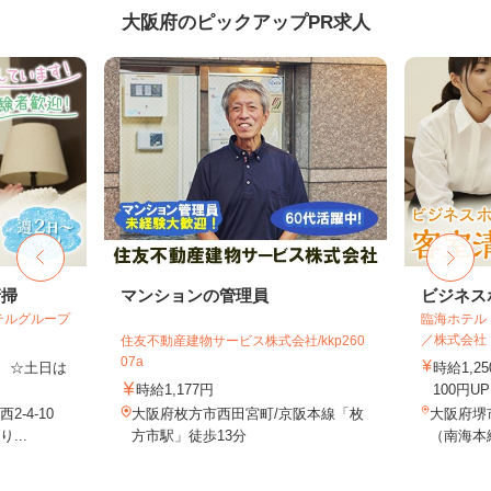
大阪府のピックアップPR求人
清掃
マンションの管理員
ビジネス
テルグループ
臨海ホテル
／株式会社
住友不動産建物サービス株式会社/kkp260
07a
費 ☆土日は
時給1,
時給1,177円
100円U
-4-10
大阪府枚方市西田宮町/京阪本線「枚
大阪府堺市
...
方市駅」徒歩13分
（南海本