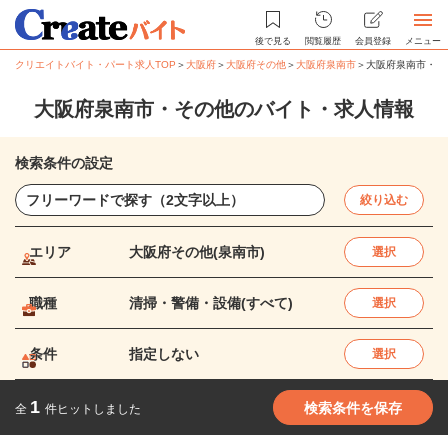
後で見る
閲覧履歴
会員登録
メニュー
クリエイトバイト・パート求人TOP
＞
大阪府
＞
大阪府その他
＞
大阪府泉南市
＞
大阪府泉南市・そ
大阪府泉南市・その他のバイト・求人情報
検索条件の設定
絞り込む
エリア
大阪府その他(泉南市)
選択
職種
清掃・警備・設備(すべて)
選択
条件
指定しない
選択
1
検索条件を保存
全
件ヒットしました