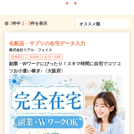
3
1
-
3
全
件中
件を表示
化粧品・サプリの在宅データ入力
株式会社リアル・フェイス
業務委託
登録制
在宅・内職
副業・Wワークにぴったり！スキマ時間に自宅でコツコ
ツお小遣い稼ぎ♪〈大阪府〉