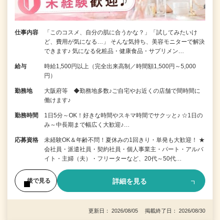
仕事内容
「このコスメ、自分の肌に合うかな？」「試してみたいけ
ど、費用が気になる…」 そんな気持ち、美容モニターで解決
できます♪ 気になる化粧品・健康食品・サプリメン…
給与
時給1,500円以上（完全出来高制／時間額1,500円～5,000
円）
勤務地
大阪府等 ◆勤務地多数♪ご自宅やお近くの店舗で間時間に
働けます♪
勤務時間
1日5分～OK！好きな時間やスキマ時間でサクッと♪ ☆1日の
み～中長期まで幅広く大歓迎♪…
応募資格
未経験OK＆年齢不問！夏休みの1回きり・単発も大歓迎！ ★
会社員・派遣社員・契約社員・個人事業主・パート・アルバ
イト・主婦（夫）・フリーターなど、20代～50代…
詳細を見る
後で見る
更新日： 2026/08/05 掲載終了日： 2026/08/30