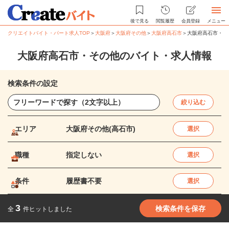
後で見る
閲覧履歴
会員登録
メニュー
クリエイトバイト・パート求人TOP
＞
大阪府
＞
大阪府その他
＞
大阪府高石市
＞
大阪府高石市・そ
大阪府高石市・その他のバイト・求人情報
検索条件の設定
絞り込む
エリア
大阪府その他(高石市)
選択
職種
指定しない
選択
条件
履歴書不要
選択
3
検索条件を保存
全
件ヒットしました