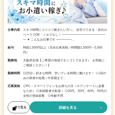
仕事内容
スキマ時間にコツコツ稼ぎたい方へ。 自宅でできる・自分の
ペースでOK・ノルマなし！ ━━━━━━━━━━━━━━
━ ▼ こんなお仕事です ━━━━━…
給与
時給1,500円以上（完全出来高制／時間額1,500円～5,000
円）
勤務地
大阪府全域【ご希望の地域でオシゴトできます♪ お気軽に
ご相談ください！】
勤務時間
1日5分～好きな時間、空いている時間に働けます！ ☆1回の
みの単発や短期～中長期まで…
応募資格
◎PC・スマートフォンをお持ちの方（※アンケートに必要
なため） ◎未経験者大歓迎！ ◎20代、30代、40代、50代の
女性の登録多数 ◎年齢不問
詳細を見る
後で見る