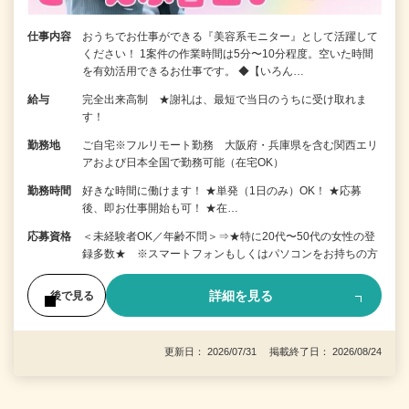
仕事内容
おうちでお仕事ができる『美容系モニター』として活躍して
ください！ 1案件の作業時間は5分〜10分程度。空いた時間
を有効活用できるお仕事です。 ◆【いろん…
給与
完全出来高制 ★謝礼は、最短で当日のうちに受け取れま
す！
勤務地
ご自宅※フルリモート勤務 大阪府・兵庫県を含む関西エリ
アおよび日本全国で勤務可能（在宅OK）
勤務時間
好きな時間に働けます！ ★単発（1日のみ）OK！ ★応募
後、即お仕事開始も可！ ★在…
応募資格
＜未経験者OK／年齢不問＞⇒★特に20代〜50代の女性の登
録多数★ ※スマートフォンもしくはパソコンをお持ちの方
詳細を見る
後で見る
更新日： 2026/07/31 掲載終了日： 2026/08/24