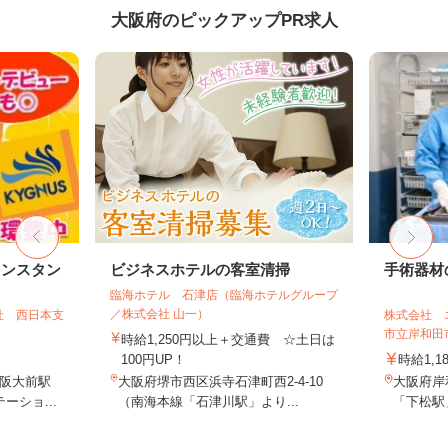
大阪府のピックアップPR求人
リンスタン
ビジネスホテルの客室清掃
手術器材
臨海ホテル 石津店（臨海ホテルグループ
／株式会社 山一）
社 西日本支
株式会社 
市立岸和田
時給1,250円以上＋交通費 ☆土日は
100円UP！
時給1,1
阪大前駅
大阪府堺市西区浜寺石津町西2-4-10
大阪府岸
ーショ...
（南海本線「石津川駅」より...
「下松駅