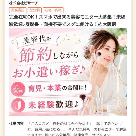
株式会社ビサーチ
業務委託
登録制
在宅・内職
完全在宅OK！スマホで出来る美容モニター大募集！未経
験歓迎♪履歴書・面接不要でスグに働ける！@大阪府
仕事内容
「このコスメ、自分の肌に合うかな？」「試してみたいけ
ど、費用が気になる…」 そんな気持ち、美容モニターで解決
できます♪ 気になる化粧品・健康食品・サプリメン…