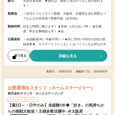
給与
完全出来高制 ★謝礼は、最短で当日のうちに受け取れま
す！
勤務地
ご自宅※フルリモート勤務 大阪府・兵庫県を含む関西エリ
アおよび日本全国で勤務可能（在宅OK）
勤務時間
好きな時間に働けます！ ★単発（1日のみ）OK！ ★応募
後、即お仕事開始も可！ ★在…
応募資格
＜未経験者OK／年齢不問＞⇒★特に20代〜50代の女性の登
録多数★ ※スマートフォンもしくはパソコンをお持ちの方
詳細を見る
後で見る
更新日： 2026/07/31 掲載終了日： 2026/08/24
お部屋演出スタッフ（ホームステージャー）
株式会社サマンサ・ホームステージング
アルバイト
パート
【週2日～・日中のみ】未経験OK◆「好き」の気持ちか
らの挑戦大歓迎！主婦多数活躍中♪＠大阪府