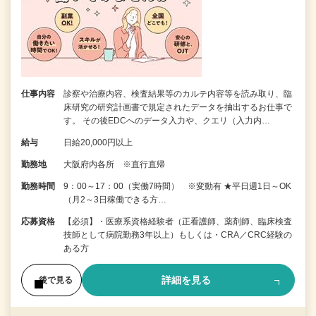
仕事内容
診察や治療内容、検査結果等のカルテ内容等を読み取り、臨
床研究の研究計画書で規定されたデータを抽出するお仕事で
す。 その後EDCへのデータ入力や、クエリ（入力内…
給与
日給20,000円以上
勤務地
大阪府内各所 ※直行直帰
勤務時間
9：00～17：00（実働7時間） ※変動有 ★平日週1日～OK
（月2～3日稼働できる方…
応募資格
【必須】・医療系資格経験者（正看護師、薬剤師、臨床検査
技師として病院勤務3年以上）もしくは・CRA／CRC経験の
ある方
詳細を見る
後で見る