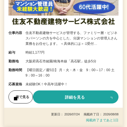
仕事内容
住友不動産建物サービスが管理する、ファミリー層・ビジネ
スパーソンの方を中心とした、分譲マンションの管理人さん
業務をお任せします。 ＜具体的には＞ □受付…
給与
時給1,177円
勤務地
大阪府高石市綾園/南海本線「高石駅」徒歩5分
勤務時間
【曜日固定／週5日】 月・火・木・金 9：00～17：00 土
9：00～16：00
応募資格
未経験OK！中高年活躍中！
詳細を見る
後で見る
更新日： 2026/07/24 掲載終了日： 2026/08/08
掲載終了まであと1日