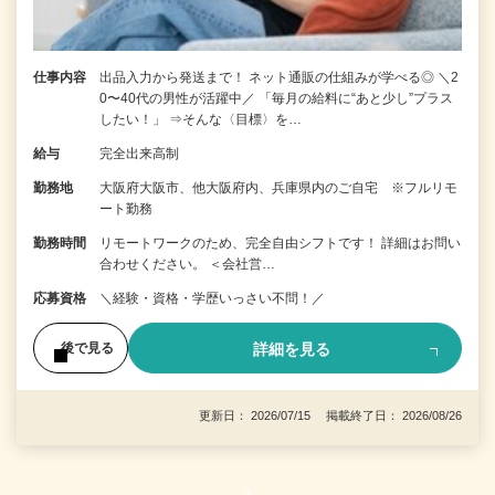
仕事内容
出品入力から発送まで！ ネット通販の仕組みが学べる◎ ＼2
0〜40代の男性が活躍中／ 「毎月の給料に“あと少し”プラス
したい！」 ⇒そんな〈目標〉を…
給与
完全出来高制
勤務地
大阪府大阪市、他大阪府内、兵庫県内のご自宅 ※フルリモ
ート勤務
勤務時間
リモートワークのため、完全自由シフトです！ 詳細はお問い
合わせください。 ＜会社営…
応募資格
＼経験・資格・学歴いっさい不問！／
詳細を見る
後で見る
更新日： 2026/07/15 掲載終了日： 2026/08/26