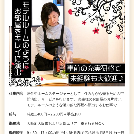
仕事内容
居住中ホームステージャーとして「住みながら売るための空
間演出」サービスを行います。 売主様のお部屋のお片付け、
モデルルームのような魅力的な部屋へ演出するお仕事で…
給与
時給1,400円～2,200円＋手当あり
勤務地
大阪府大阪市および近郊エリア ※直行直帰OK
勤務時間
9：30～17：00の間で4～6H勤務で応相談 ※月8日以上(土日