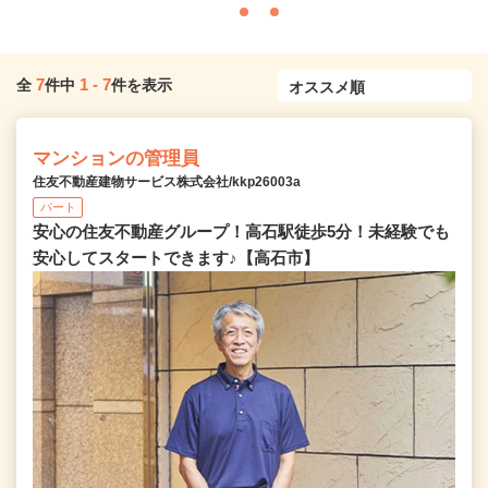
7
1
-
7
全
件中
件を表示
マンションの管理員
住友不動産建物サービス株式会社/kkp26003a
パート
安心の住友不動産グループ！高石駅徒歩5分！未経験でも
安心してスタートできます♪【高石市】