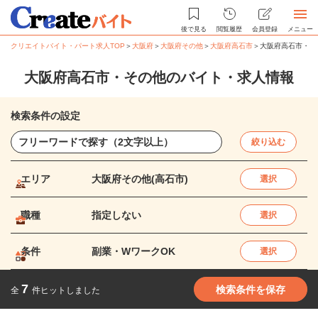
後で見る
閲覧履歴
会員登録
メニュー
クリエイトバイト・パート求人TOP
＞
大阪府
＞
大阪府その他
＞
大阪府高石市
＞
大阪府高石市・そ
大阪府高石市・その他のバイト・求人情報
検索条件の設定
絞り込む
エリア
大阪府その他(高石市)
選択
職種
指定しない
選択
条件
副業・WワークOK
選択
7
検索条件を保存
全
件ヒットしました