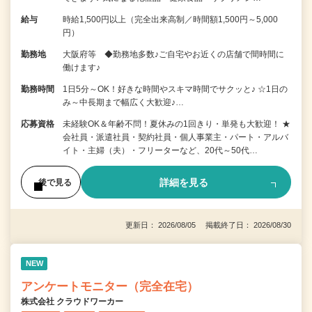
給与
時給1,500円以上（完全出来高制／時間額1,500円～5,000
円）
勤務地
大阪府等 ◆勤務地多数♪ご自宅やお近くの店舗で間時間に
働けます♪
勤務時間
1日5分～OK！好きな時間やスキマ時間でサクッと♪ ☆1日の
み～中長期まで幅広く大歓迎♪…
応募資格
未経験OK＆年齢不問！夏休みの1回きり・単発も大歓迎！ ★
会社員・派遣社員・契約社員・個人事業主・パート・アルバ
イト・主婦（夫）・フリーターなど、20代～50代…
詳細を見る
後で見る
更新日： 2026/08/05 掲載終了日： 2026/08/30
NEW
アンケートモニター（完全在宅）
株式会社 クラウドワーカー