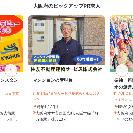
大阪府のピックアップPR求人
リンスタン
マンションの管理員
振袖・袴
オの運営ス
社 西日本支
住友不動産建物サービス株式会社/kkp260
KIMONO
07a
＆イオンモー.
時給1,177円
時給1,2
阪大前駅
大阪府枚方市西田宮町/京阪本線「枚
大阪府大阪
ーショ...
方市駅」徒歩13分
あべのand