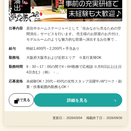
仕事内容
居住中ホームステージャーとして「住みながら売るための空
間演出」サービスを行います。 売主様のお部屋のお片付け、
モデルルームのような魅力的な部屋へ演出するお仕事で…
給与
時給1,400円～2,200円＋手当あり
勤務地
大阪府大阪市および近郊エリア ※直行直帰OK
勤務時間
9：30～17：00の間で4～6H勤務で応相談 ※月8日以上(土日
4日含む) （例） ・…
応募資格
未経験OK！20代～40代の女性スタッフ活躍中♪Wワーク・副
業・扶養範囲内勤務もOK！
詳細を見る
後で見る
更新日： 2026/03/04 掲載終了日： 2026/09/30