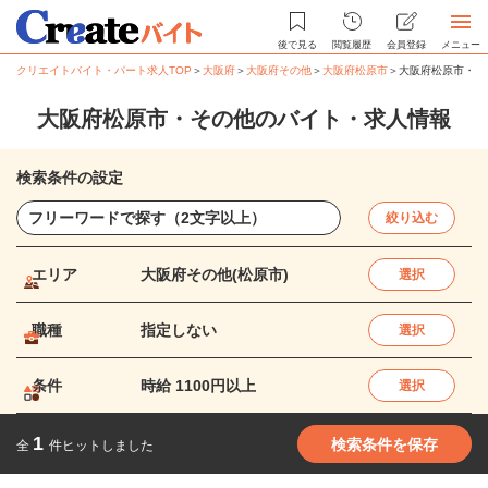
後で見る
閲覧履歴
会員登録
メニュー
クリエイトバイト・パート求人TOP
＞
大阪府
＞
大阪府その他
＞
大阪府松原市
＞
大阪府松原市・そ
大阪府松原市・その他のバイト・求人情報
検索条件の設定
絞り込む
エリア
大阪府その他(松原市)
選択
職種
指定しない
選択
条件
時給 1100円以上
選択
1
検索条件を保存
全
件ヒットしました