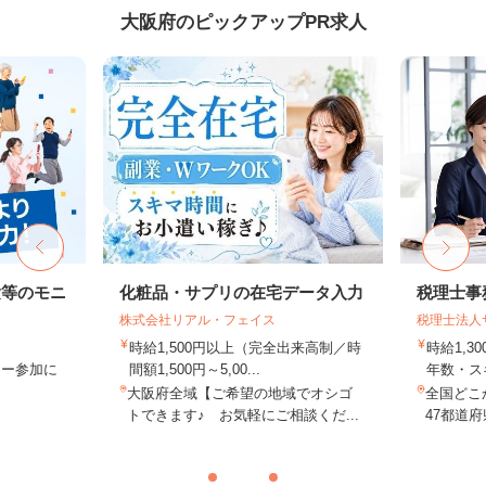
大阪府のピックアップPR求人
験等のモニ
化粧品・サプリの在宅データ入力
税理士事
株式会社リアル・フェイス
税理士法人
時給1,500円以上（完全出来高制／時
時給1,3
ター参加に
間額1,500円～5,00...
年数・ス
大阪府全域【ご希望の地域でオシゴ
全国どこ
トできます♪ お気軽にご相談くだ...
47都道