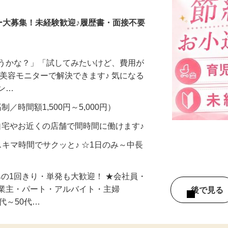
ー大募集！未経験歓迎♪履歴書・面接不要
合うかな？」「試してみたいけど、費用が
、美容モニターで解決できます♪ 気になる
メン…
制／時間額1,500円～5,000円）
自宅やお近くの店舗で間時間に働けます♪
スキマ時間でサクッと♪ ☆1日のみ～中長
みの1回きり・単発も大歓迎！ ★会社員・
事業主・パート・アルバイト・主婦
後で見
代～50代…