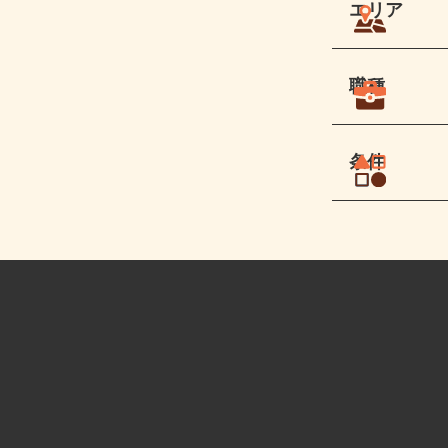
エリア
職種
条件