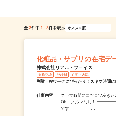
直行直帰OK
方市駅」徒歩13分
全
3
件中
1
-
3
件を表示
化粧品・サプリの在宅デ
株式会社リアル・フェイス
業務委託
登録制
在宅・内職
副業・Wワークにぴったり！スキマ時間に
仕事内容
スキマ時間にコツコツ稼ぎた
OK・ノルマなし！ ━━━━
です ━━━━━…