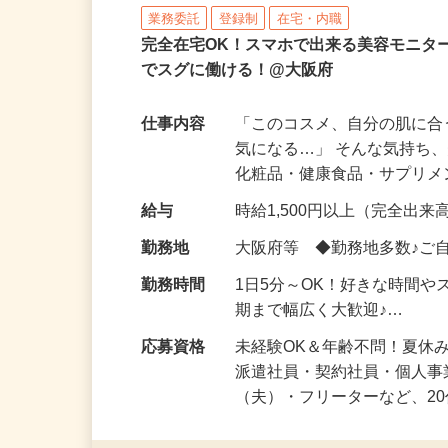
株式会社ビサーチ
業務委託
登録制
在宅・内職
完全在宅OK！スマホで出来る美容モニタ
でスグに働ける！@大阪府
仕事内容
「このコスメ、自分の肌に
気になる…」 そんな気持ち
化粧品・健康食品・サプリ
給与
時給1,500円以上（完全出来高
勤務地
大阪府等 ◆勤務地多数♪ご
勤務時間
1日5分～OK！好きな時間や
期まで幅広く大歓迎♪…
応募資格
未経験OK＆年齢不問！夏休
派遣社員・契約社員・個人
（夫）・フリーターなど、20