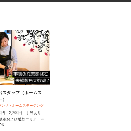
演出スタッフ（ホームス
マンションの管理員
ャー）
住友不動産建物サービス株式会社/kkp260
サマンサ・ホームステージング
07a
,400円～2,200円＋手当あり
時給1,177円
大阪市および近郊エリア ※
大阪府枚方市西田宮町/京阪本線「枚