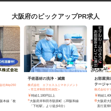
大阪府のピックアップPR求人
手術器材の洗浄・滅菌
お部屋
テージ
社/kkp260
株式会社 エフエスユニマネジメント
＜市立岸和田市民病院＞
株式会社
時給1,180円以上
時給1
京阪本線「枚
大阪府岸和田市額原町（JR阪和線
大阪府