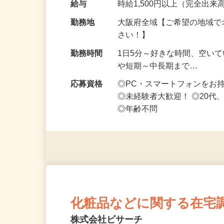
給与
時給1,500円以上（完全出来高
勤務地
大阪府全域【ご希望の地域で
さい！】
勤務時間
1日5分～好きな時間、空い
や短期～中長期まで…
応募資格
◎PC・スマートフォンをお
◎未経験者大歓迎！ ◎20代
◎年齢不問
化粧品などに関する在宅