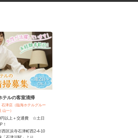
スホテルの客室清掃
振袖・袴レンタル、フォトスタ
ジオの運営スタッ...
ル 石津店（臨海ホテルグルー
会社 山一）
KIMONO＆天王寺あべのand店／KIMON
O＆イオンモー...
,250円以上＋交通費 ☆土日
円UP！
時給1,230円～1,330円以上＋手当
市西区浜寺石津町西2-4-10
大阪府大阪市阿倍野区阿倍野筋2-1-4