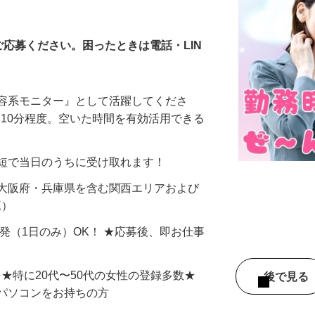
全在宅）
ご応募ください。困ったときは電話・LIN
美容系モニター』として活躍してくださ
分〜10分程度。空いた時間を有効活用できる
最短で当日のうちに受け取れます！
 大阪府・兵庫県を含む関西エリアおよび
K）
単発（1日のみ）OK！ ★応募後、即お仕事
⇒★特に20代〜50代の女性の登録多数★
後で見