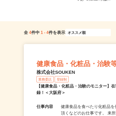
（南海本線「石津川駅」より...
0 あべのand2F/大阪...
全
4
件中
1
-
4
件を表示
健康食品・化粧品・治験
株式会社SOUKEN
業務委託
登録制
【健康食品・化粧品・治験のモニター】
録！＜大阪府＞
仕事内容
健康食品を食べたり化粧品