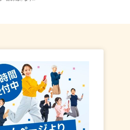
本線「石津川駅」より...
0 あべのand2F/大阪...