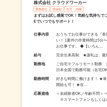
アンケートモニター（完
株式会社 クラウドワーカー
業務委託
登録制
在宅・内職
まずはお試し感覚でOK！気軽な気持ちで
Eでいつでもサポート！
仕事内容
おうちでお仕事ができる『
い！ 1案件の作業時間は5
お仕事です。 ◆【いろん…
給与
完全出来高制 ★謝礼は、
勤務地
ご自宅※フルリモート勤務
日本全国で勤務可能（在宅O
勤務時間
好きな時間に働けます！ ★
開始も可！ ★在…
応募資格
＜未経験者OK／年齢不問＞