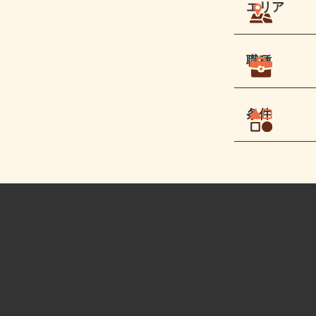
エリア
職種
条件