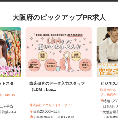
大阪府のピックアップPR求人
ォトスタ
臨床研究のデータ入力スタッフ
ビジネ
（LDM：Loc...
臨海ホテ
プ／株式
店／KIMON
時給1
株式会社アクセライズ・サイト
円以上＋手当
は100
日給20,000円以上
野筋2-1-4
大阪府堺