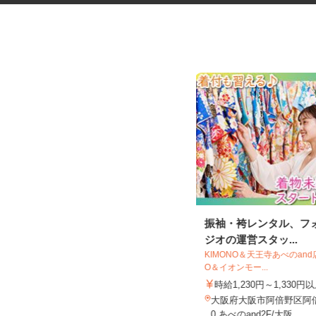
ビジネスホテルの客室清掃
振袖・袴レンタル、フ
ジオの運営スタッ...
臨海ホテル 石津店（臨海ホテルグルー
プ／株式会社 山一）
KIMONO＆天王寺あべのand
O＆イオンモー...
時給1,250円以上＋交通費 ☆土日
は100円UP！
時給1,230円～1,330
大阪府堺市西区浜寺石津町西2-4-10
大阪府大阪市阿倍野区阿倍