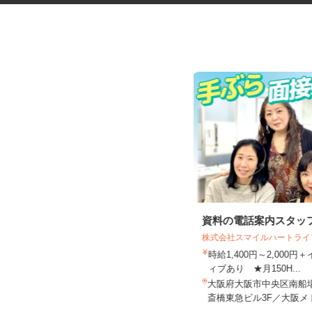
健康食品・化粧品・治験等のモ
資料の電話案内スタッ
ニター
株式会社スマイルハートラ
株式会社SOUKEN
時給1,400円～2,000
5,000円以上（1回のモニター参加に
ィブあり ★月150H...
つき） ※完全出来高制
大阪府大阪市中央区南船場