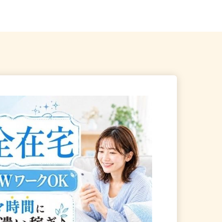
府全域
斎橋東急ビル3F／大阪メト...