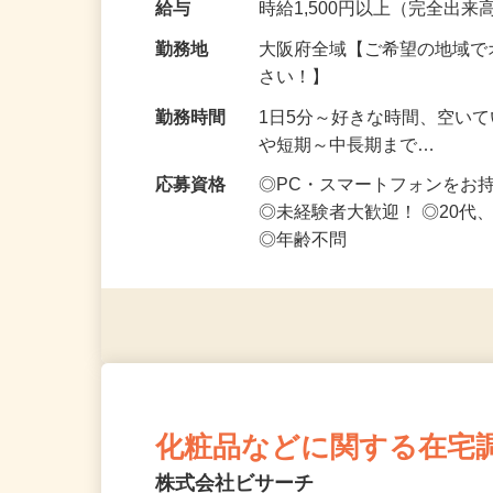
給与
時給1,500円以上（完全出来高
勤務地
大阪府全域【ご希望の地域で
さい！】
勤務時間
1日5分～好きな時間、空い
や短期～中長期まで…
応募資格
◎PC・スマートフォンをお
◎未経験者大歓迎！ ◎20代
◎年齢不問
化粧品などに関する在宅