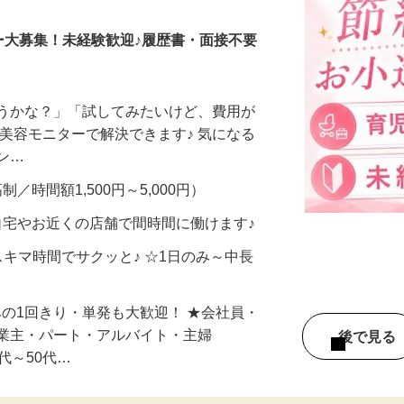
ー大募集！未経験歓迎♪履歴書・面接不要
合うかな？」「試してみたいけど、費用が
、美容モニターで解決できます♪ 気になる
メン…
制／時間額1,500円～5,000円）
自宅やお近くの店舗で間時間に働けます♪
スキマ時間でサクッと♪ ☆1日のみ～中長
みの1回きり・単発も大歓迎！ ★会社員・
事業主・パート・アルバイト・主婦
後で見
代～50代…