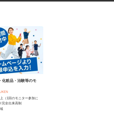
品・化粧品・治験等のモ
資料の電話案内スタッフ
株式会社スマイルハートライフ
OUKEN
時給1,400円～2,000円＋インセンテ
0円以上（1回のモニター参加に
ィブあり ★月150H...
 ※完全出来高制
大阪府大阪市中央区南船場4-4-3 心