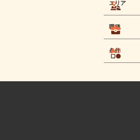
エリア
職種
条件