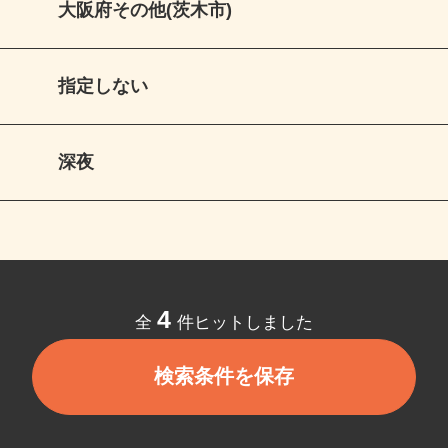
大阪府その他(茨木市)
指定しない
深夜
4
全
件ヒットしました
検索条件を保存