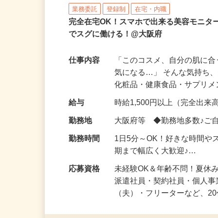
株式会社ビサーチ
業務委託
登録制
在宅・内職
完全在宅OK！スマホで出来る美容モニタ
でスグに働ける！@大阪府
仕事内容
「このコスメ、自分の肌に
気になる…」 そんな気持ち
化粧品・健康食品・サプリ
給与
時給1,500円以上（完全出来高
勤務地
大阪府等 ◆勤務地多数♪ご
勤務時間
1日5分～OK！好きな時間や
期まで幅広く大歓迎♪…
応募資格
未経験OK＆年齢不問！夏休
派遣社員・契約社員・個人
（夫）・フリーターなど、20