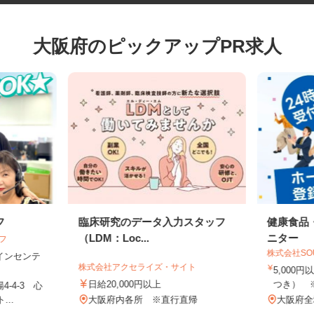
大阪府のピックアップPR求人
フ
臨床研究のデータ入力スタッフ
健康食
（LDM：Loc...
ニター
イフ
株式会社S
円＋インセンテ
株式会社アクセライズ・サイト
5,00
日給20,000円以上
つき）
4-4-3 心