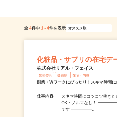
大阪府全域
斎橋東急ビル3F／大阪メト
全
4
件中
1
-
4
件を表示
化粧品・サプリの在宅デ
株式会社リアル・フェイス
業務委託
登録制
在宅・内職
副業・Wワークにぴったり！スキマ時間に
仕事内容
スキマ時間にコツコツ稼ぎた
OK・ノルマなし！ ━━━━
です ━━━━━…