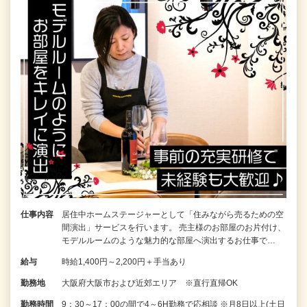
仕事内容
居住中ホームステージャーとして「住みながら売るための空
間演出」サービスを行います。 売主様のお部屋のお片付け、
モデルルームのような魅力的な部屋へ演出するお仕事で…
給与
時給1,400円～2,200円＋手当あり
勤務地
大阪府大阪市および近郊エリア ※直行直帰OK
勤務時間
9：30～17：00の間で4～6H勤務で応相談 ※月8日以上(土日