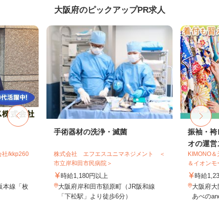
大阪府のピックアップPR求人
手術器材の洗浄・滅菌
振袖・袴
オの運営ス
kkp260
株式会社 エフエスユニマネジメント ＜
KIMONO
市立岸和田市民病院＞
＆イオンモー.
時給1,180円以上
時給1,2
阪本線「枚
大阪府岸和田市額原町（JR阪和線
大阪府大阪
「下松駅」より徒歩6分）
あべのand