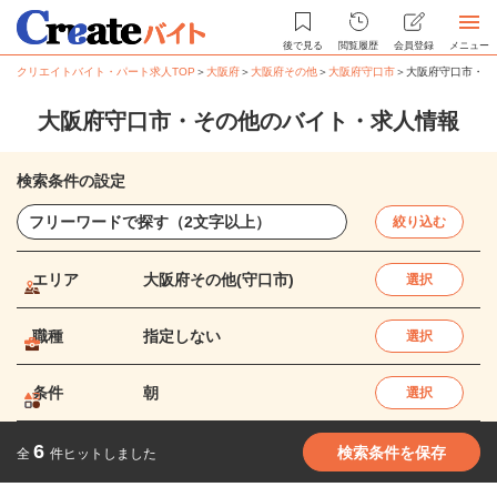
後で見る
閲覧履歴
会員登録
メニュー
クリエイトバイト・パート求人TOP
＞
大阪府
＞
大阪府その他
＞
大阪府守口市
＞
大阪府守口市・そ
大阪府守口市・その他のバイト・求人情報
検索条件の設定
絞り込む
エリア
大阪府その他(守口市)
選択
職種
指定しない
選択
条件
朝
選択
6
検索条件を保存
全
件ヒットしました