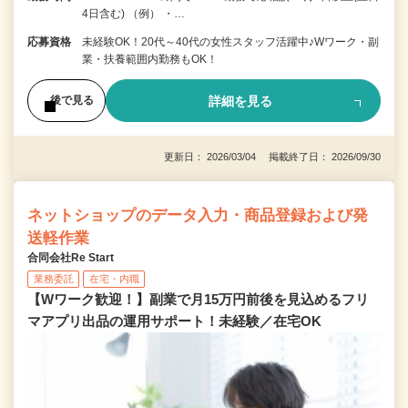
4日含む) （例） ・…
応募資格
未経験OK！20代～40代の女性スタッフ活躍中♪Wワーク・副
業・扶養範囲内勤務もOK！
詳細を見る
後で見る
更新日： 2026/03/04 掲載終了日： 2026/09/30
ネットショップのデータ入力・商品登録および発
送軽作業
合同会社Re Start
業務委託
在宅・内職
【Wワーク歓迎！】副業で月15万円前後を見込めるフリ
マアプリ出品の運用サポート！未経験／在宅OK