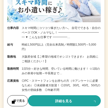
仕事内容
スキマ時間にコツコツ稼ぎたい方へ。 自宅でできる・自分の
ペースでOK・ノルマなし！ ━━━━━━━━━━━━━━
━ ▼ こんなお仕事です ━━━━━…
給与
時給1,500円以上（完全出来高制／時間額1,500円～5,000
円）
勤務地
大阪府全域【ご希望の地域でオシゴトできます♪ お気軽に
ご相談ください！】
勤務時間
1日5分～好きな時間、空いている時間に働けます！ ☆1回の
みの単発や短期～中長期まで…
応募資格
◎PC・スマートフォンをお持ちの方（※アンケートに必要
なため） ◎未経験者大歓迎！ ◎20代、30代、40代、50代の
女性の登録多数 ◎年齢不問
詳細を見る
後で見る