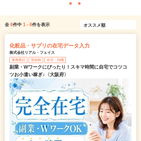
6
1
-
6
全
件中
件を表示
化粧品・サプリの在宅データ入力
株式会社リアル・フェイス
業務委託
登録制
在宅・内職
副業・Wワークにぴったり！スキマ時間に自宅でコツコ
ツお小遣い稼ぎ♪〈大阪府〉