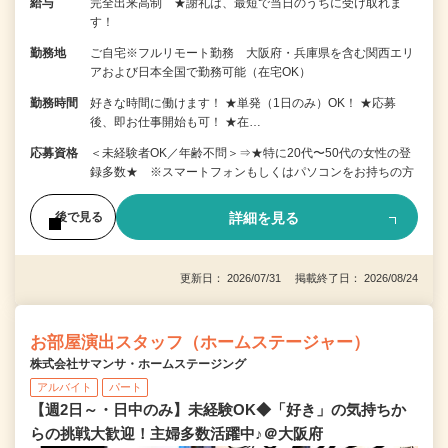
給与
完全出来高制 ★謝礼は、最短で当日のうちに受け取れま
す！
勤務地
ご自宅※フルリモート勤務 大阪府・兵庫県を含む関西エリ
アおよび日本全国で勤務可能（在宅OK）
勤務時間
好きな時間に働けます！ ★単発（1日のみ）OK！ ★応募
後、即お仕事開始も可！ ★在…
応募資格
＜未経験者OK／年齢不問＞⇒★特に20代〜50代の女性の登
録多数★ ※スマートフォンもしくはパソコンをお持ちの方
詳細を見る
後で見る
更新日： 2026/07/31 掲載終了日： 2026/08/24
お部屋演出スタッフ（ホームステージャー）
株式会社サマンサ・ホームステージング
アルバイト
パート
【週2日～・日中のみ】未経験OK◆「好き」の気持ちか
らの挑戦大歓迎！主婦多数活躍中♪＠大阪府