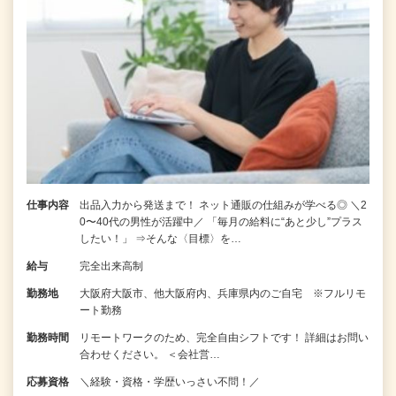
仕事内容
出品入力から発送まで！ ネット通販の仕組みが学べる◎ ＼2
0〜40代の男性が活躍中／ 「毎月の給料に“あと少し”プラス
したい！」 ⇒そんな〈目標〉を…
給与
完全出来高制
勤務地
大阪府大阪市、他大阪府内、兵庫県内のご自宅 ※フルリモ
ート勤務
勤務時間
リモートワークのため、完全自由シフトです！ 詳細はお問い
合わせください。 ＜会社営…
応募資格
＼経験・資格・学歴いっさい不問！／